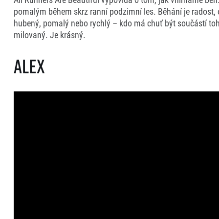
EuroHeroes Challenge
pomalým během skrz ranní podzimní les. Běhání je radost, o 
EuroHeroes Challenge
hubený, pomalý nebo rychlý – kdo má chuť být součástí toho
EuroHeroes Challenge
milovaný. Je krásný.
EuroHeroes Challenge
Systém bodování
Alex
Napoli Running
O Napoli Running
RunCzech Halfs
Projekt RunCzech Half