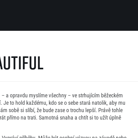
Pro běžce
Užitečné
autiful
Pro závodníky
O nás
Pravidla a všeobecné informace
Kontakt
Vše k pojištění
Náš tým
Přeregistrace na jiného závodníka
Naši partneři
Pověření k vyzvednutí čísla
Historie
Pro veřejnost
hny – a opravdu myslíme všechny – ve strhujícím běžeckém
Reklamace výsledků
ví. Je to hold každému, kdo se o sebe stará natolik, aby mu
Vaše Fotografie
FAQ (Často kladené dotazy)
Inspirace
m sobě si slíbí, že bude zase o trochu lepší. Právě tohle
Oznámení fúze
át přímo na trati. Samotná snaha a chtít si to užít úplně
Příběhy běžců
Dobrovolníci
RunCzech Story
Dárkové poukazy
AIMS Race Calendar
Šablony k dárkovému pouka
 2026
. Vypráví příběhy. Může být osobní výzvou na závodě nebo