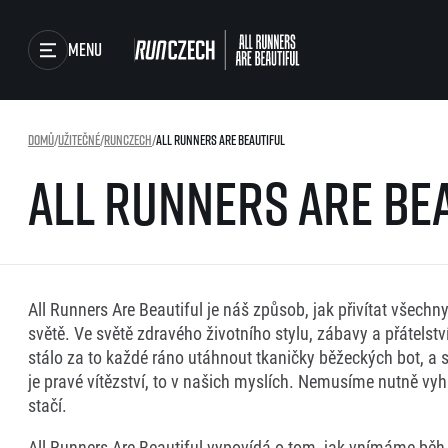
Menu
Závody
Domů
/
Užitečné
/
RunCzech
/
All Runners Are Beautiful
Běžecké série
All Runners Are Be
Běžecká liga
Výsledky
O běžecké lize
Jak to funguje
Foto & Video
Výsledky běžecké ligy
SuperHalfs
RunCzech Store
All Runners Are Beautiful je náš způsob, jak přivítat všec
projekt SuperHalfs
světě. Ve světě zdravého životního stylu, zábavy a přátelst
SuperHalfs FAQ
stálo za to každé ráno utáhnout tkaničky běžeckých bot, a sá
Running Mall
EuroHeroes
je pravé vítězství, to v našich myslích. Nemusíme nutně vyhr
Projekt EuroHeroes
stačí.
Seznam závodů
EuroHeroes Challenge
All Runners Are Beautiful vypovídá o tom, jak vnímáme běh