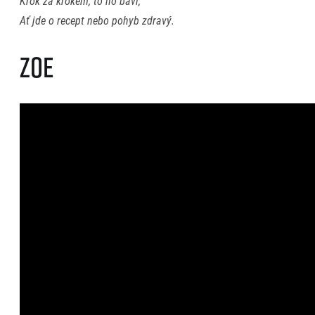
Krok za krokem, to ho baví,
Ať jde o recept nebo pohyb zdravý.
Zoe