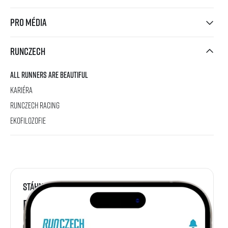
Pro média
RunCzech
All Runners Are Beautiful
Kariéra
RunCzech Racing
Ekofilozofie
Stáhni si
RunCzech aplikaci