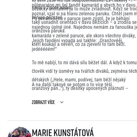
půlmaraton mi šel fandit kamarád a abych ho v davu
nikdy v životě nedal.
běžecký antitalent já to může zvládnout. Když se tro
poznal, vzal si na hlavu zelenou paruku. Chtěl jsem 
věnuje přípravě.
Po prvním běhu v paruce jsem zjistil, že je běhání
taky usnadnit orientaci v davu běžících – a zrodila se
najednou úplně jiné. Najednou nemám za fanouška j
oranžová paruka.
kamaráda v zelené paruce, ale skoro všechny diváky,
Jejich fandění vypadá asi takhle: „Oranžovééj,
kteří koukají a nevěří, co za zjevení to tam běží.
jedééééém!“
To mě nabíjí, to mi dává sílu běžet dál. A když k tomu
člověk vidí ty úsměvy na tvářích diváků, zejména těc
dětských („Hele, mami, podívej, tam běží nějaký
A na další takové se potom o to více těší.
oranžový pán…“), ty desítky upocených plácnutí –
najednou člověk není sám jen s těmi svými 42 kilome
Zobrazit více
ale je na příjemné společenské akci.
Marie Kunstátová