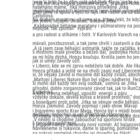
jsem si řekl, že to dám celé pod čtyři. No jo, jenže na
„I tak mě Jíťa musela poměrně brzdit,” přiznává Honz
naběháno máme,” říká Honzova přítelkyně Jitka
posledních dvanácti kilometrech jsem úplně vybouchl
„Dali jsme to spolu a bylo to fajn. Ale ročně asi už d
Carbolová.
Na druhém maratonu už jsme si s Jitkou řekli, že kdy
jen jeden, nejspíš. Uvidíme,” dodává Jitka.
„Každopádně běháme maratony i půlmaratony na poc
nepůjde, tak zpomal!” vypráví.
a pro radost a stíháme i fotit. V Karlových Varech na
mávali, povzbuzovali, a tak jsme chvíli i zastavili a dal
„A já jsem zase běhající astmatik, takže ze začátku, 
s místními malé pivečko a běželi dál,” podotýká Honz
se mi hůře dýchá, Honzu koučuju. Krotila jsem ho jen
jak si umějí závody užít.
v Liberci, kde se mi zprvu neběželo tak dobře. Ale ří
Honza přitaká a ještě se na chvíli zasní nad Libercem
si, že nějaký závod si musíme dát každý zvlášť, aby
„Mattoni Liberec Nature Run byl vůbec nádherný. Hez
si mohli dát každý ten svůj osobák,” usmívá se Jitka
přírodní, dobře zorganizovaný závod tak, jak to RunC
Carbolová.
A když zrovna neběhají, upouští energii a páru
vždycky dokáže, skvělá kulisa a krásné prostředí,” do
s boxerkami proti sobě. Jitka se věnuje vedle běhání
Honza Zikmund. Závody pojímají i jako show. Mávají
i bojovému sportu Krav Maga, Honza byl v mládí boxe
divákům, nenechají si ujít příležitost plácnout si
Otřepaná fráze, že všechno zlé je pro něco dobré dos
„V neděli si chodíme zabouchat na sportovní hřiště.
s fanoušky podél trati.
v případě Honzy Zikmunda nový rozměr. Až balancov
Navlékneme si rukavice, dáme si sparing, pomlátíme 
na pokraji smrtelné choroby jej dovedlo ke štěstí,
čenichy a pak si jdeme zaběhat. Lidi si tam hrají fotb