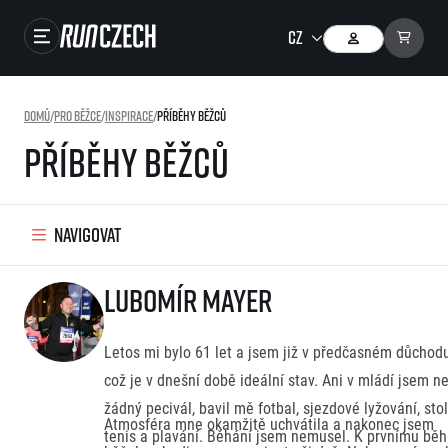
Close navigation
Závody
Domů
/
Pro běžce
/
Inspirace
/
Příběhy běžců
Výsledky
Příběhy běžců
Foto & Video
RunCzech Store
Navigovat
Running Mall
Lubomír Mayer
Běžecké série
Běžecká liga
Letos mi bylo 61 let a jsem již v předčasném důchodu
což je v dnešní době ideální stav. Ani v mládí jsem n
O běžecké lize
SuperHalfs
Jak to funguje
žádný pecivál, bavil mě fotbal, sjezdové lyžování, stol
Atmosféra mne okamžitě uchvátila a nakonec jsem
projekt SuperHalfs
Výsledky běžecké ligy
EuroHeroes
tenis a plavání. Běhání jsem nemusel. K prvnímu bě
SuperHalfs FAQ