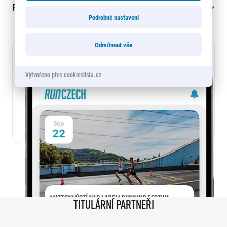
RunCzech
Podrobné nastavení
Odmítnout vše
Stáhni si
© 2026 RunCzech s.r.o.
RunCzech aplikaci
Vytvořeno přes cookieslista.cz
Titulární partneři