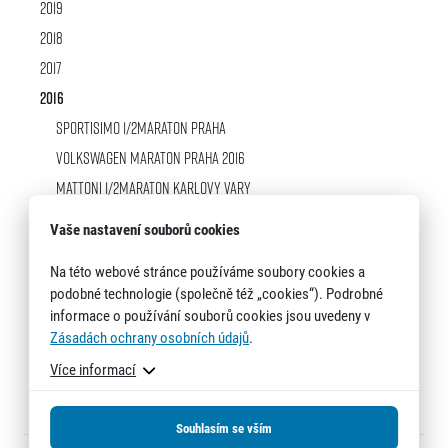
2019
2018
2017
2016
Titulární partneři
Sportisimo 1/2Maraton Praha
Volkswagen Maraton Praha 2016
Mattoni 1/2Maraton Karlovy Vary
Mattoni 1/2Maraton České Budějovice
Vaše nastavení souborů cookies
Mattoni 1/2Maraton Olomouc
Na této webové stránce používáme soubory cookies a
Birell Prague Grand Prix
podobné technologie (společně též „cookies“). Podrobné
Mattoni 1/2Maraton Ústí nad Labem
informace o používání souborů cookies jsou uvedeny v
Informace o webu
Zásadách ochrany osobních údajů
RunCzech 2016
.
Všeobecné smluvní podmínky
Více informací
Informace o cookies
2015
Podmínky GDPR
2014
Souhlasím se vším