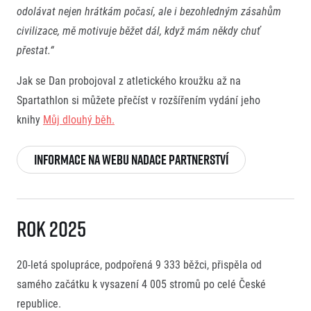
odolávat nejen hrátkám počasí, ale i bezohledným zásahům
© 2026 RunCzech s.r.o.
civilizace, mě motivuje běžet dál, když mám někdy chuť
přestat.“
Jak se Dan probojoval z atletického kroužku až na
Spartathlon si můžete přečíst v rozšířením vydání jeho
knihy
Můj dlouhý běh.
Informace na webu nadace partnerství
Rok 2025
20-letá spolupráce, podpořená 9 333 běžci, přispěla od
samého začátku k vysazení 4 005 stromů po celé České
republice.