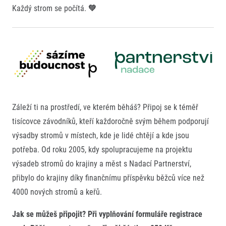
Každý strom se počítá.
💚
Kontakt
Pro veřejnost
Náš tým
FAQ (Často kladené dotazy)
Naši partneři
Pro média
Oznámení fúze
Historie
Aktuality
Dobrovolníci
RunCzech
Akreditace a vše k závodům
Dárkové poukazy
Kariéra
Tiskové zprávy
Šablony k dárkovému poukazu ke stažení
All Runners Are Beautiful
Running Mall
Poznámky pro editory
RunCzech Racing
Magazíny
Vítejte v Running Mall
Záleží ti na prostředí, ve kterém běháš? Připoj se k téměř
Ekofilozofie
tisícovce závodníků, kteří každoročně svým během podporují
Kalendář
Mobilní aplikace RunCzech
Individuální trénink
výsadby stromů v místech, kde je lidé chtějí a kde jsou
Skupinové tréninky
potřeba. Od roku 2005, kdy spolupracujeme na projektu
Stáhněte si mobilní aplikaci RunCzech.
Firemní tréninky
výsadeb stromů do krajiny a měst s Nadací Partnerství,
Masáže
přibylo do krajiny díky finančnímu příspěvku běžců více než
4000 nových stromů a keřů.
Jak se můžeš připojit? Při vyplňování formuláře registrace