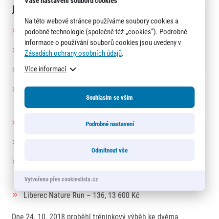
Jak si vedly jednotlivé závody?
Na této webové stránce používáme soubory cookies a
Sportisimo 1/2Maraton Praha: 115 běžců, 28 750 Kč
podobné technologie (společně též „cookies“). Podrobné
informace o používání souborů cookies jsou uvedeny v
Volkswagen Maraton Praha – 129 běžců, 32 250 Kč
Zásadách ochrany osobních údajů
.
Více informací
Mattoni 1/2Maraton Karlovy Vary – 135 běžců, 13 500 Kč
Mattoni 1/2Maraton České Budějovice – 101 běžců,
Souhlasím se vším
10 100 Kč
Mattoni 1/2Maraton Olomouc – 170 běžců, 17 000 Kč
Podrobné nastavení
Birell Grand Prix Praha – 93 běžců, 23 250 Kč
Odmítnout vše
Mattoni 1/2Maraton Ústí nad Labem – 101 běžců,
10 100 Kč
Vytvořeno přes cookieslista.cz
Liberec Nature Run – 136, 13 600 Kč
Dne 24. 10. 2018 proběhl tréninkový výběh ke dvěma