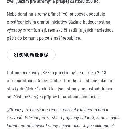
zvol „Běžím pro stromy“ a přispěj částkou 250 Kč.
Titulární partneři
Nebo daruj na stromy přímo! Tvůj příspěvek poputuje
prostřednictvím grantů iniciativy Sázíme budoucnost na
výsadby stromů, alejí, remízků či sadů (a jejich následnou
péči) do komunit po celé naší republice.
Stromová sbírka
Informace o webu
Patronem aktivity „Běžím pro stromy“ je od roku 2018
Všeobecné smluvní podmínky
ultramaratonec Daniel Orálek. Pro Dana – stejně jako pro
Informace o cookies
stovky dalších závodníků – jsou stromy nepostradatelnou
Podmínky GDPR
součástí běžeckých příprav i maratonů samotných:
„Stromy patří mezi mé věrné společníky během tréninku
i závodů. Vděčím jim za stín a příjemný chládek, šumění jejich
korun i proměnlivost krajiny během roku. Jejich schopnost