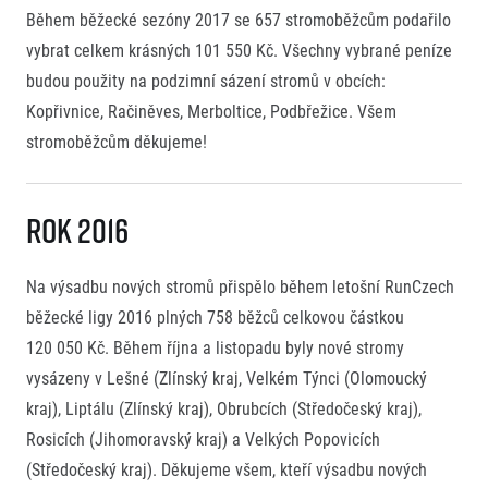
Během běžecké sezóny 2017 se 657 stromoběžcům podařilo
vybrat celkem krásných 101 550 Kč. Všechny vybrané peníze
budou použity na podzimní sázení stromů v obcích:
Kopřivnice, Račiněves, Merboltice, Podbřežice. Všem
stromoběžcům děkujeme!
Rok 2016
Na výsadbu nových stromů přispělo během letošní RunCzech
běžecké ligy 2016 plných 758 běžců celkovou částkou
120 050 Kč. Během října a listopadu byly nové stromy
vysázeny v Lešné (Zlínský kraj, Velkém Týnci (Olomoucký
kraj), Liptálu (Zlínský kraj), Obrubcích (Středočeský kraj),
Rosicích (Jihomoravský kraj) a Velkých Popovicích
(Středočeský kraj). Děkujeme všem, kteří výsadbu nových