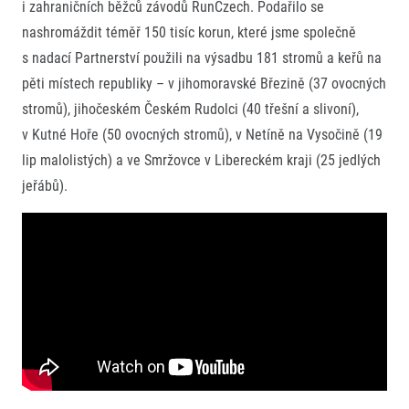
i zahraničních běžců závodů RunCzech. Podařilo se
nashromáždit téměř 150 tisíc korun, které jsme společně
s nadací Partnerství použili na výsadbu 181 stromů a keřů na
pěti místech republiky – v jihomoravské Březině (37 ovocných
stromů), jihočeském Českém Rudolci (40 třešní a slivoní),
v Kutné Hoře (50 ovocných stromů), v Netíně na Vysočině (19
lip malolistých) a ve Smržovce v Libereckém kraji (25 jedlých
jeřábů).