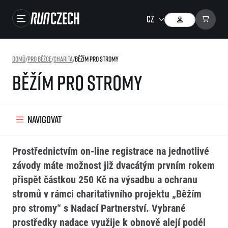
Close navigation
Závody
Domů
/
Pro běžce
/
Charita
/
Běžím pro stromy
Výsledky
Běžím pro stromy
Foto & Video
RunCzech Store
Navigovat
Running Mall
Prostřednictvím on-line registrace na jednotlivé
Běžecké série
závody máte možnost již dvacátým prvním rokem
přispět částkou 250 Kč na výsadbu a ochranu
Běžecká liga
stromů v rámci charitativního projektu „Běžím
O běžecké lize
SuperHalfs
pro stromy“ s Nadací Partnerství. Vybrané
Jak to funguje
projekt SuperHalfs
Výsledky běžecké ligy
EuroHeroes
prostředky nadace využije k obnově alejí podél
SuperHalfs FAQ