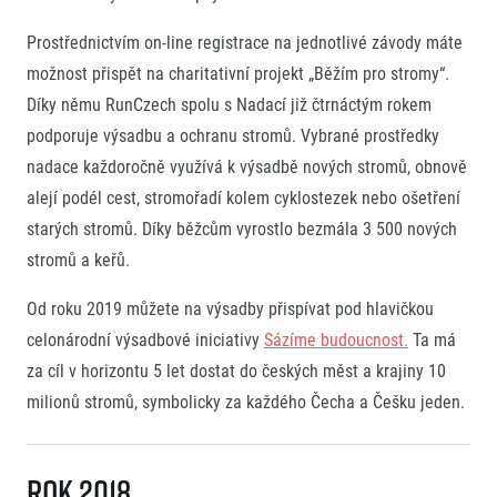
Prostřednictvím on-line registrace na jednotlivé závody máte
možnost přispět na charitativní projekt „Běžím pro stromy“.
Díky němu RunCzech spolu s Nadací již čtrnáctým rokem
podporuje výsadbu a ochranu stromů. Vybrané prostředky
nadace každoročně využívá k výsadbě nových stromů, obnově
alejí podél cest, stromořadí kolem cyklostezek nebo ošetření
starých stromů. Díky běžcům vyrostlo bezmála 3 500 nových
stromů a keřů.
Od roku 2019 můžete na výsadby přispívat pod hlavičkou
celonárodní výsadbové iniciativy
Sázíme budoucnost.
Ta má
za cíl v horizontu 5 let dostat do českých měst a krajiny 10
milionů stromů, symbolicky za každého Čecha a Češku jeden.
Rok 2018