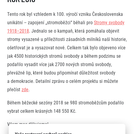
Tento rok byl vzhledem k 100. výročí vzniku Československa
unikátní – zapojení „stromoběžci“ běhali pro
Stromy svobody
1918–2018
. Jednalo se o kampaň, která pomáhala objevit
stromy vysazené u příležitosti zásadních milníků naší historie,
ošetřovat je a vysazovat nové. Celkem tak bylo objeveno více
jak 4500 historických stromů svobody a během podzimu se
podařilo vysadit více jak 2700 nových stromů svobody,
převážně lip, které budou připomínat důležitost svobody
a demokracie. Detailní zprávu o celém projektu si můžete
přečíst
zde
.
Během běžecké sezóny 2018 se 980 stromoběžcům podařilo
vybrat celkem krásných 148 550 Kč.
Všem moc děkujeme!
Vaše nastavení souborů cookies