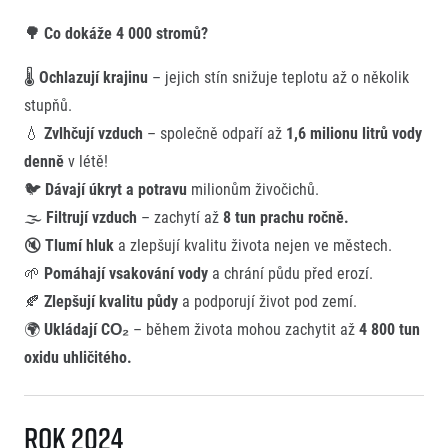
🌳 Co dokáže 4 000 stromů?
🌡️
Ochlazují krajinu
– jejich stín snižuje teplotu až o několik
stupňů.
💧
Zvlhčují vzduch
– společně odpaří až
1,6 milionu litrů vody
denně
v létě!
🐦
Dávají úkryt a potravu
milionům živočichů.
🌫️
Filtrují vzduch
– zachytí až
8 tun prachu ročně.
🔇
Tlumí hluk
a zlepšují kvalitu života nejen ve městech.
🌱
Pomáhají vsakování vody
a chrání půdu před erozí.
🍂
Zlepšují kvalitu půdy
a podporují život pod zemí.
🌍
Ukládají CO₂
– během života mohou zachytit až
4 800 tun
oxidu uhličitého.
Rok 2024