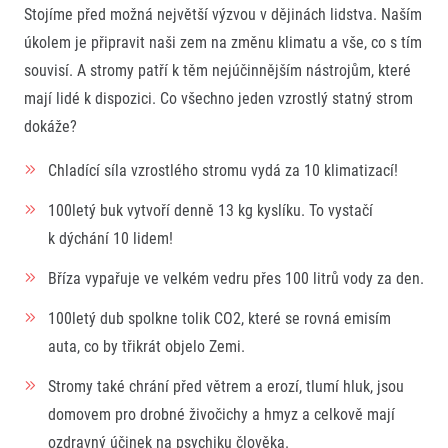
Stojíme před možná největší výzvou v dějinách lidstva. Naším
úkolem je připravit naši zem na změnu klimatu a vše, co s tím
souvisí. A stromy patří k těm nejúčinnějším nástrojům, které
mají lidé k dispozici. Co všechno jeden vzrostlý statný strom
dokáže?
Chladící síla vzrostlého stromu vydá za 10 klimatizací!
100letý buk vytvoří denně 13 kg kyslíku. To vystačí
k dýchání 10 lidem!
Bříza vypařuje ve velkém vedru přes 100 litrů vody za den.
100letý dub spolkne tolik CO
2
, které se rovná emisím
auta, co by třikrát objelo Zemi.
Stromy také chrání před větrem a erozí, tlumí hluk, jsou
domovem pro drobné živočichy a hmyz a celkově mají
ozdravný účinek na psychiku člověka.