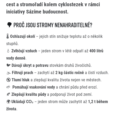
cest a stromořadí kolem cyklostezek v rámci
Projekt EuroHeroes
Napoli Running
Seznam závodů
iniciativy Sázíme budoucnost.
O Napoli Running
EuroHeroes Challenge 2026
RunCzech Halfs
EuroHeroes Challenge 2025
🌳 Proč jsou stromy nenahraditelné?
Projekt RunCzech Halfs
EuroHeroes Challenge 2024
Pro běžce
EuroHeroes Challenge 2023
🌡️
Ochlazují okolí
– jejich stín snižuje teplotu až o několik
Pro závodníky
EuroHeroes Challenge 2019
stupňů.
Systém bodování
Pravidla a všeobecné informace
💧
Zvlhčují vzduch
– jeden strom v létě odpaří až
400 litrů
Inspirace
Vše k pojištění
vody denně
.
Příběhy běžců
Přeregistrace na jiného závodníka
Komunity
🐦
Dávají úkryt a potravu
stovkám druhů živočichů.
RunCzech Story
Pověření k vyzvednutí čísla
Prvoběžci
🌫️
Filtrují prach
– zachytí až
2 kg částic ročně
a čistí vzduch.
AIMS Race Calendar
Charita
Reklamace výsledků
RunCzech Kings & Queens
🔇
Tlumí hluk
a zlepšují kvalitu života nejen ve městech.
Vaše Fotografie
Seznam neziskových organizací
RunCzech Stars
🌱
Pomáhají vsakování vody
a chrání půdu před erozí.
Běžím pro stromy
dm rodinná míle
🍂
Zlepšují kvalitu půdy
a podporují život pod zemí.
Český maratonský klub
🌍
Ukládají CO₂
– jeden strom může zachytit až
1,2 t během
RunCzech Pacers
Užitečné
Running Doctors
života
.
O nás
Středoškoláci