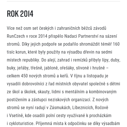
Rok 2014
Více než osm set českých i zahraničních běžců závodů
RunCzech v roce 2014 přispělo Nadaci Partnerství na sázení
stromů. Díky jejich podpoře se podařilo shromáždit téměř 160
tisíc korun, které byly použity na výsadbu dřevin na sedmi
místech republiky. Do alejí, zahrad i remízků přibyly lípy, duby,
buky, jeřáby, třešně, jabloně, ořešáky, slivoně i hrušně –
celkem 450 nových stromů a keřů. V říjnu a listopadu je
vysadili dobrovolníci z řad místních obyvatel společně s dětmi
ze škol a školek, skauty, lidmi s mentálním a kombinovaným
postižením a zástupci neziskových organizací. Z nových
stromů se nyní radují v Zásmukách, Líbeznicích, Ročově
i Vsetíně, kde osadili polní cesty využívané k procházkám
i cykloturistice. Příjemná místa k odpočinku se díky výsadbám