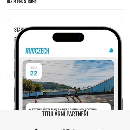
Běžím pro stromy
Stáhni si
RunCzech aplikaci
Titulární partneři