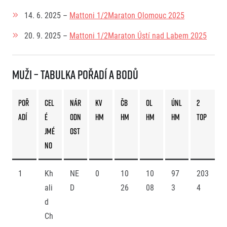
14. 6. 2025 –
Mattoni 1/2Maraton Olomouc 2025
20. 9. 2025 –
Mattoni 1/2Maraton Ústí nad Labem 2025
Muži – tabulka pořadí a bodů
POŘ
CEL
NÁR
KV
ČB
OL
ÚnL
2
ADÍ
É
ODN
HM
HM
HM
HM
TOP
JMÉ
OST
NO
1
Kh
NE
0
10
10
97
203
ali
D
26
08
3
4
d
Ch