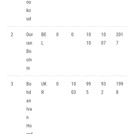
ou
ko
ud
2
Dor
BE
0
0
10
10
201
ian
L
10
07
7
Bo
ulv
in
3
Bo
UK
0
10
99
93
199
hd
R
03
5
2
8
an
Iva
n
Ho
rod