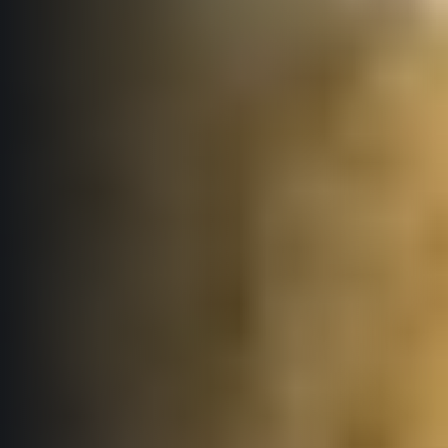
Podmínky GDPR
© 2026 RunCzech s.r.o.