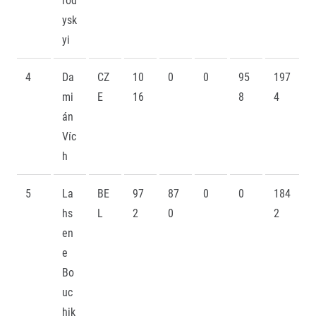
ysk
yi
4
Da
CZ
10
0
0
95
197
mi
E
16
8
4
án
Víc
h
5
La
BE
97
87
0
0
184
hs
L
2
0
2
en
e
Bo
uc
hik