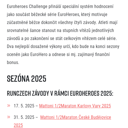
Euroheroes Challenge přináší speciální systém hodnocení
jako součást běžecké série EuroHeroes, který motivuje
zúčastněné běžce dokončit všechny čtyři závody. Atleti mají
srovnatelné šance stanout na stupních vítězů jednotlivých
závodů a po zakončení se stát celkovým vítězem celé série.
Dva nejlepší dosažené výkony určí, kdo bude na konci sezony
oceněn jako EuroHero a odnese si mj. zajímavý finanční
bonus.
Sezóna 202
5
RunCzech závody v rámci EuroHeroes 2025:
17. 5. 2025 –
Mattoni 1/2Maraton Karlovy Vary 2025
31. 5. 2025 –
Mattoni 1/2Maraton České Budějovice
2025