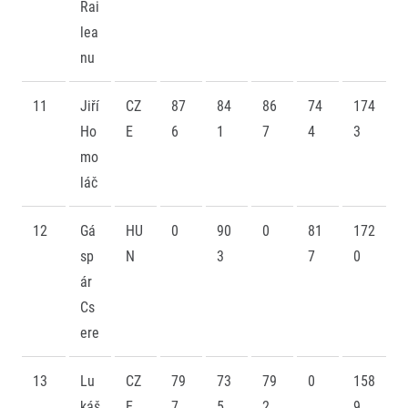
Rai
lea
nu
11
Jiří
CZ
87
84
86
74
174
Ho
E
6
1
7
4
3
mo
láč
12
Gá
HU
0
90
0
81
172
sp
N
3
7
0
ár
Cs
ere
13
Lu
CZ
79
73
79
0
158
káš
E
7
5
2
9