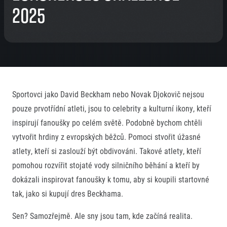
2025
Sportovci jako David Beckham nebo Novak Djokovič nejsou
pouze prvotřídní atleti, jsou to celebrity a kulturní ikony, kteří
inspirují fanoušky po celém světě. Podobně bychom chtěli
vytvořit hrdiny z evropských běžců. Pomoci stvořit úžasné
atlety, kteří si zaslouží být obdivováni. Takové atlety, kteří
pomohou rozvířit stojaté vody silničního běhání a kteří by
dokázali inspirovat fanoušky k tomu, aby si koupili startovné
tak, jako si kupují dres Beckhama.
Sen? Samozřejmě. Ale sny jsou tam, kde začíná realita.