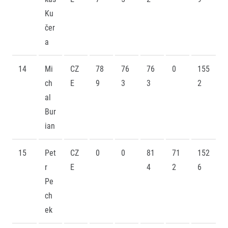
Ku
čer
a
14
Mi
CZ
78
76
76
0
155
ch
E
9
3
3
2
al
Bur
ian
15
Pet
CZ
0
0
81
71
152
r
E
4
2
6
Pe
ch
ek