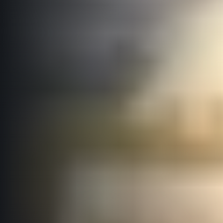
Projekt EuroHeroes
Seznam závodů
EuroHeroes Challenge 2026
EuroHeroes Challenge 2025
EuroHeroes Challenge 2024
EuroHeroes Challenge 2023
EuroHeroes Challenge 2019
Systém bodování
Napoli Running
O Napoli Running
RunCzech Halfs
Projekt RunCzech Halfs
Pro běžce
Pro závodníky
Pravidla a všeobecné informace
Inspirace
Vše k pojištění
Příběhy běžců