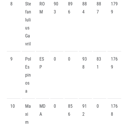
8
Ste
RO
90
89
88
88
179
fan
M
3
6
4
7
9
Iuli
us
Ga
vril
9
Pol
ES
0
0
93
83
176
Es
P
8
1
9
pin
os
a
10
Ma
MD
0
85
91
0
176
xi
A
6
2
8
m