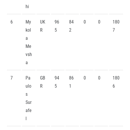
hi
6
My
UK
96
84
0
0
180
kol
R
5
2
7
a
Me
vsh
a
7
Pa
GB
94
86
0
0
180
ulo
R
5
1
6
s
Sur
afe
l