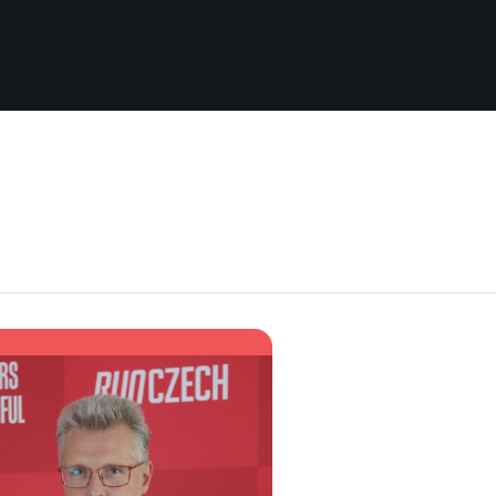
Pro běžce
Užitečné
Pro závodníky
O nás
Pravidla a všeobecné informace
Kontakt
Vše k pojištění
Náš tým
Přeregistrace na jiného závodníka
Naši partneři
Pověření k vyzvednutí čísla
Historie
Pro veřejnost
Reklamace výsledků
Vaše Fotografie
FAQ (Často kladené dotazy)
Inspirace
Oznámení fúze
Příběhy běžců
Dobrovolníci
RunCzech Story
Dárkové poukazy
AIMS Race Calendar
Šablony k dárkovému pouka
 2026