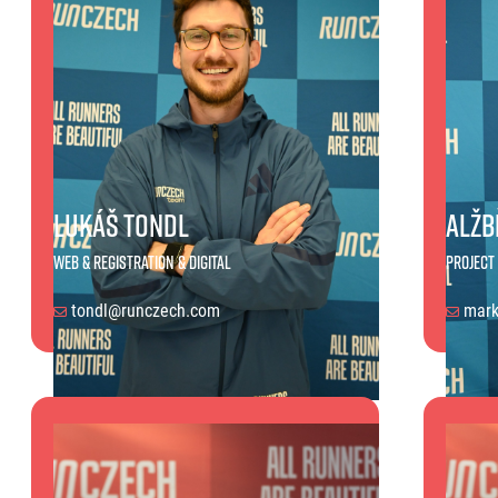
Lukáš Tondl
Alžb
Web & Registration & Digital
Projec
tondl@runczech.com
mark
Lukáš Tondl
Alžbět