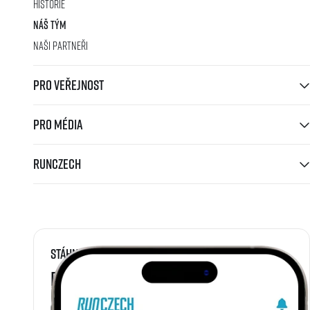
Historie
Náš tým
Naši partneři
Pro veřejnost
Pro média
RunCzech
Stáhni si
RunCzech aplikaci