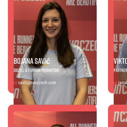
Bojana Savić
Vikt
Digital & Foreign Promotion
Partner
savic@runczech.com
jana
Bojana Savić
Viktor 