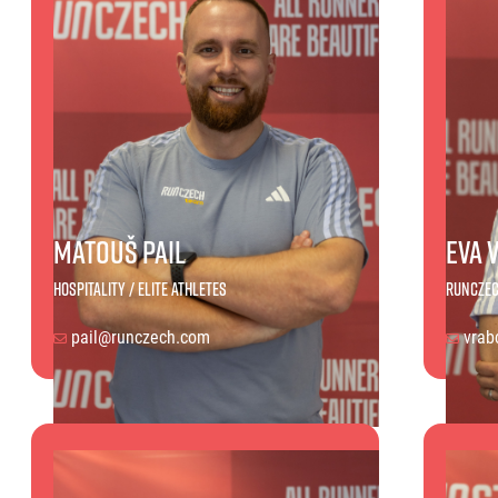
Matouš Pail
Eva 
Hospitality / Elite Athletes
RunCzec
pail@runczech.com
vrab
Matouš Pail
Eva Vr