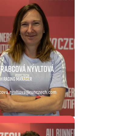
Vrabcová Nývltová
h Racing manager
cova.nyvltova@runczech.com
abcová Nývltová