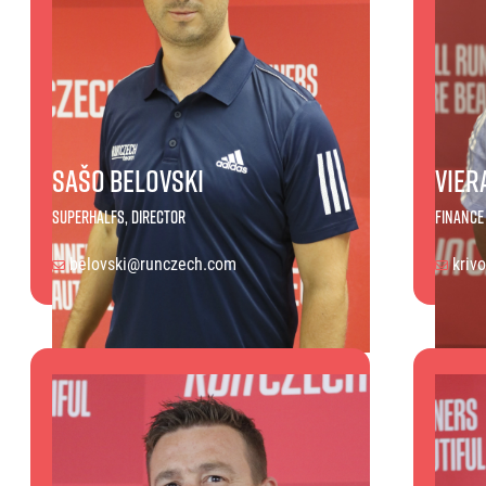
Sašo Belovski
Vier
SuperHalfs, Director
Finance 
belovski@runczech.com
kriv
Viera K
Sašo Belovski