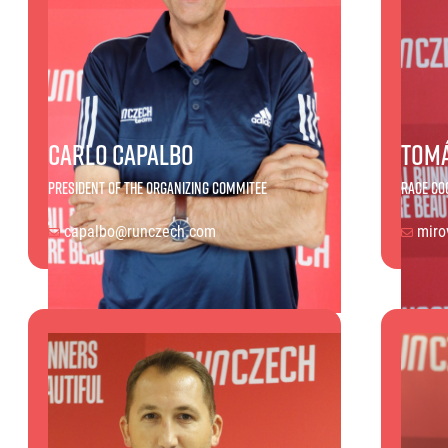
EuroHeroes Challenge
EuroHeroes Challenge
EuroHeroes Challenge
EuroHeroes Challenge
Systém bodování
Napoli Running
Carlo Capalbo
Tomá
O Napoli Running
President of the organizing commitee
Race co
RunCzech Halfs
Projekt RunCzech Half
capalbo@runczech.com
miro
Carlo Capalbo
Tomáš 