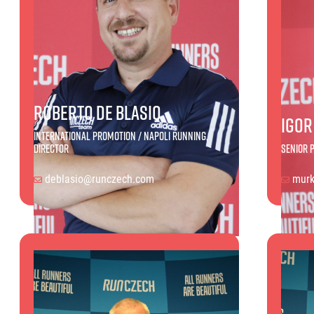
Roberto De Blasio
Igor
International promotion / Napoli Running,
Director
Senior 
deblasio@runczech.com
mur
Roberto De Blasio
Igor M