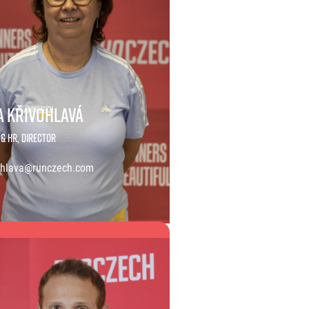
a Křivohlavá
& HR, Director
ohlava@runczech.com
řivohlavá