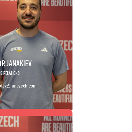
or Janakiev
s Relations
kiev@runczech.com
Janakiev