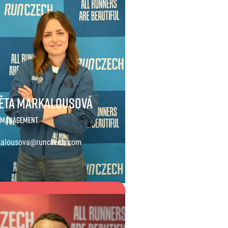
ěta Markalousová
t Management
alousova@runczech.com
a Markalousová