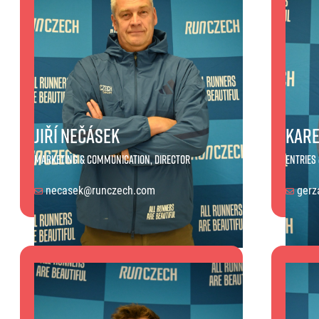
Jiří Nečásek
Kare
Marketing & Communication, Director
Entries
necasek@runczech.com
gerz
Jiří Nečásek
Karel G