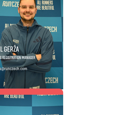
l Gerža
 & Registration Manager
a@runczech.com
erža