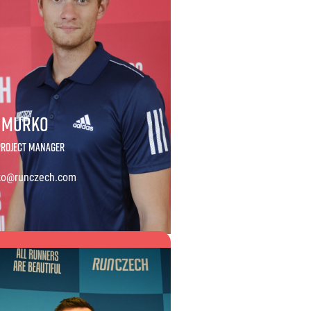
 Murko
Project Manager
ko@runczech.com
urko