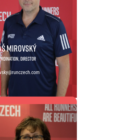
Komunity
stažení
 2025
Pro média
 2024
Prvoběžci
Aktuality
 2023
RunCzech Kings & Queens
Akreditace a vše k závodům
 2019
RunCzech Stars
Tiskové zprávy
dm rodinná míle
Poznámky pro editory
Český maratonský klub
š Mirovský
Magazíny
RunCzech Pacers
RunCzech
Running Doctors
ordination, Director
Středoškoláci
Kariéra
s
vsky@runczech.com
Charita
All Runners Are Beautiful
RunCzech Racing
Seznam neziskových organizací
Ekofilozofie
Běžím pro stromy
Mirovský