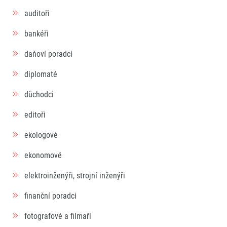
auditoři
© 2026 RunCzech s.r.o.
bankéři
daňoví poradci
diplomaté
důchodci
editoři
ekologové
ekonomové
elektroinženýři, strojní inženýři
finanční poradci
fotografové a filmaři