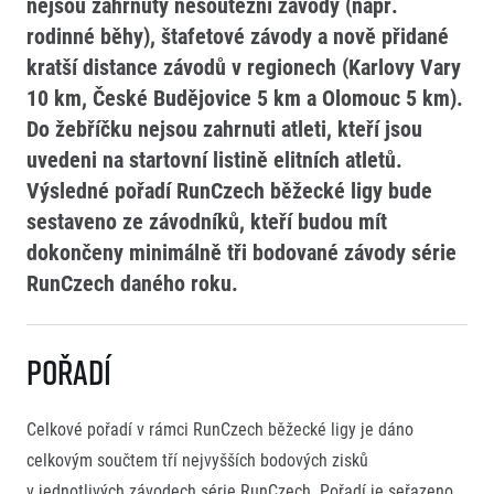
nejsou zahrnuty nesoutěžní závody (např.
rodinné běhy), štafetové závody a nově přidané
SuperHalfs
kratší distance závodů v regionech (Karlovy Vary
projekt SuperHalfs
EuroHeroes
10 km, České Budějovice 5 km a Olomouc 5 km).
SuperHalfs FAQ
Projekt EuroHeroes
Napoli Running
Do žebříčku nejsou zahrnuti atleti, kteří jsou
Seznam závodů
uvedeni na startovní listině elitních atletů.
O Napoli Running
EuroHeroes Challenge 2026
RunCzech Halfs
Výsledné pořadí RunCzech běžecké ligy bude
EuroHeroes Challenge 2025
Projekt RunCzech Halfs
sestaveno ze závodníků, kteří budou mít
EuroHeroes Challenge 2024
Pro běžce
EuroHeroes Challenge 2023
dokončeny minimálně tři bodované závody série
Pro závodníky
EuroHeroes Challenge 2019
RunCzech daného roku.
Systém bodování
Pravidla a všeobecné informace
Inspirace
Vše k pojištění
Příběhy běžců
Pořadí
Přeregistrace na jiného závodníka
Komunity
RunCzech Story
Pověření k vyzvednutí čísla
Prvoběžci
AIMS Race Calendar
Charita
Reklamace výsledků
RunCzech Kings & Queens
Celkové pořadí v rámci RunCzech běžecké ligy je dáno
Vaše Fotografie
Seznam neziskových organizací
RunCzech Stars
celkovým součtem tří nejvyšších bodových zisků
Běžím pro stromy
Užitečné
dm rodinná míle
v jednotlivých závodech série RunCzech. Pořadí je seřazeno