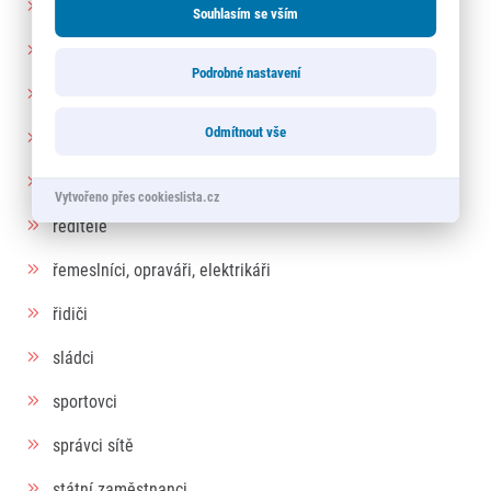
právníci, advokáti, notáři a soudci
Souhlasím se vším
prodavači
Podrobné nastavení
programátoři
Odmítnout vše
radní, starostové
recepční
Vytvořeno přes cookieslista.cz
ředitelé
řemeslníci, opraváři, elektrikáři
řidiči
sládci
sportovci
správci sítě
státní zaměstnanci