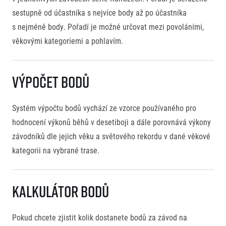
Český maratonský klub
O nás
sestupně od účastníka s nejvíce body až po účastníka
RunCzech Pacers
Kontakt
s nejméně body. Pořadí je možné určovat mezi povoláními,
Pro veřejnost
Running Doctors
Náš tým
věkovými kategoriemi a pohlavím.
Středoškoláci
FAQ (Často kladené dotazy)
Naši partneři
Pro média
Oznámení fúze
Historie
Aktuality
Dobrovolníci
RunCzech
Výpočet bodů
Akreditace a vše k závodům
Dárkové poukazy
Kariéra
Tiskové zprávy
Šablony k dárkovému poukazu ke stažení
All Runners Are Beautiful
Running Mall
Poznámky pro editory
Systém výpočtu bodů vychází ze vzorce používaného pro
RunCzech Racing
Magazíny
Vítejte v Running Mall
hodnocení výkonů běhů v desetiboji a dále porovnává výkony
Ekofilozofie
Kalendář
závodníků dle jejich věku a světového rekordu v dané věkové
Mobilní aplikace RunCzech
Individuální trénink
kategorii na vybrané trase.
Skupinové tréninky
Stáhněte si mobilní aplikaci RunCzech.
Firemní tréninky
Masáže
Kalkulátor bodů
Pokud chcete zjistit kolik dostanete bodů za závod na