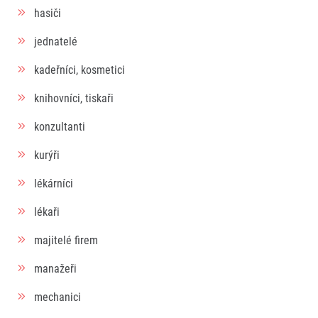
hasiči
jednatelé
kadeřníci, kosmetici
knihovníci, tiskaři
konzultanti
kurýři
lékárníci
lékaři
majitelé firem
manažeři
mechanici