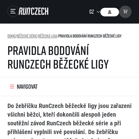
Close navigation
Závody
Domů
/
Běžecké série
/
Běžecká liga
/
Pravidla bodování RunCzech běžecké ligy
Výsledky
Pravidla bodování
Foto & Video
RunCzech běžecké ligy
RunCzech Store
Running Mall
Navigovat
Běžecké série
Do žebříčku RunCzech běžecké ligy jsou zařazeni
Běžecká liga
všichni běžci, kteří dokončili alespoň jeden
O běžecké lize
soutěžní závod RunCzech běžecké série a při
Jak to funguje
přihlášení vyplnili své povolání. Do žebříčku
Výsledky běžecké ligy