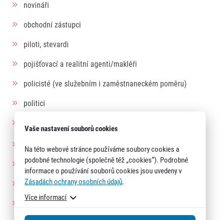
novináři
obchodní zástupci
piloti, stevardi
pojišťovací a realitní agenti/makléři
policisté (ve služebním i zaměstnaneckém poměru)
politici
pracovníci PR a mediálních agentur, grafici
Vaše nastavení souborů cookies
pracovníci rádia a TV
Na této webové stránce používáme soubory cookies a
podobné technologie (společně též „cookies“). Podrobné
pracovníci v cestovním ruchu
informace o používání souborů cookies jsou uvedeny v
Zásadách ochrany osobních údajů
.
pracovníci v neziskových organizacích
Více informací
pracovníci v zemědělství a lesnictví