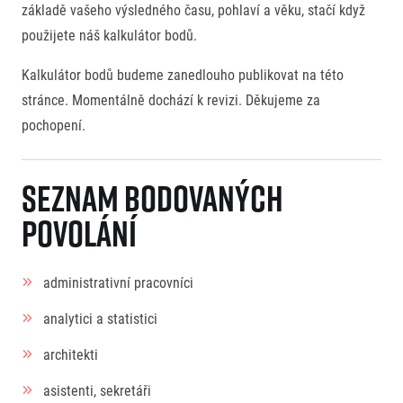
základě vašeho výsledného času, pohlaví a věku, stačí když
použijete náš kalkulátor bodů.
Titulární partneři
Kalkulátor bodů budeme zanedlouho publikovat na této
stránce. Momentálně dochází k revizi. Děkujeme za
pochopení.
Seznam bodovaných
povolání
Informace o webu
Všeobecné smluvní podmínky
administrativní pracovníci
Informace o cookies
Podmínky GDPR
analytici a statistici
architekti
asistenti, sekretáři