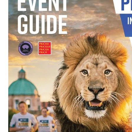
EuroHeroes Challenge
EuroHeroes Challenge
EuroHeroes Challenge
EuroHeroes Challenge
Systém bodování
Napoli Running
O Napoli Running
RunCzech Halfs
Projekt RunCzech Half