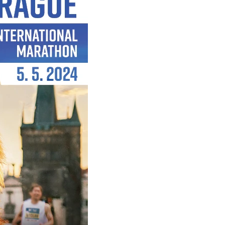
Komunity
stažení
 2025
Pro média
 2024
Prvoběžci
Aktuality
 2023
RunCzech Kings & Queens
Akreditace a vše k závodům
 2019
RunCzech Stars
Tiskové zprávy
dm rodinná míle
Poznámky pro editory
Český maratonský klub
Magazíny
RunCzech Pacers
RunCzech
Running Doctors
Středoškoláci
Kariéra
s
Charita
All Runners Are Beautiful
RunCzech Racing
Seznam neziskových organizací
Ekofilozofie
Běžím pro stromy