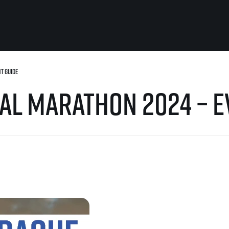
t Guide
Pro běžce
Užitečné
al Marathon 2024 – E
Pro závodníky
O nás
Pravidla a všeobecné informace
Kontakt
Vše k pojištění
Náš tým
Přeregistrace na jiného závodníka
Naši partneři
Pověření k vyzvednutí čísla
Historie
Pro veřejnost
Reklamace výsledků
Vaše Fotografie
FAQ (Často kladené dotazy)
Inspirace
Oznámení fúze
Příběhy běžců
Dobrovolníci
RunCzech Story
Dárkové poukazy
AIMS Race Calendar
Šablony k dárkovému pouka
 2026