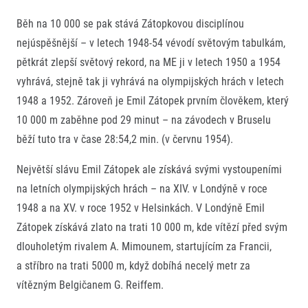
Běh na 10 000 se pak stává Zátopkovou disciplínou
nejúspěšnější – v letech 1948-54 vévodí světovým tabulkám,
pětkrát zlepší světový rekord, na ME ji v letech 1950 a 1954
vyhrává, stejně tak ji vyhrává na olympijských hrách v letech
1948 a 1952. Zároveň je Emil Zátopek prvním člověkem, který
10 000 m zaběhne pod 29 minut – na závodech v Bruselu
běží tuto tra v čase 28:54,2 min. (v červnu 1954).
Největší slávu Emil Zátopek ale získává svými vystoupeními
na letních olympijských hrách – na XIV. v Londýně v roce
1948 a na XV. v roce 1952 v Helsinkách. V Londýně Emil
Zátopek získává zlato na trati 10 000 m, kde vítězí před svým
dlouholetým rivalem A. Mimounem, startujícím za Francii,
a stříbro na trati 5000 m, když dobíhá necelý metr za
vítězným Belgičanem G. Reiffem.