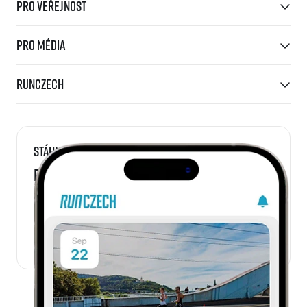
Pro veřejnost
Pro média
RunCzech
Stáhni si
RunCzech aplikaci