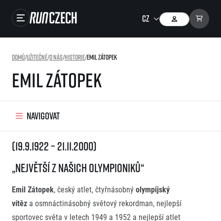
Close navigation
Závody
Domů
/
Užitečné
/
O nás
/
Historie
/
Emil Zátopek
Výsledky
Emil Zátopek
Foto & Video
RunCzech Store
Navigovat
Running Mall
(19.9.1922 – 21.11.2000)
Běžecké série
„Největší z našich olympioniků“
Běžecká liga
O běžecké lize
Emil Zátopek
, český atlet, čtyřnásobný
olympijský
SuperHalfs
Jak to funguje
vítěz
a osmnáctinásobný světový rekordman, nejlepší
projekt SuperHalfs
Výsledky běžecké ligy
EuroHeroes
sportovec světa v letech 1949 a 1952 a nejlepší atlet
SuperHalfs FAQ