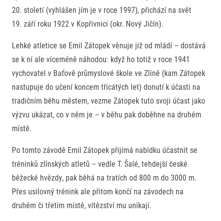
Projekt EuroHeroes
20. století (vyhlášen jím je v roce 1997), přichází na svět
Napoli Running
Seznam závodů
19. září roku 1922 v Kopřivnici (okr. Nový Jičín).
O Napoli Running
EuroHeroes Challenge 2026
RunCzech Halfs
EuroHeroes Challenge 2025
Lehké atletice se Emil Zátopek věnuje již od mládí – dostává
Projekt RunCzech Halfs
EuroHeroes Challenge 2024
se k ní ale víceméně náhodou: když ho totiž v roce 1941
Pro běžce
EuroHeroes Challenge 2023
vychovatel v Baťově průmyslové škole ve Zlíně (kam Zátopek
Pro závodníky
EuroHeroes Challenge 2019
nastupuje do učení koncem třicátých let) donutí k účasti na
Systém bodování
Pravidla a všeobecné informace
Inspirace
tradičním běhu městem, vezme Zátopek tuto svoji účast jako
Vše k pojištění
výzvu ukázat, co v něm je – v běhu pak doběhne na druhém
Příběhy běžců
Přeregistrace na jiného závodníka
Komunity
RunCzech Story
místě.
Pověření k vyzvednutí čísla
Prvoběžci
AIMS Race Calendar
Charita
Reklamace výsledků
RunCzech Kings & Queens
Po tomto závodě Emil Zátopek přijímá nabídku účastnit se
Vaše Fotografie
Seznam neziskových organizací
RunCzech Stars
tréninků zlínských atletů – vedle T. Šalé, tehdejší české
Běžím pro stromy
Užitečné
dm rodinná míle
běžecké hvězdy, pak běhá na tratích od 800 m do 3000 m.
Český maratonský klub
O nás
Přes usilovný trénink ale přitom končí na závodech na
RunCzech Pacers
Kontakt
druhém či třetím místě, vítězství mu unikají.
Running Doctors
Náš tým
Středoškoláci