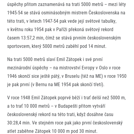
úspěchy přitom zaznamenává na trati 5000 metrů – mezi léty
1945-54 se stává osminásobným mistrem Československa na
této trati, v letech 1947-54 pak vede její světové tabulky,
v květnu roku 1954 pak v Paříži překoná světový rekord
časem 13:57,2 min, čímž se stává prvním československým
sportovcem, který 5000 metrů zaběhl pod 14 minut.
Na trati 5000 metrů slaví Emil Zátopek i své první
mezinárodní úspěchy – na mistrovství Evropy v Oslo v roce
1946 skončí sice ještě pátý, v Bruselu (též na ME) v roce 1950
je pak první (v Bernu na ME 1954 pak skončí třetí).
V roce 1948 Emil Zátopek poprvé běží i trať delší než 5000 m,
a to trať 10 000 metrů – v Budapešti přitom vytváří
československý rekord na této trati, když dosáhne času
30:28,4 min. Ve stejném roce pak jako první československý
atlet zaběhne Zátopek 10 000 m pod 30 minut.