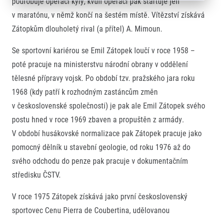
podrobuje operaci kýly, kvůli operaci pak startuje jen
v maratónu, v němž končí na šestém místě. Vítězství získává
Zátopkům dlouholetý rival (a přítel) A. Mimoun.
Se sportovní kariérou se Emil Zátopek loučí v roce 1958 –
poté pracuje na ministerstvu národní obrany v oddělení
tělesné přípravy vojsk. Po období tzv. pražského jara roku
1968 (kdy patří k rozhodným zastáncům změn
v československé společnosti) je pak ale Emil Zátopek svého
postu hned v roce 1969 zbaven a propuštěn z armády.
V období husákovské normalizace pak Zátopek pracuje jako
pomocný dělník u stavební geologie, od roku 1976 až do
svého odchodu do penze pak pracuje v dokumentačním
středisku ČSTV.
V roce 1975 Zátopek získává jako první československý
sportovec Cenu Pierra de Coubertina, udělovanou