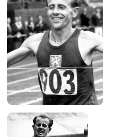
Titulární partneři
Informace o webu
Všeobecné smluvní podmínky
Informace o cookies
Podmínky GDPR