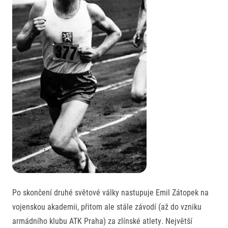
© 2026 RunCzech s.r.o.
Po skončení druhé světové války nastupuje Emil Zátopek na
vojenskou akademii, přitom ale stále závodí (až do vzniku
armádního klubu ATK Praha) za zlínské atlety. Největší