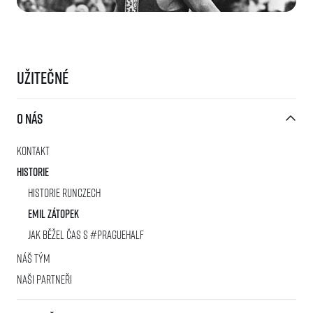
Užitečné
O nás
Kontakt
Historie
Historie RunCzech
Emil Zátopek
Jak běžel čas s #PragueHalf
Náš tým
Naši partneři