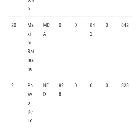
n
20
Ma
MD
0
0
84
0
842
xi
A
2
m
Rai
lea
nu
21
Pa
NE
82
0
0
0
828
av
D
8
o
De
Le
ng