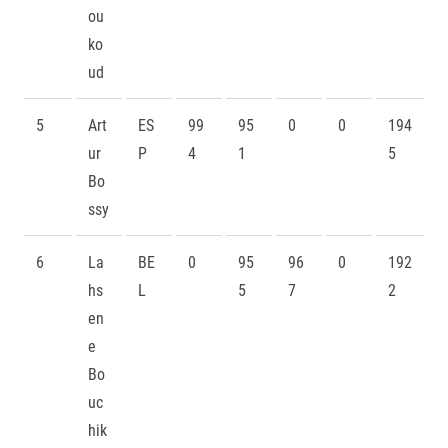
ou
ko
ud
5
Art
ES
99
95
0
0
194
ur
P
4
1
5
Bo
ssy
6
La
BE
0
95
96
0
192
hs
L
5
7
2
en
e
Bo
uc
hik