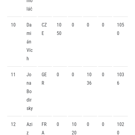
mo
láč
10
Da
CZ
10
0
0
0
105
mi
E
50
0
án
Víc
h
11
Jo
GE
0
0
10
0
103
na
R
36
6
Bo
dir
sky
12
Azi
FR
0
10
0
0
102
z
A
20
0