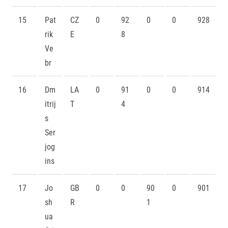
15
Pat
CZ
0
92
0
0
928
rik
E
8
Ve
br
16
Dm
LA
0
91
0
0
914
itrij
T
4
s
Ser
jog
ins
17
Jo
GB
0
0
90
0
901
sh
R
1
ua