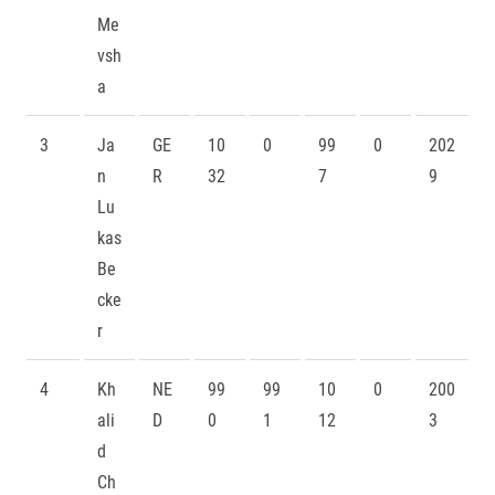
Me
vsh
a
3
Ja
GE
10
0
99
0
202
n
R
32
7
9
Lu
kas
Be
cke
r
4
Kh
NE
99
99
10
0
200
ali
D
0
1
12
3
d
Ch