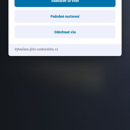
Souhlasím se vším
Podrobné nastavení
Odmítnout vše
Vytvořeno přes cookieslista.cz