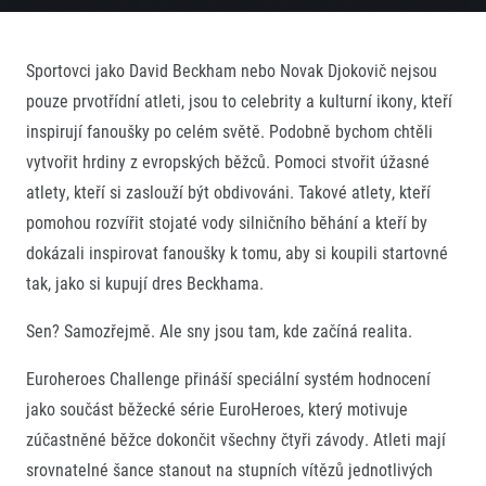
Sportovci jako David Beckham nebo Novak Djokovič nejsou
pouze prvotřídní atleti, jsou to celebrity a kulturní ikony, kteří
inspirují fanoušky po celém světě. Podobně bychom chtěli
vytvořit hrdiny z evropských běžců. Pomoci stvořit úžasné
atlety, kteří si zaslouží být obdivováni. Takové atlety, kteří
pomohou rozvířit stojaté vody silničního běhání a kteří by
dokázali inspirovat fanoušky k tomu, aby si koupili startovné
tak, jako si kupují dres Beckhama.
Sen? Samozřejmě. Ale sny jsou tam, kde začíná realita.
Euroheroes Challenge přináší speciální systém hodnocení
jako součást běžecké série EuroHeroes, který motivuje
zúčastněné běžce dokončit všechny čtyři závody. Atleti mají
srovnatelné šance stanout na stupních vítězů jednotlivých