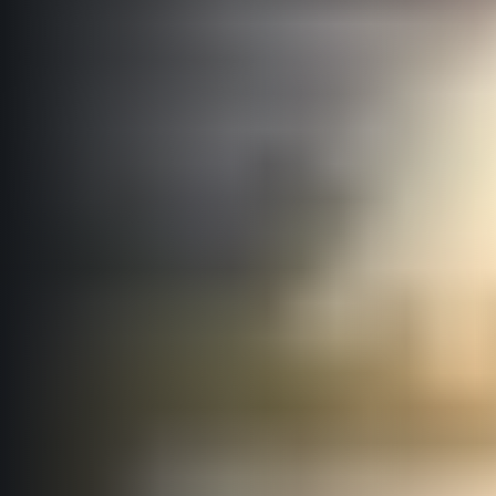
Projekt EuroHeroes
Seznam závodů
EuroHeroes Challenge 2026
EuroHeroes Challenge 2025
EuroHeroes Challenge 2024
EuroHeroes Challenge 2023
EuroHeroes Challenge 2019
Systém bodování
Napoli Running
O Napoli Running
RunCzech Halfs
Projekt RunCzech Halfs
Pro běžce
Pro závodníky
Pravidla a všeobecné informace
Inspirace
Vše k pojištění
Příběhy běžců