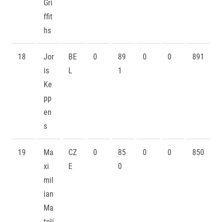
Gri
ffit
hs
18
Jor
BE
0
89
0
0
891
is
L
1
Ke
pp
en
s
19
Ma
CZ
0
85
0
0
850
xi
E
0
mil
ian
Ma
tolí