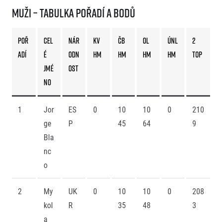
Muži – tabulka pořadí a bodů
POŘ
CEL
NÁR
KV
ČB
OL
ÚnL
2
ADÍ
É
ODN
HM
HM
HM
HM
TOP
JMÉ
OST
NO
1
Jor
ES
0
10
10
0
210
ge
P
45
64
9
Bla
nc
o
2
My
UK
0
10
10
0
208
kol
R
35
48
3
a