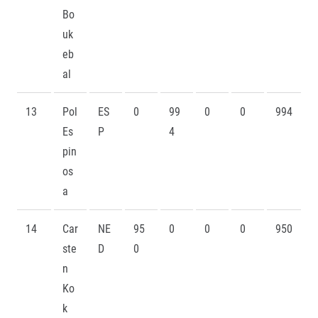
Bo
uk
eb
al
13
Pol
ES
0
99
0
0
994
Es
P
4
pin
os
a
14
Car
NE
95
0
0
0
950
ste
D
0
n
Ko
k