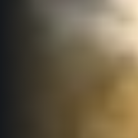
Podmínky GDPR
© 2026 RunCzech s.r.o.