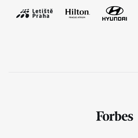
Mobilní aplikace RunCzech
Stáhněte si mobilní aplikaci RunCzech.