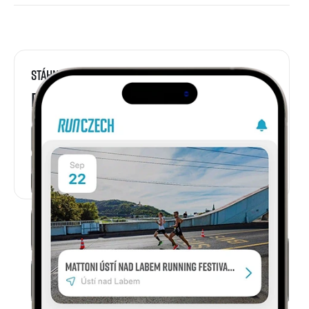
Stáhni si
RunCzech aplikaci