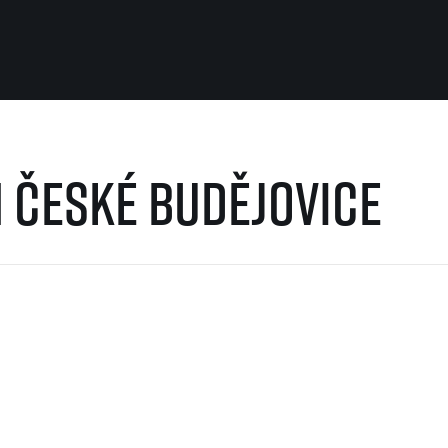
Pro běžce
Užitečné
 České Budějovice
Pro závodníky
O nás
Pravidla a všeobecné informace
Kontakt
Vše k pojištění
Náš tým
Přeregistrace na jiného závodníka
Naši partneři
Pověření k vyzvednutí čísla
Historie
Pro veřejnost
Reklamace výsledků
Vaše Fotografie
FAQ (Často kladené dotazy)
Inspirace
Oznámení fúze
Příběhy běžců
Dobrovolníci
RunCzech Story
Dárkové poukazy
AIMS Race Calendar
Šablony k dárkovému pouka
 2026