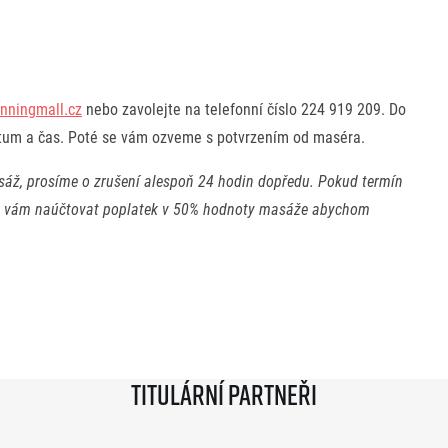
unningmall.cz
nebo zavolejte na telefonní číslo 224 919 209. Do
tum a čas. Poté se vám ozveme s potvrzením od maséra.
sáž, prosíme o zrušení alespoň 24 hodin dopředu. Pokud termín
i vám naúčtovat poplatek v 50% hodnoty masáže abychom
Titulární partneři