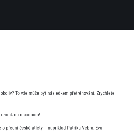
Pro běžce
Užitečné
Pro závodníky
O nás
Pravidla a všeobecné informace
Kontakt
Vše k pojištění
Náš tým
Přeregistrace na jiného závodníka
Naši partneři
Pověření k vyzvednutí čísla
Historie
Pro veřejnost
hokoliv? To vše může být následkem přetrénování. Zrychlete
Reklamace výsledků
Vaše Fotografie
FAQ (Často kladené dotazy)
Inspirace
Oznámení fúze
j trénink na maximum!
Příběhy běžců
Dobrovolníci
RunCzech Story
Dárkové poukazy
o přední české atlety – například Patrika Vebra, Evu
AIMS Race Calendar
Šablony k dárkovému pouka
 2026