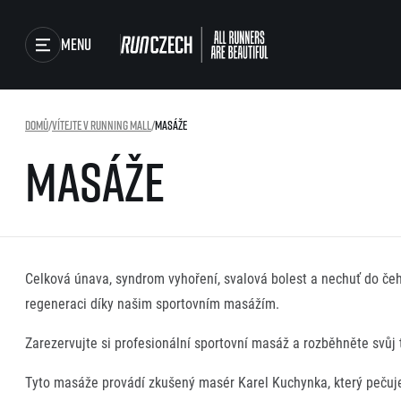
Menu
Závody
Domů
/
Vítejte v Running Mall
/
Masáže
Běžecké série
Masáže
Běžecká liga
Výsledky
O běžecké lize
Jak to funguje
Foto & Video
Výsledky běžecké ligy
SuperHalfs
RunCzech Store
Celková únava, syndrom vyhoření, svalová bolest a nechuť do če
projekt SuperHalfs
regeneraci díky našim sportovním masážím.
SuperHalfs FAQ
Running Mall
EuroHeroes
Zarezervujte si profesionální sportovní masáž a rozběhněte svů
Projekt EuroHeroes
Seznam závodů
Tyto masáže provádí zkušený masér Karel Kuchynka, který pečuje 
EuroHeroes Challenge