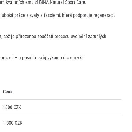
ím kvalitních emulzí BINA Natural Sport Care.
Komunity
stažení
 2025
Pro média
 2024
Prvoběžci
hluboká práce s svaly a fasciemi, která podporuje regeneraci,
Aktuality
 2023
RunCzech Kings & Queens
Akreditace a vše k závodům
 2019
RunCzech Stars
Tiskové zprávy
dm rodinná míle
st, což je přirozenou součástí procesu uvolnění zatuhlých
Poznámky pro editory
Český maratonský klub
Magazíny
RunCzech Pacers
RunCzech
Running Doctors
sportovci – a posuňte svůj výkon o úroveň výš.
Středoškoláci
Kariéra
s
Charita
All Runners Are Beautiful
RunCzech Racing
Seznam neziskových organizací
Ekofilozofie
Běžím pro stromy
Cena
1000 CZK
1 300 CZK