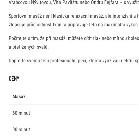
Vrabcovou Nývltovou, Víta Pavlištu nebo Ondru Fejfara – s využit
EuroHeroes Challenge
EuroHeroes Challenge
Sportovní masáž není klasická relaxační masáž, ale intenzivní a 
EuroHeroes Challenge
zlepšuje průchodnost tkání a připravuje tělo na maximální výkon.
EuroHeroes Challenge
Systém bodování
Počítejte s tím, že při masáži můžete cítit tlak nebo mírnou bole
Napoli Running
a přetížených svalů.
O Napoli Running
RunCzech Halfs
Dopřejte svému tělu profesionální péči, kterou využívají i elitní 
Projekt RunCzech Half
Ceny
Masáž
60 minut
90 minut