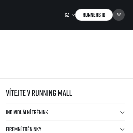
Runners ID
Running Mall
Vítejte v Running Mall
Kalendář
Individuální trénink
Skupinové tréninky
Firemní tréninky
Vítejte v Running Mall
Masáže
Individuální trénink
Firemní tréninky
zu ke