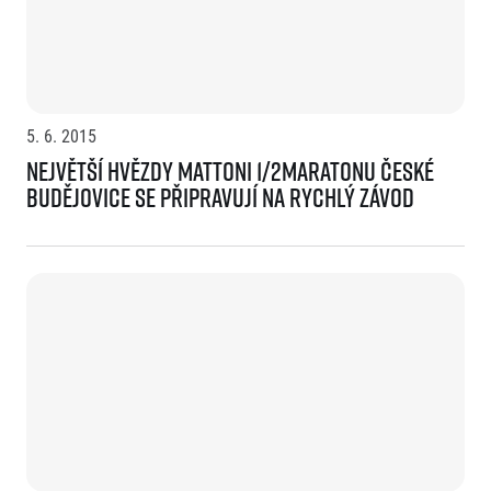
5. 6. 2015
Největší hvězdy Mattoni 1/2Maratonu České
Budějovice se připravují na rychlý závod
Informace o webu
Všeobecné smluvní podmínky
Informace o cookies
Podmínky GDPR
© 2026 RunCzech s.r.o.