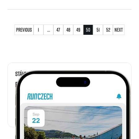
Stránkování
Previous
1
…
47
48
49
50
51
52
Next
příspěvků
Stáhni si
RunCzech aplikaci