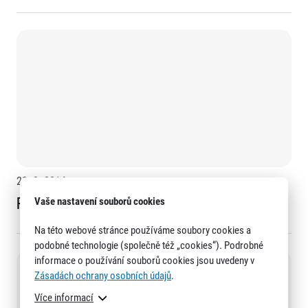
22. 9. 2014
Připojistěte si storno účasti na závodě
Vaše nastavení souborů cookies
Na této webové stránce používáme soubory cookies a
podobné technologie (společně též „cookies“). Podrobné
informace o používání souborů cookies jsou uvedeny v
Zásadách ochrany osobních údajů
.
Více informací