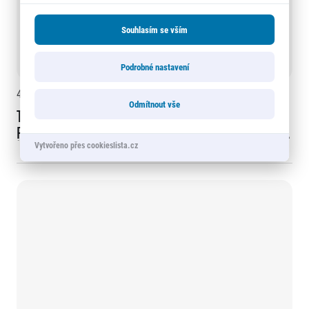
Souhlasím se vším
Podrobné nastavení
4. 9. 2014
Odmítnout vše
Taťána Kuchařová míří jako ambasadorka
projektu adidas #mych5km na adidas Běh pro
ženy 5km
Vytvořeno přes cookieslista.cz