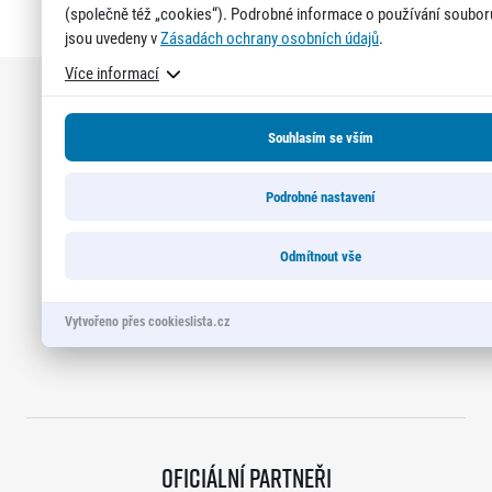
získají krásnou medaili a stanou se součástí speciální
(společně též „cookies“). Podrobné informace o používání soubor
jsou uvedeny v
Zásadách ochrany osobních údajů
.
síně slávy. Přestože projekt odstartoval teprve minulou
Titulární partneři
Více informací
sezónu a od startu tak uběhlo teprve 18 měsíců,
podmínky již stihlo […]
Souhlasím se vším
Podrobné nastavení
Odmítnout vše
Vytvořeno přes cookieslista.cz
Oficiální partneři