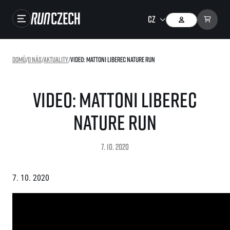
Závody
Domů
/
O nás
/
Aktuality
/
Video: Mattoni Liberec Nature Run
Výsledky
Foto & Video
Video: Mattoni Liberec
RunCzech Store
Nature Run
Running Mall
7. 10. 2020
Běžecké série
7. 10. 2020
Běžecká liga
O běžecké lize
SuperHalfs
Jak to funguje
projekt SuperHalfs
Výsledky běžecké ligy
EuroHeroes
SuperHalfs FAQ