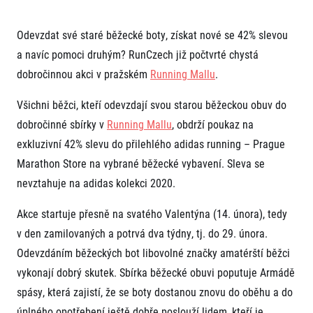
Projekt EuroHeroes
Napoli Running
Seznam závodů
Odevzdat své staré běžecké boty, získat nové se 42% slevou
O Napoli Running
EuroHeroes Challenge 2026
RunCzech Halfs
a navíc pomoci druhým? RunCzech již počtvrté chystá
EuroHeroes Challenge 2025
Projekt RunCzech Halfs
dobročinnou akci v pražském
Running Mallu
.
EuroHeroes Challenge 2024
Pro běžce
EuroHeroes Challenge 2023
Všichni běžci, kteří odevzdají svou starou běžeckou obuv do
Pro závodníky
EuroHeroes Challenge 2019
dobročinné sbírky v
Running Mallu
, obdrží poukaz na
Systém bodování
Pravidla a všeobecné informace
Inspirace
exkluzivní 42% slevu do přilehlého adidas running – Prague
Vše k pojištění
Marathon Store na vybrané běžecké vybavení. Sleva se
Příběhy běžců
Přeregistrace na jiného závodníka
Komunity
RunCzech Story
nevztahuje na adidas kolekci 2020.
Pověření k vyzvednutí čísla
Prvoběžci
AIMS Race Calendar
Charita
Reklamace výsledků
RunCzech Kings & Queens
Akce startuje přesně na svatého Valentýna (14. února), tedy
Vaše Fotografie
Seznam neziskových organizací
RunCzech Stars
v den zamilovaných a potrvá dva týdny, tj. do 29. února.
Běžím pro stromy
Užitečné
dm rodinná míle
Odevzdáním běžeckých bot libovolné značky amatérští běžci
Český maratonský klub
O nás
vykonají dobrý skutek. Sbírka běžecké obuvi poputuje Armádě
RunCzech Pacers
Kontakt
spásy, která zajistí, že se boty dostanou znovu do oběhu a do
Pro veřejnost
Running Doctors
Náš tým
Středoškoláci
úplného opotřebení ještě dobře poslouží lidem, kteří je