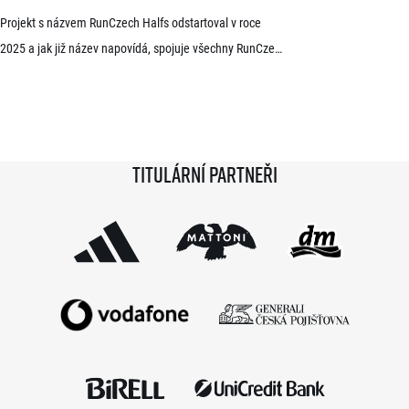
Projekt s názvem RunCzech Halfs odstartoval v roce
2025 a jak již název napovídá, spojuje všechny RunCzech
půlmaratony v České republice do jedné série. Běžci,
kterým se ji během 36 měsíců podaří absolvovat celou,
získají krásnou medaili a stanou se součástí speciální
síně slávy. Přestože projekt odstartoval teprve minulou
Titulární partneři
sezónu a od startu tak uběhlo teprve 18 měsíců,
podmínky již stihlo […]