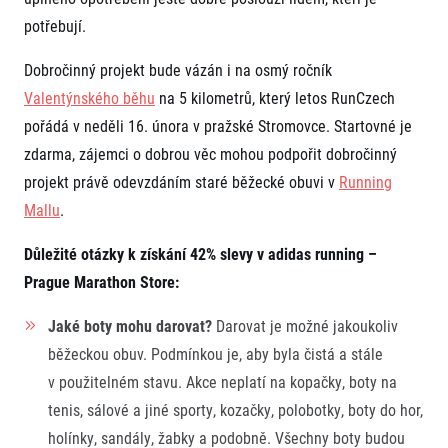
FAQ (Často kladené dotazy)
Naši partneři
Pro média
potřebují.
Oznámení fúze
Historie
Aktuality
Dobrovolníci
RunCzech
Akreditace a vše k závodům
Dobročinný projekt bude vázán i na osmý ročník
Dárkové poukazy
Kariéra
Tiskové zprávy
Valentýnského běhu
na 5 kilometrů, který letos RunCzech
Šablony k dárkovému poukazu ke stažení
All Runners Are Beautiful
Running Mall
Poznámky pro editory
pořádá v neděli 16. února v pražské Stromovce. Startovné je
RunCzech Racing
Magazíny
Vítejte v Running Mall
zdarma, zájemci o dobrou věc mohou podpořit dobročinný
Ekofilozofie
Kalendář
projekt právě odevzdáním staré běžecké obuvi v
Running
Mobilní aplikace RunCzech
Individuální trénink
Mallu
.
Skupinové tréninky
Stáhněte si mobilní aplikaci RunCzech.
Firemní tréninky
Důležité otázky k získání 42% slevy v adidas running –
Masáže
Prague Marathon Store:
Jaké boty mohu darovat?
Darovat je možné jakoukoliv
běžeckou obuv. Podmínkou je, aby byla čistá a stále
v použitelném stavu. Akce neplatí na kopačky, boty na
tenis, sálové a jiné sporty, kozačky, polobotky, boty do hor,
Titulární partneři
holínky, sandály, žabky a podobně. Všechny boty budou