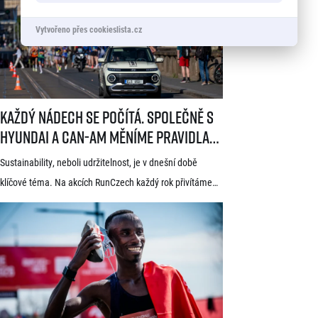
známkou kvality World Athletics Elite Label, spadá do
Vytvořeno přes cookieslista.cz
seriálu evropských půlmaratonů zvaného SuperHalfs
a jedná se o nejžádanější z pěti závodů RunCzech Halfs.
[…]
Každý nádech se počítá. Společně s Hyundai a Can-Am měníme pravid
Každý nádech se počítá. Společně s
Hyundai a Can-Am měníme pravidla
hry
Sustainability, neboli udržitelnost, je v dnešní době
klíčové téma. Na akcích RunCzech každý rok přivítáme
statisíce osob, které motivujeme k pohybu a zdravému
životnímu stylu. S každou masovou akcí se však pojí také
odpovědnost vůči životnímu prostředí a pro nás
v RunCzech jde samozřejmě o důležitou součást při
pořádání našich závodů. Společnost RunCzech se
dlouhodobě snaží vylepšovat svá opatření související