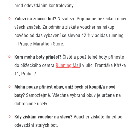
před odevzdáním kontrolovány.
Záleží na značce bot?
Nezáleží. Přijímáme běžeckou obuv
všech značek. Za odměnu získáte voucher na nákup
nového adidas vybavení se slevou 42 % v adidas running
– Prague Marathon Store.
Informace o webu
Kam mohu boty přinést?
Čisté a použitelné boty přineste
Všeobecné smluvní podmínky
do běžeckého centra
Running Mal
l v ulici Františka Křížka
Informace o cookies
11, Praha 7.
Podmínky GDPR
Mohu pouze přinést obuv, aniž bych si koupil/a nové
boty?
Samozřejmě. Všechna vybraná obuv je určena na
dobročinné účely.
Kdy získám voucher na slevu?
Voucher získáte ihned po
odevzdání starých bot.
© 2026 RunCzech s.r.o.