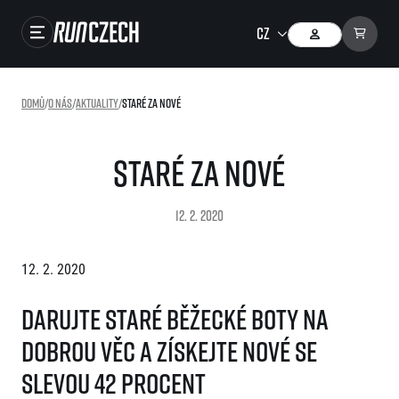
Závody
Domů
/
O nás
/
Aktuality
/
Staré za nové
Výsledky
Foto & Video
Staré za nové
RunCzech Store
12. 2. 2020
Running Mall
12. 2. 2020
Běžecké série
Darujte staré běžecké boty na
Běžecká liga
dobrou věc a získejte nové se
O běžecké lize
SuperHalfs
Jak to funguje
slevou 42 procent
projekt SuperHalfs
Výsledky běžecké ligy
EuroHeroes
SuperHalfs FAQ