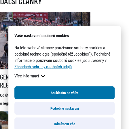
Další články
Vaše nastavení souborů cookies
Na této webové stránce používáme soubory cookies a
podobné technologie (společně též „cookies“). Podrobné
informace o používání souborů cookies jsou uvedeny v
Zásadách ochrany osobních údajů
.
Generali 1/2Maraton Praha spouští registrace a mění dosavadní systé
Generali 1/2Maraton Praha spouští
Více informací
registrace a mění dosavadní systém!
Třítýdenní lhůta na podání žádosti
Souhlasím se vším
Od úterý 21. července je možné podávat žádosti
startuje 21. července
o registraci na jeden z nejprestižnějších závodů světa –
Podrobné nastavení
Generali 1/2Maraton Praha. Do povědomí běžců se
dostal nejen trasou vedoucí srdcem historické Prahy, ale
Odmítnout vše
i tradicí a naprosto jedinečnou atmosférou. Pyšní se