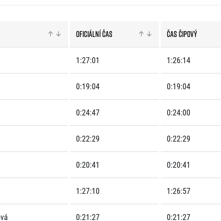
Komunity
stažení
 2025
Pro média
 2024
Prvoběžci
Aktuality
 2023
RunCzech Kings & Queens
Oficiální čas
Čas čipový
Akreditace a vše k závodům
 2019
RunCzech Stars
Tiskové zprávy
dm rodinná míle
1:27:01
1:26:14
Poznámky pro editory
Český maratonský klub
Magazíny
RunCzech Pacers
0:19:04
0:19:04
RunCzech
Running Doctors
Středoškoláci
Kariéra
s
0:24:47
0:24:00
Charita
All Runners Are Beautiful
RunCzech Racing
Seznam neziskových organizací
0:22:29
0:22:29
Ekofilozofie
Běžím pro stromy
0:20:41
0:20:41
1:27:10
1:26:57
ová
0:21:27
0:21:27