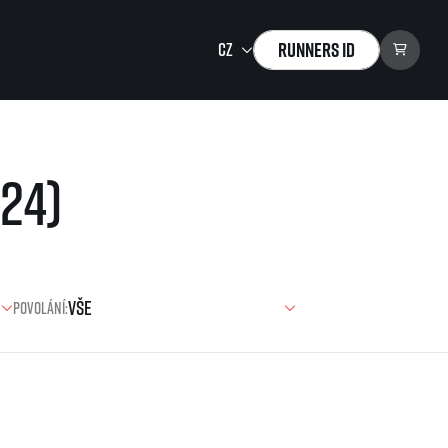
Runners ID
Running Mall
24)
Vítejte v Running Mall
Kalendář
Individuální trénink
Skupinové tréninky
Firemní tréninky
Povolání:
Masáže
zu ke