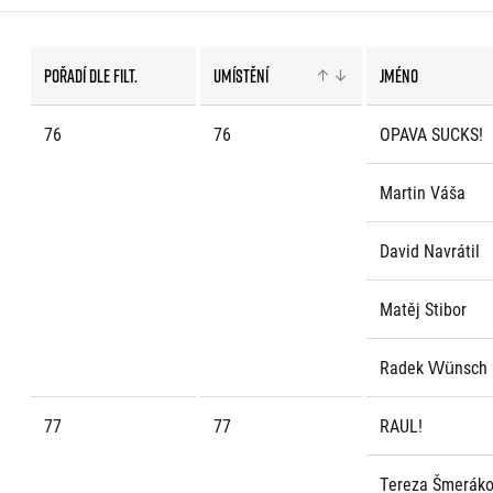
EuroHeroes Challenge
EuroHeroes Challenge
EuroHeroes Challenge
Pořadí dle filt.
Umístění
Jméno
EuroHeroes Challenge
Systém bodování
76
76
OPAVA SUCKS!
Napoli Running
O Napoli Running
Martin Váša
RunCzech Halfs
Projekt RunCzech Half
David Navrátil
Matěj Stibor
Radek Wünsch
77
77
RAUL!
Tereza Šmerák