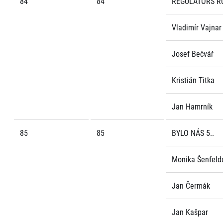
84
84
REGULATORS R
Vladimír Vajnar
Josef Bečvář
Kristián Titka
Jan Hamrník
85
85
BYLO NÁS 5..
Monika Šenfeld
Jan Čermák
Jan Kašpar