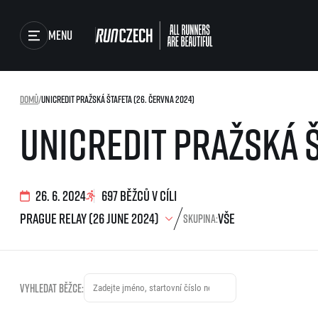
Menu
Závody
Domů
/
UniCredit Pražská štafeta (26. června 2024)
Běžecké série
UniCredit Pražská š
Běžecká liga
Výsledky
O běžecké lize
Jak to funguje
Foto & Video
Výsledky běžecké ligy
26. 6. 2024
697 běžců v cíli
SuperHalfs
RunCzech Store
Skupina:
projekt SuperHalfs
SuperHalfs FAQ
Running Mall
EuroHeroes
Projekt EuroHeroes
Vyhledat běžce:
Seznam závodů
EuroHeroes Challenge