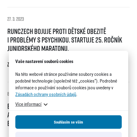
27. 3. 2023
RunCzech bojuje proti dětské obezitě
i problémy s psychikou. Startuje 25. ročník
Juniorského maratonu.
Vaše nastavení souborů cookies
Zobrazit tiskovou zprávu
Na této webové stránce používáme soubory cookies a
podobné technologie (společně též „cookies“). Podrobné
informace o používání souborů cookies jsou uvedeny v
8. 3. 2023
Zásadách ochrany osobních údajů
.
Více informací
EuroHeroes hledá nové hvězdy evropské
atletiky. Do Česka přilákala už přes 11 tisíc
běžců ze zahraničí
Souhlasím se vším