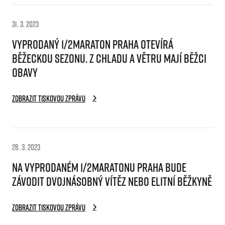
31. 3. 2023
Vyprodaný 1/2Maraton Praha otevírá
běžeckou sezonu. Z chladu a větru mají běžci
obavy
Informace o webu
Zobrazit tiskovou zprávu
Všeobecné smluvní podmínky
Informace o cookies
Podmínky GDPR
28. 3. 2023
Na vyprodaném 1/2Maratonu Praha bude
závodit dvojnásobný vítěz nebo elitní běžkyně
Zobrazit tiskovou zprávu
© 2026 RunCzech s.r.o.