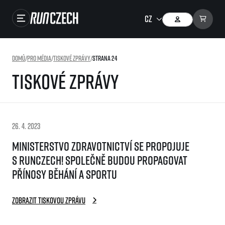
Závody
Domů
/
Pro média
/
Tiskové zprávy
/
Strana 24
Výsledky
Tiskové zprávy
Foto & Video
RunCzech Store
26. 4. 2023
Running Mall
Ministerstvo zdravotnictví se propojuje
s RunCzech! Společně budou propagovat
Běžecké série
přínosy běhání a sportu
Běžecká liga
O běžecké lize
SuperHalfs
Zobrazit tiskovou zprávu
Jak to funguje
projekt SuperHalfs
Výsledky běžecké ligy
EuroHeroes
SuperHalfs FAQ