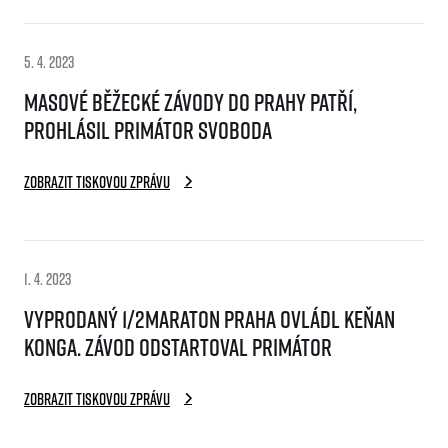
FAQ (Často kladené dotazy)
Naši partneři
Pro média
Oznámení fúze
Historie
Aktuality
Dobrovolníci
RunCzech
5. 4. 2023
Akreditace a vše k závodům
Dárkové poukazy
Kariéra
Tiskové zprávy
Masové běžecké závody do Prahy patří,
Šablony k dárkovému poukazu ke stažení
All Runners Are Beautiful
Running Mall
Poznámky pro editory
prohlásil primátor Svoboda
RunCzech Racing
Magazíny
Vítejte v Running Mall
Ekofilozofie
Kalendář
Zobrazit tiskovou zprávu
Mobilní aplikace RunCzech
Individuální trénink
Skupinové tréninky
Stáhněte si mobilní aplikaci RunCzech.
Firemní tréninky
Masáže
1. 4. 2023
Vyprodaný 1/2Maraton Praha ovládl Keňan
Konga. Závod odstartoval primátor
Zobrazit tiskovou zprávu
Titulární partneři