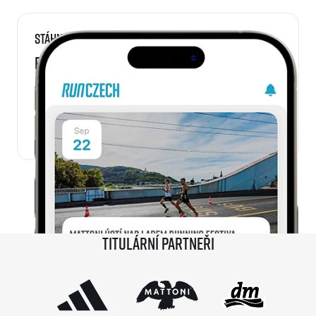
Stáhni si
RunCzech aplikaci
Titulární partneři