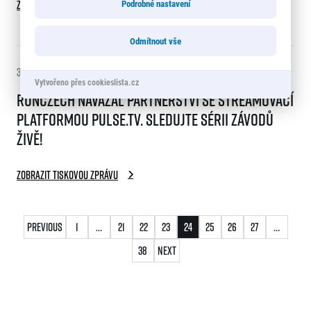
Zobrazit tiskovou zprávu
Podrobné nastavení
Odmítnout vše
3. 3. 2023
Vytvořeno přes cookieslista.cz
RunCzech navázal partnerství se streamovací
platformou Pulse.tv. Sledujte sérii závodů
živě!
Zobrazit tiskovou zprávu
Stránkování
Previous
1
…
21
22
23
24
25
26
27
…
příspěvků
38
Next