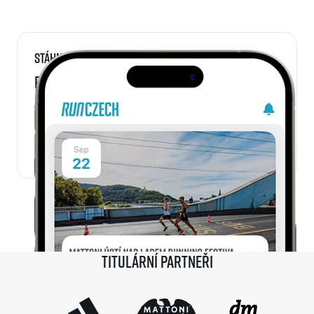
Stáhni si
RunCzech aplikaci
Titulární partneři