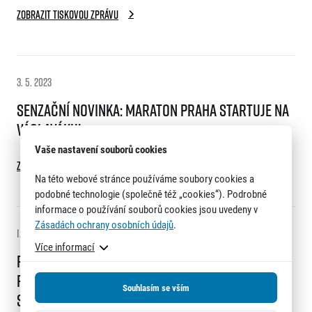
Zobrazit tiskovou zprávu
3. 5. 2023
Senzační novinka: Maraton Praha startuje na
Václaváku!
Vaše nastavení souborů cookies
Zobrazit tiskovou zprávu
Na této webové stránce používáme soubory cookies a
podobné technologie (společně též „cookies“). Podrobné
informace o používání souborů cookies jsou uvedeny v
Zásadách ochrany osobních údajů
.
1. 5. 2023
Více informací
RunCzech již potřetí spolupořádal Adizero:
Road to Records. Závod byl opět ve velkém
Souhlasím se vším
stylu