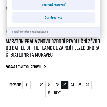
Podrobné nastavení
Zobrazit tiskovou zprávu
Odmítnout vše
26. 4. 2023
Vytvořeno přes cookieslista.cz
Maraton Praha znovu ozdobí revoluční závod.
Do Battle of the Teams se zapojí i lezec Ondra
či biatlonista Moravec
Zobrazit tiskovou zprávu
Stránkování
Previous
1
…
20
21
22
23
24
25
26
…
příspěvků
38
Next