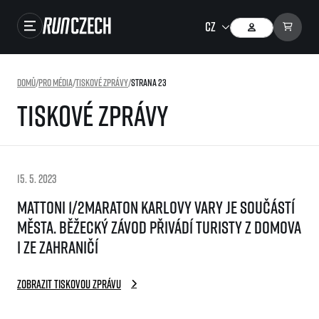
Závody
Domů
/
Pro média
/
Tiskové zprávy
/
Strana 23
Výsledky
Tiskové zprávy
Foto & Video
RunCzech Store
15. 5. 2023
Running Mall
Mattoni 1/2Maraton Karlovy Vary je součástí
města. Běžecký závod přivádí turisty z domova
Běžecké série
i ze zahraničí
Běžecká liga
O běžecké lize
SuperHalfs
Zobrazit tiskovou zprávu
Jak to funguje
projekt SuperHalfs
Výsledky běžecké ligy
EuroHeroes
SuperHalfs FAQ