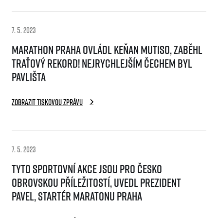
FAQ (Často kladené dotazy)
Naši partneři
Pro média
Oznámení fúze
Historie
Aktuality
Dobrovolníci
RunCzech
7. 5. 2023
Akreditace a vše k závodům
Dárkové poukazy
Kariéra
Tiskové zprávy
Marathon Praha ovládl Keňan Mutiso, zaběhl
Šablony k dárkovému poukazu ke stažení
All Runners Are Beautiful
Running Mall
Poznámky pro editory
traťový rekord! Nejrychlejším Čechem byl
RunCzech Racing
Magazíny
Vítejte v Running Mall
Pavlišta
Ekofilozofie
Kalendář
Mobilní aplikace RunCzech
Individuální trénink
Zobrazit tiskovou zprávu
Skupinové tréninky
Stáhněte si mobilní aplikaci RunCzech.
Firemní tréninky
Masáže
7. 5. 2023
Tyto sportovní akce jsou pro Česko
obrovskou příležitostí, uvedl prezident
Pavel, startér Maratonu Praha
Titulární partneři