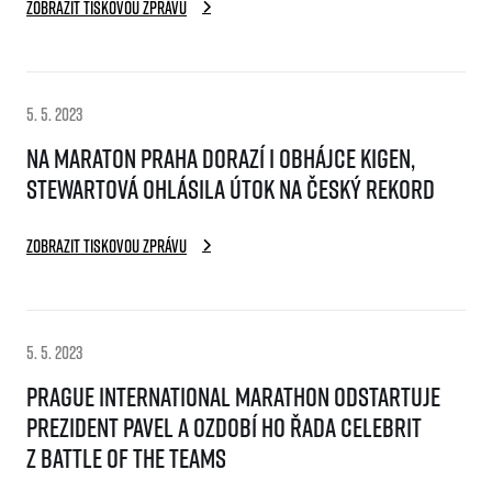
Zobrazit tiskovou zprávu
5. 5. 2023
Na Maraton Praha dorazí i obhájce Kigen,
Stewartová ohlásila útok na český rekord
Informace o webu
Všeobecné smluvní podmínky
Zobrazit tiskovou zprávu
Informace o cookies
Podmínky GDPR
5. 5. 2023
Prague International Marathon odstartuje
prezident Pavel a ozdobí ho řada celebrit
z Battle of the Teams
© 2026 RunCzech s.r.o.