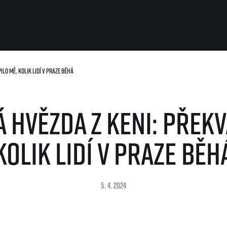
ilo mě, kolik lidí v Praze běhá
Pro běžce
Užitečné
Pro závodníky
O nás
á hvězda z Keni: Překv
Pravidla a všeobecné informace
Kontakt
Vše k pojištění
Náš tým
Přeregistrace na jiného závodníka
Naši partneři
kolik lidí v Praze běh
Pověření k vyzvednutí čísla
Historie
Pro veřejnost
Reklamace výsledků
Vaše Fotografie
FAQ (Často kladené dotazy)
Inspirace
Oznámení fúze
5. 4. 2024
Příběhy běžců
Dobrovolníci
RunCzech Story
Dárkové poukazy
AIMS Race Calendar
Šablony k dárkovému pouka
 2026