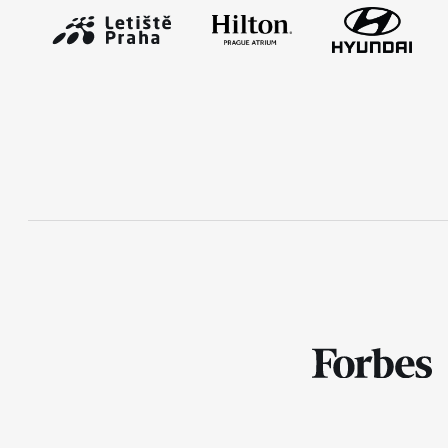
Mobilní aplikace RunCzech
Stáhněte si mobilní aplikaci RunCzech.