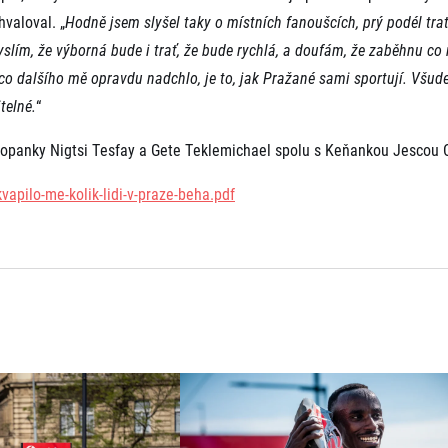
valoval. „
Hodně jsem slyšel taky o místních fanoušcích, prý podél tra
slím, že výborná bude i trať, že bude rychlá, a doufám, že zaběhnu co 
co dalšího mě opravdu nadchlo, je to, jak Pražané sami sportují. Všude 
telné.
“
iopanky Nigtsi Tesfay a Gete Teklemichael spolu s Keňankou Jescou 
vapilo-me-kolik-lidi-v-praze-beha.pdf