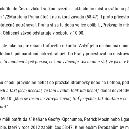
Komunity
stažení
 2025
Pro média
ařilo do Česka zlákat velkou hvězdu – aktuálního mistra světa na 
 2024
Prvoběžci
1/2Maratonu Praha útočit na rekord závodu (58:47). I proto přicest
Aktuality
 2023
RunCzech Kings & Queens
tatečně potrénoval. Prahu si za tu dobu velice oblíbil. „Překvapilo mě,
Akreditace a vše k závodům
 2019
RunCzech Stars
Tiskové zprávy
o. Oblíbený závod odstartuje v sobotu v 10:00.
dm rodinná míle
Poznámky pro editory
Český maratonský klub
í, ale také na překonání traťového rekordu. Vždyť jeho osobní maximu
Magazíny
RunCzech Pacers
RunCzech
dních půlmaratonů jich vyhrál pět. Do Prahy přicestoval po mistrovst
Running Doctors
Středoškoláci
Kariéra
e tu mnohem lepší počasí, což mi vyhovuje. Jsem moc rád, že jsem v P
s
Charita
All Runners Are Beautiful
RunCzech Racing
Seznam neziskových organizací
Ekofilozofie
u chodil pravidelně běhat do pražské Stromovky nebo na Letnou, podm
Běžím pro stromy
edí a fakt jsem nečekal, že tam uvidím tolik lidí běhat
,“ dodal devětadv
59:10. „
Moc se těším na zítřejší závod, trať je rychlá, tak doufám v co 
kord
.“
 měli patřit další Keňané Geofry Kipchumba, Patrick Mosin nebo Ug
pie, který v roce 2012 zaběhl čas 58:47. K nejlepším Evropanům by mě