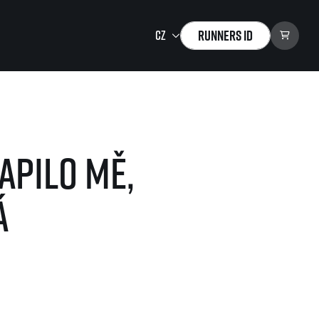
Runners ID
Running Mall
Vítejte v Running Mall
apilo mě,
Kalendář
Individuální trénink
Skupinové tréninky
á
Firemní tréninky
Masáže
zu ke