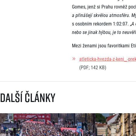
Gomes, jenž si Prahu rovněž poch
a přinášejí skvělou atmosféru. My
s osobním rekordem 1:02:07. „
A 
nebo se jinak hýbou, je to neuvěři
Mezi ženami jsou favoritkami Et
atleticka-hvezda-z-keni_-prek
(PDF; 142 KB)
Další články