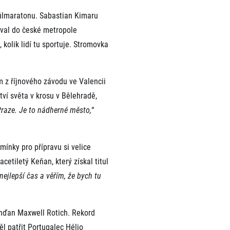
půlmaratonu. Sabastian Kimaru
oval do české metropole
 kolik lidí tu sportuje. Stromovka
m z říjnového závodu ve Valencii
ví světa v krosu v Bělehradě,
raze. Je to nádherné město,
“
ínky pro přípravu si velice
acetiletý Keňan, který získal titul
nejlepší čas a věřím, že bych tu
anďan Maxwell Rotich. Rekord
l patřit Portugalec Hélio