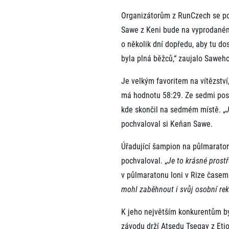
EuroHeroes Challenge
Organizátorům z RunCzech se pod
EuroHeroes Challenge
Sawe z Keni bude na vyprodaném 
EuroHeroes Challenge
o několik dní dopředu, aby tu dos
EuroHeroes Challenge
byla plná běžců,“ zaujalo Saweh
Systém bodování
Napoli Running
Je velkým favoritem na vítězstv
O Napoli Running
má hodnotu 58:29. Ze sedmi posle
RunCzech Halfs
kde skončil na sedmém místě. „
J
Projekt RunCzech Half
pochvaloval si Keňan Sawe.
Úřadující šampion na půlmaraton
pochvaloval. „
Je to krásné prostř
v půlmaratonu loni v Rize časem 
mohl zaběhnout i svůj osobní re
K jeho největším konkurentům by
závodu drží Atsedu Tsegay z Etio