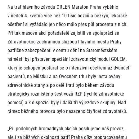
Na trať hlavního závodu ORLEN Maraton Praha vyběhlo
v neděli 4. května více než 10 tisíc běžců a běžkyň, lékařské
ošetření si vyžádalo jen něco málo přes půl procenta z nich.
Při tak masové akci pořadatelé zajistili ve spolupráci se
Zdravotnickou záchrannou službou hlavního města Prahy
patřičné zabezpečení: v centru dění na Staroměstském
náměstí byl přistaven speciální zdravotnický modul GOLEM,
který je schopen postarat se o intenzivní ošetření až dvanácti
pacientů, na Můstku a na Ovocném trhu byly instalovány
zdravotnické stany a po celé trati bylo během závodu
strategicky rozmístěno šest vozů RZP (rychlé zdravotnické
pomoci) a k dispozici byly i další tři výjezdové skupiny. Nad
rámec běžného provozu bylo nasazeno čtyřicet zdravotníků.
„Při podobných hromadných akcích posilujeme náš provoz,
ale i za běžných okolností patří Praha díky propracovanému