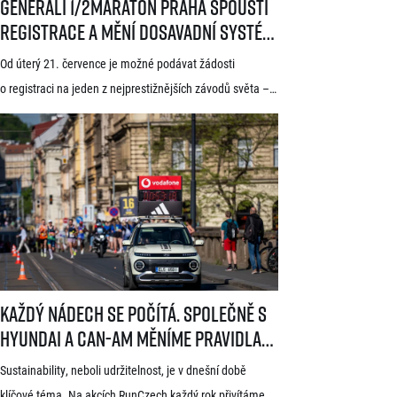
Generali 1/2Maraton Praha spouští
registrace a mění dosavadní systém!
Třítýdenní lhůta na podání žádosti
Od úterý 21. července je možné podávat žádosti
startuje 21. července
o registraci na jeden z nejprestižnějších závodů světa –
Generali 1/2Maraton Praha. Do povědomí běžců se
dostal nejen trasou vedoucí srdcem historické Prahy, ale
i tradicí a naprosto jedinečnou atmosférou. Pyšní se
známkou kvality World Athletics Elite Label, spadá do
seriálu evropských půlmaratonů zvaného SuperHalfs
a jedná se o nejžádanější z pěti závodů RunCzech Halfs.
[…]
Každý nádech se počítá. Společně s Hyundai a Can-Am měníme pravid
Každý nádech se počítá. Společně s
Hyundai a Can-Am měníme pravidla
hry
Sustainability, neboli udržitelnost, je v dnešní době
klíčové téma. Na akcích RunCzech každý rok přivítáme