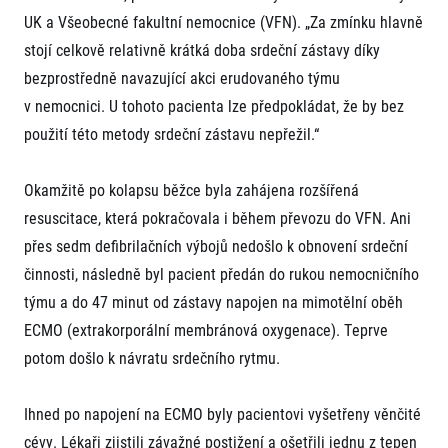
FAQ (Často kladené dotazy)
Naši partneři
Pro média
UK a Všeobecné fakultní nemocnice (VFN). „Za zmínku hlavně
Oznámení fúze
Historie
Aktuality
stojí celkově relativně krátká doba srdeční zástavy díky
Dobrovolníci
RunCzech
Akreditace a vše k závodům
Dárkové poukazy
bezprostředně navazující akci erudovaného týmu
Kariéra
Tiskové zprávy
Šablony k dárkovému poukazu ke stažení
v nemocnici. U tohoto pacienta lze předpokládat, že by bez
All Runners Are Beautiful
Running Mall
Poznámky pro editory
RunCzech Racing
použití této metody srdeční zástavu nepřežil.“
Magazíny
Vítejte v Running Mall
Ekofilozofie
Kalendář
Okamžitě po kolapsu běžce byla zahájena rozšířená
Mobilní aplikace RunCzech
Individuální trénink
resuscitace, která pokračovala i během převozu do VFN. Ani
Skupinové tréninky
Stáhněte si mobilní aplikaci RunCzech.
přes sedm defibrilačních výbojů nedošlo k obnovení srdeční
Firemní tréninky
činnosti, následně byl pacient předán do rukou nemocničního
Masáže
týmu a do 47 minut od zástavy napojen na mimotělní oběh
ECMO (extrakorporální membránová oxygenace). Teprve
potom došlo k návratu srdečního rytmu.
Ihned po napojení na ECMO byly pacientovi vyšetřeny věnčité
Titulární partneři
cévy. Lékaři zjistili závažné postižení a ošetřili jednu z tepen