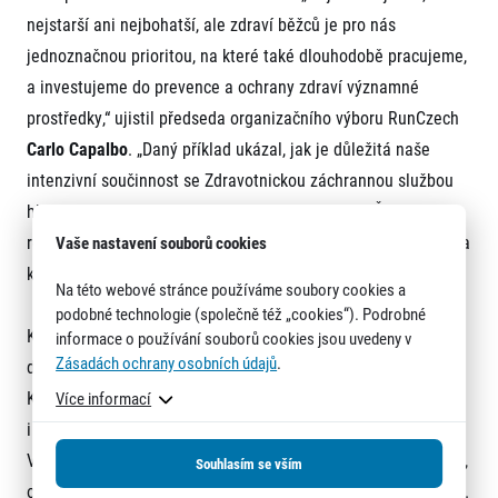
nejstarší ani nejbohatší, ale zdraví běžců je pro nás
jednoznačnou prioritou, na které také dlouhodobě pracujeme,
a investujeme do prevence a ochrany zdraví významné
prostředky,“ ujistil předseda organizačního výboru RunCzech
Carlo Capalbo
. „Daný příklad ukázal, jak je důležitá naše
intenzivní součinnost se Zdravotnickou záchrannou službou
hlavního města Prahy, městskou policií a Policií České
republiky, kterým patří obrovský dík. Tyto složky se podílejí na
Vaše nastavení souborů cookies
koordinaci našich akcí a svoji práci stále zdokonalují.“
Na této webové stránce používáme soubory cookies a
podobné technologie (společně též „cookies“). Podrobné
Konec dobrý – všechno dobré. Irský běžec Paul je živým
informace o používání souborů cookies jsou uvedeny v
Zásadách ochrany osobních údajů
.
důkazem toho, jak profesionální práci zdravotníci odvedli.
K jeho záchraně však přispěly i pořádná dávka štěstí a snad
Více informací
i jeho kondice a dlouhodobě trénované běžecké srdce.
Vytrvalostnímu běhu se s totiž Paul věnoval vždycky s láskou,
Souhlasím se vším
osudný závod v Praze byl jeho už jednadvacátým maratonem.