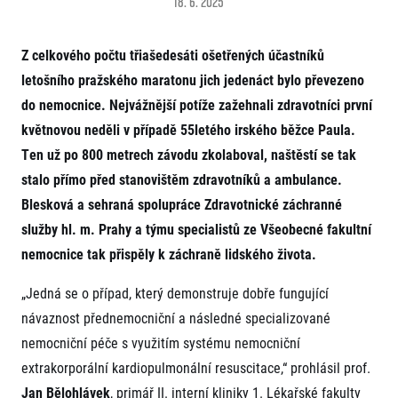
18. 6. 2025
Projekt EuroHeroes
Napoli Running
Seznam závodů
O Napoli Running
Z celkového počtu třiašedesáti ošetřených účastníků
EuroHeroes Challenge 2026
RunCzech Halfs
EuroHeroes Challenge 2025
letošního pražského maratonu jich jedenáct bylo převezeno
Projekt RunCzech Halfs
EuroHeroes Challenge 2024
do nemocnice. Nejvážnější potíže zažehnali zdravotníci první
Pro běžce
EuroHeroes Challenge 2023
květnovou neděli v případě 55letého irského běžce Paula.
Pro závodníky
EuroHeroes Challenge 2019
Ten už po 800 metrech závodu zkolaboval, naštěstí se tak
Systém bodování
Pravidla a všeobecné informace
Inspirace
stalo přímo před stanovištěm zdravotníků a ambulance.
Vše k pojištění
Blesková a sehraná spolupráce Zdravotnické záchranné
Příběhy běžců
Přeregistrace na jiného závodníka
Komunity
služby hl. m. Prahy a týmu specialistů ze Všeobecné fakultní
RunCzech Story
Pověření k vyzvednutí čísla
Prvoběžci
AIMS Race Calendar
Charita
nemocnice tak přispěly k záchraně lidského života.
Reklamace výsledků
RunCzech Kings & Queens
Vaše Fotografie
Seznam neziskových organizací
RunCzech Stars
„Jedná se o případ, který demonstruje dobře fungující
Běžím pro stromy
Užitečné
dm rodinná míle
návaznost přednemocniční a následné specializované
Český maratonský klub
O nás
nemocniční péče s využitím systému nemocniční
RunCzech Pacers
Kontakt
extrakorporální kardiopulmonální resuscitace,“ prohlásil prof.
Pro veřejnost
Running Doctors
Náš tým
Jan Bělohlávek
, primář II. interní kliniky 1. Lékařské fakulty
Středoškoláci