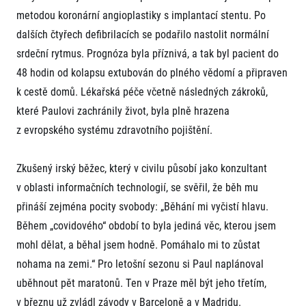
metodou koronární angioplastiky s implantací stentu. Po
dalších čtyřech defibrilacích se podařilo nastolit normální
srdeční rytmus. Prognóza byla příznivá, a tak byl pacient do
48 hodin od kolapsu extubován do plného vědomí a připraven
k cestě domů. Lékařská péče včetně následných zákroků,
které Paulovi zachránily život, byla plně hrazena
Informace o webu
z evropského systému zdravotního pojištění.
Všeobecné smluvní podmínky
Informace o cookies
Zkušený irský běžec, který v civilu působí jako konzultant
Podmínky GDPR
v oblasti informačních technologií, se svěřil, že běh mu
přináší zejména pocity svobody: „Běhání mi vyčistí hlavu.
Během „covidového“ období to byla jediná věc, kterou jsem
mohl dělat, a běhal jsem hodně. Pomáhalo mi to zůstat
nohama na zemi.“ Pro letošní sezonu si Paul naplánoval
uběhnout pět maratonů. Ten v Praze měl být jeho třetím,
© 2026 RunCzech s.r.o.
v březnu už zvládl závody v Barceloně a v Madridu.