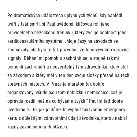
Po dramatických událostech uplynulých týdnů, kdy nahlédl
tváří v tvář smrti, si Paul uvědomil klíčovou roli jeho
pravidelného běžeckého tréninku, který zvšuje odolnost jeho
kardiovaskulárního systému. „Moje časy na závodech se
zhoršovaly, ale bylo to tak pozvolné, že to nevyvolalo varovné
signály. Běhání mi pomohlo zachránit se, a stejně tak mi
pomohli záchranáři a neuvěřitelný tým zdravotníků, který stál
za závodem a který měl v ten den svoje složky přesně na těch
správných místech. V Praze je maraton tak dobře
organizovaný, všude jsou tam nablízku i nemocnice, což je
opravdu rozdíl, než na co býváme zvyklí.“ Paul si teď dobře
uvědomuje i to, jak je důležité vyplnit takzvanou emergency
kartu s důležitými zdravotními údaji závodníka, kterou nabízí
každý závod seriálu RunCzech.