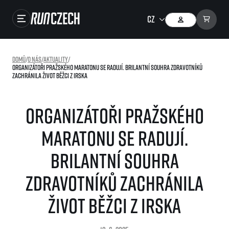
Závody
Domů
/
O nás
/
Aktuality
/
Organizátoři pražského maratonu se radují. Brilantní souhra zdravotníků
Výsledky
zachránila život běžci z Irska
Foto & Video
Organizátoři pražského
RunCzech Store
maratonu se radují.
Running Mall
Brilantní souhra
Běžecké série
zdravotníků zachránila
Běžecká liga
O běžecké lize
život běžci z Irska
SuperHalfs
Jak to funguje
projekt SuperHalfs
Výsledky běžecké ligy
EuroHeroes
SuperHalfs FAQ