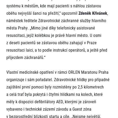
systému k městům, kde mají pacienti s náhlou zástavou
oběhu nejvyšší šanci na přežití,“ upozornil
Zdeněk Křivánek
,
náměstek ředitele Zdravotnické záchranné služby hlavního
města Prahy. „Mimo jiné díky telefonicky asistované
resuscitaci, jejíž kolébkou je právě hlavní město. U osmi
z deseti pacientů se zástavou oběhu zahajují v Praze
resuscitaci laici, a to podle instrukcí operátorů, a ještě před
příjezdem záchranářů.“
Vlastní medicínské opatření v rámci ORLEN Maratonu Praha
organizuje i sám pořadatel. Zdravotnické hlídky pro případné
zajištění první pomoci byly rozmístěny po 2,5 kilometrech
a celá trať byla pokrytá i čtyřmi hlídkami na kolech, které
měly k dispozici defibrilátory AED, kterými je zároveň
vybaveno i technické zázemí závodu a Guest zóna
v bezprostřední blízkosti startu a cíle. „Nejsme největší,