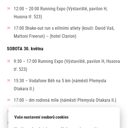
12:00 – 20:00 Running Expo (Výstaviště, pavilon H,
Husova tř. 523)
17:00 Shake-out run s elitními atlety (kouči: David Vaš,
Mattoni Freerun) – (hotel Clarion)
SOBOTA 30. května
9:30 – 17:00 Running Expo (Výstaviště, pavilon H, Husova
tř. 523)
15:30 – Vodafone Běh na 5 km (náměstí Přemysla
Otakara II.)
17:00 – dm rodinná míle (náměstí Přemysla Otakara II.)
17:45 – dm bambini run (náměstí Přemysla Otakara II.)
Vaše nastavení souborů cookies
19:00 – Mattoni 1/2Maraton České Budějovice (náměstí