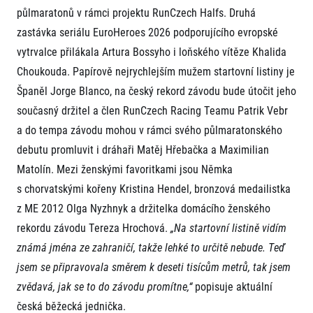
FAQ (Často kladené dotazy)
Naši partneři
Pro média
půlmaratonů v rámci projektu RunCzech Halfs. Druhá
Oznámení fúze
Historie
Aktuality
zastávka seriálu EuroHeroes 2026 podporujícího evropské
Dobrovolníci
RunCzech
Akreditace a vše k závodům
vytrvalce přilákala Artura Bossyho i loňského vítěze Khalida
Dárkové poukazy
Kariéra
Tiskové zprávy
Šablony k dárkovému poukazu ke stažení
Choukouda. Papírově nejrychlejším mužem startovní listiny je
All Runners Are Beautiful
Running Mall
Poznámky pro editory
Španěl Jorge Blanco, na český rekord závodu bude útočit jeho
RunCzech Racing
Magazíny
Vítejte v Running Mall
Ekofilozofie
současný držitel a člen RunCzech Racing Teamu Patrik Vebr
Kalendář
a do tempa závodu mohou v rámci svého půlmaratonského
Mobilní aplikace RunCzech
Individuální trénink
debutu promluvit i dráhaři Matěj Hřebačka a Maximilian
Skupinové tréninky
Matolín. Mezi ženskými favoritkami jsou Němka
Stáhněte si mobilní aplikaci RunCzech.
Firemní tréninky
s chorvatskými kořeny Kristina Hendel, bronzová medailistka
Masáže
z ME 2012 Olga Nyzhnyk a držitelka domácího ženského
rekordu závodu Tereza Hrochová.
„Na startovní listině vidím
známá jména ze zahraničí, takže lehké to určitě nebude. Teď
jsem se připravovala směrem k deseti tisícům metrů, tak jsem
zvědavá, jak se to do závodu promítne,“
popisuje aktuální
Titulární partneři
česká běžecká jednička.