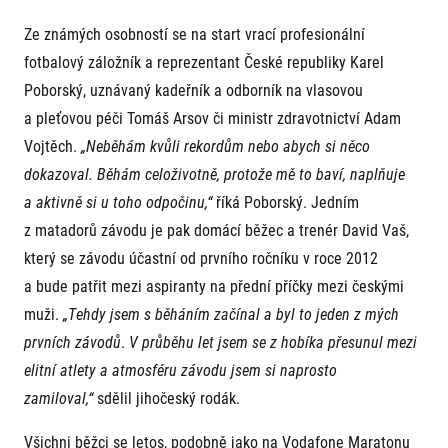
Ze známých osobností se na start vrací profesionální
fotbalový záložník a reprezentant České republiky Karel
Poborský, uznávaný kadeřník a odborník na vlasovou
a pleťovou péči Tomáš Arsov či ministr zdravotnictví Adam
Vojtěch.
„Neběhám kvůli rekordům nebo abych si něco
dokazoval. Běhám celoživotně, protože mě to baví, naplňuje
Informace o webu
a
aktivně si u toho odpočinu,“
říká Poborský. Jedním
Všeobecné smluvní podmínky
z matadorů závodu je pak domácí běžec a trenér David Vaš,
Informace o cookies
který se závodu účastní od prvního ročníku v roce 2012
Podmínky GDPR
a bude patřit mezi aspiranty na přední příčky mezi českými
muži.
„Tehdy jsem s běháním začínal a byl to jeden z mých
prvních závodů
.
V průběhu let jsem se z hobíka přesunul mezi
elitní atlety a atmosféru závodu jsem si naprosto
zamiloval,“
sdělil jihočeský rodák.
© 2026 RunCzech s.r.o.
Všichni běžci se letos, podobně jako na Vodafone Maratonu