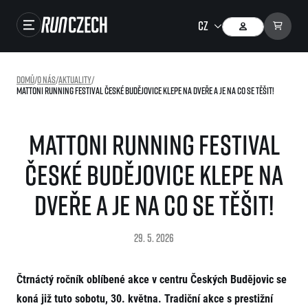
Závody
Domů
/
O nás
/
Aktuality
/
Mattoni Running Festival České Budějovice klepe na dveře a je na co se těšit!
Výsledky
Foto & Video
Mattoni Running Festival
RunCzech Store
České Budějovice klepe na
Running Mall
dveře a je na co se těšit!
Běžecké série
29. 5. 2026
Běžecká liga
O běžecké lize
SuperHalfs
Čtrnáctý ročník oblíbené akce v centru Českých Budějovic se
Jak to funguje
projekt SuperHalfs
Výsledky běžecké ligy
EuroHeroes
koná již tuto sobotu, 30. května. Tradiční akce s prestižní
SuperHalfs FAQ