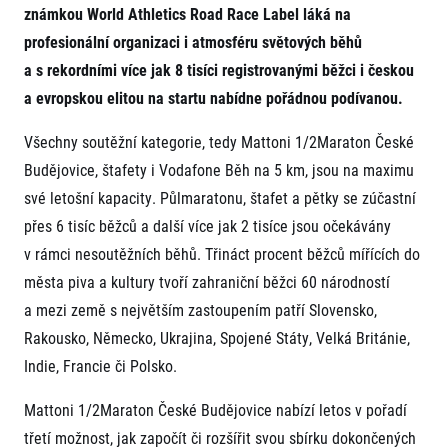
známkou World Athletics Road Race Label láká na
Projekt EuroHeroes
Napoli Running
Seznam závodů
profesionální organizaci i atmosféru světových běhů
O Napoli Running
EuroHeroes Challenge 2026
RunCzech Halfs
a s rekordními více jak 8 tisíci registrovanými běžci i českou
EuroHeroes Challenge 2025
a evropskou elitou na startu nabídne pořádnou podívanou.
Projekt RunCzech Halfs
EuroHeroes Challenge 2024
Pro běžce
EuroHeroes Challenge 2023
Všechny soutěžní kategorie, tedy Mattoni 1/2Maraton České
Pro závodníky
EuroHeroes Challenge 2019
Budějovice, štafety i Vodafone Běh na 5 km, jsou na maximu
Systém bodování
Pravidla a všeobecné informace
své letošní kapacity. Půlmaratonu, štafet a pětky se zúčastní
Inspirace
Vše k pojištění
přes 6 tisíc běžců a další více jak 2 tisíce jsou očekávány
Příběhy běžců
Přeregistrace na jiného závodníka
Komunity
v rámci nesoutěžních běhů. Třináct procent běžců mířících do
RunCzech Story
Pověření k vyzvednutí čísla
Prvoběžci
města piva a kultury tvoří zahraniční běžci 60 národností
AIMS Race Calendar
Charita
Reklamace výsledků
RunCzech Kings & Queens
a mezi země s největším zastoupením patří Slovensko,
Vaše Fotografie
Seznam neziskových organizací
RunCzech Stars
Rakousko, Německo, Ukrajina, Spojené Státy, Velká Británie,
Běžím pro stromy
Užitečné
dm rodinná míle
Indie, Francie či Polsko.
Český maratonský klub
O nás
RunCzech Pacers
Mattoni 1/2Maraton České Budějovice nabízí letos v pořadí
Kontakt
Pro veřejnost
Running Doctors
Náš tým
třetí možnost, jak započít či rozšířit svou sbírku dokončených
Středoškoláci