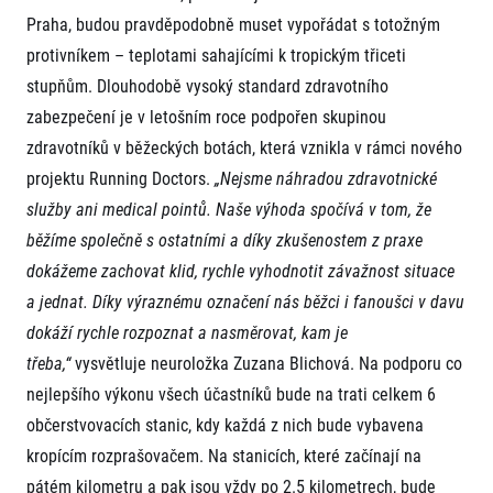
Praha, budou pravděpodobně muset vypořádat s totožným
protivníkem – teplotami sahajícími k tropickým třiceti
stupňům. Dlouhodobě vysoký standard zdravotního
zabezpečení je v letošním roce podpořen skupinou
zdravotníků v běžeckých botách, která vznikla v rámci nového
projektu Running Doctors.
„Nejsme náhradou zdravotnické
služby ani medical pointů. Naše výhoda spočívá v tom, že
běžíme společně s ostatními a díky zkušenostem z praxe
dokážeme zachovat klid, rychle vyhodnotit závažnost situace
a jednat. Díky výraznému označení nás běžci i fanoušci v davu
dokáží rychle rozpoznat a nasměrovat, kam je
třeba,“
vysvětluje neuroložka Zuzana Blichová. Na podporu co
nejlepšího výkonu všech účastníků bude na trati celkem 6
občerstvovacích stanic, kdy každá z nich bude vybavena
kropícím rozprašovačem. Na stanicích, které začínají na
pátém kilometru a pak jsou vždy po 2.5 kilometrech, bude