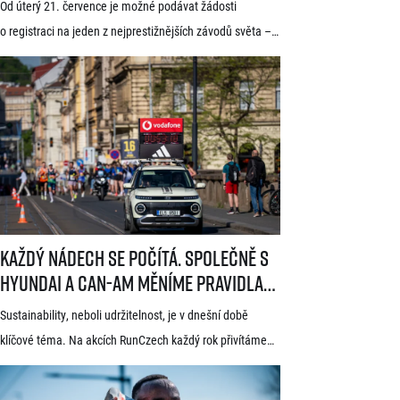
Od úterý 21. července je možné podávat žádosti
startuje 21. července
o registraci na jeden z nejprestižnějších závodů světa –
Generali 1/2Maraton Praha. Do povědomí běžců se
dostal nejen trasou vedoucí srdcem historické Prahy, ale
i tradicí a naprosto jedinečnou atmosférou. Pyšní se
známkou kvality World Athletics Elite Label, spadá do
seriálu evropských půlmaratonů zvaného SuperHalfs
a jedná se o nejžádanější z pěti závodů RunCzech Halfs.
[…]
Každý nádech se počítá. Společně s Hyundai a Can-Am měníme pravid
Každý nádech se počítá. Společně s
Hyundai a Can-Am měníme pravidla
hry
Sustainability, neboli udržitelnost, je v dnešní době
klíčové téma. Na akcích RunCzech každý rok přivítáme
statisíce osob, které motivujeme k pohybu a zdravému
životnímu stylu. S každou masovou akcí se však pojí také