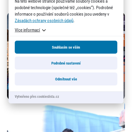
Na této webové stránce používáme soubory cookies a
Přemysla Otakara II.)
podobné technologie (společně též „cookies“). Podrobné
informace o používání souborů cookies jsou uvedeny v
Zásadách ochrany osobních údajů
.
Více informací
Souhlasím se vším
Podrobné nastavení
Odmítnout vše
Vytvořeno přes cookieslista.cz