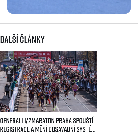
Další články
Generali 1/2Maraton Praha spouští registrace a mění dosavadní systé
Generali 1/2Maraton Praha spouští
registrace a mění dosavadní systém!
Třítýdenní lhůta na podání žádosti