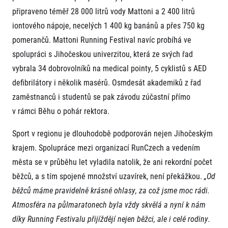
připraveno téměř 28 000 litrů vody Mattoni a 2 400 litrů
iontového nápoje, necelých 1 400 kg banánů a přes 750 kg
pomerančů. Mattoni Running Festival navíc probíhá ve
spolupráci s Jihočeskou univerzitou, která ze svých řad
vybrala 34 dobrovolníků na medical pointy, 5 cyklistů s AED
defibrilátory i několik masérů. Osmdesát akademiků z řad
zaměstnanců i studentů se pak závodu zúčastní přímo
v rámci Běhu o pohár rektora.
Sport v regionu je dlouhodobě podporován nejen Jihočeským
krajem. Spolupráce mezi organizací RunCzech a vedením
města se v průběhu let vyladila natolik, že ani rekordní počet
běžců, a s tím spojené množství uzavírek, není překážkou.
„Od
běžců máme pravidelně krásné ohlasy, za což jsme moc rádi.
Atmosféra na půlmaratonech byla vždy skvělá a nyní k nám
díky Running Festivalu přijíždějí nejen běžci, ale i celé rodiny.