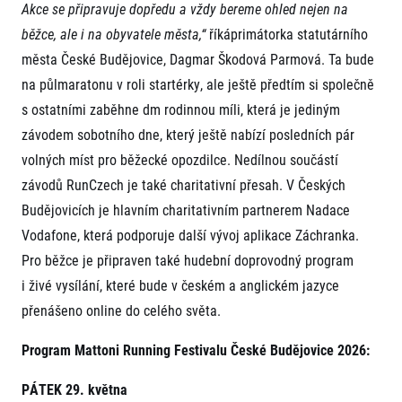
Akce se připravuje dopředu a vždy bereme ohled nejen na
běžce, ale i na obyvatele města,“
říkáprimátorka statutárního
města České Budějovice, Dagmar Škodová Parmová. Ta bude
na půlmaratonu v roli startérky, ale ještě předtím si společně
s ostatními zaběhne dm rodinnou míli, která je jediným
závodem sobotního dne, který ještě nabízí posledních pár
volných míst pro běžecké opozdilce. Nedílnou součástí
závodů RunCzech je také charitativní přesah. V Českých
Budějovicích je hlavním charitativním partnerem Nadace
Vodafone, která podporuje další vývoj aplikace Záchranka.
Pro běžce je připraven také hudební doprovodný program
i živé vysílání, které bude v českém a anglickém jazyce
přenášeno online do celého světa.
Program Mattoni Running Festivalu České Budějovice 2026:
PÁTEK 29. května