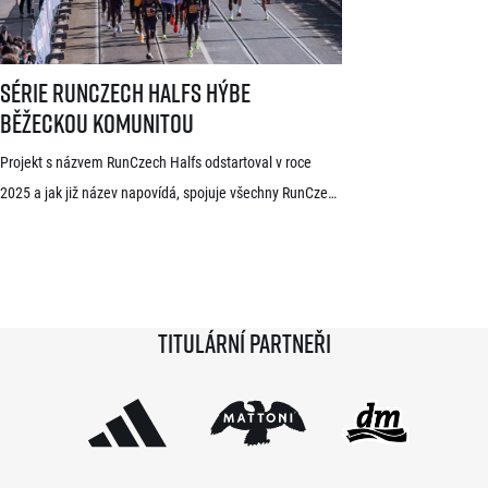
Série RunCzech Halfs hýbe běžeckou komunitou
Série RunCzech Halfs hýbe
běžeckou komunitou
Projekt s názvem RunCzech Halfs odstartoval v roce
2025 a jak již název napovídá, spojuje všechny RunCzech
půlmaratony v České republice do jedné série. Běžci,
kterým se ji během 36 měsíců podaří absolvovat celou,
získají krásnou medaili a stanou se součástí speciální
síně slávy. Přestože projekt odstartoval teprve minulou
Titulární partneři
sezónu a od startu tak uběhlo teprve 18 měsíců,
podmínky již stihlo […]