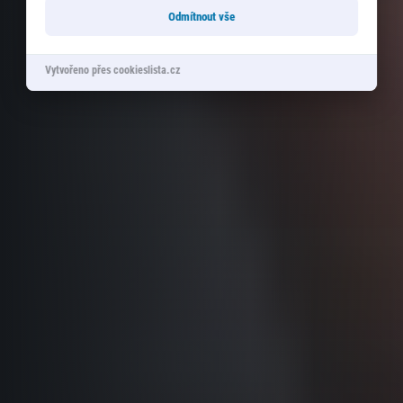
Odmítnout vše
Vytvořeno přes cookieslista.cz