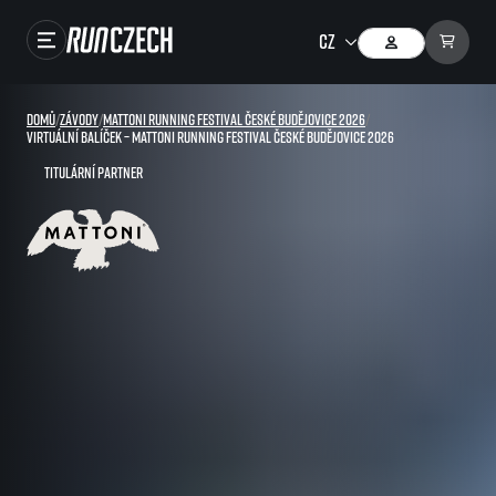
Závody
Domů
/
Závody
/
Mattoni Running Festival České Budějovice 2026
/
Virtuální balíček – Mattoni Running Festival České Budějovice 2026
Výsledky
Titulární partner
Foto & Video
RunCzech Store
Running Mall
Běžecké série
Běžecká liga
O běžecké lize
SuperHalfs
Jak to funguje
projekt SuperHalfs
Výsledky běžecké ligy
EuroHeroes
SuperHalfs FAQ