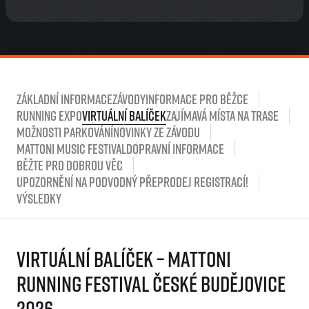
Základní informace
Závody
Informace pro běžce
Running Expo
Virtuální balíček
Zajímavá místa na trase
Možnosti parkování
Novinky ze závodu
Mattoni Music Festival
Dopravní informace
Běžte pro dobrou věc
Upozornění na podvodný přeprodej registrací!
Výsledky
Virtuální balíček – Mattoni
Running Festival České Budějovice
2026