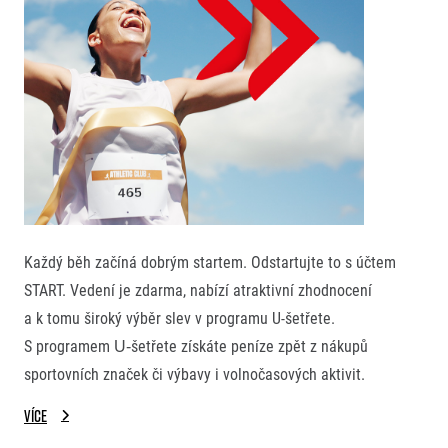
Každý běh začíná dobrým startem. Odstartujte to s účtem
START. Vedení je zdarma, nabízí atraktivní zhodnocení
a k tomu široký výběr slev v programu U-šetřete.
S programem U‑šetřete získáte peníze zpět z nákupů
sportovních značek či výbavy i volnočasových aktivit.
Více