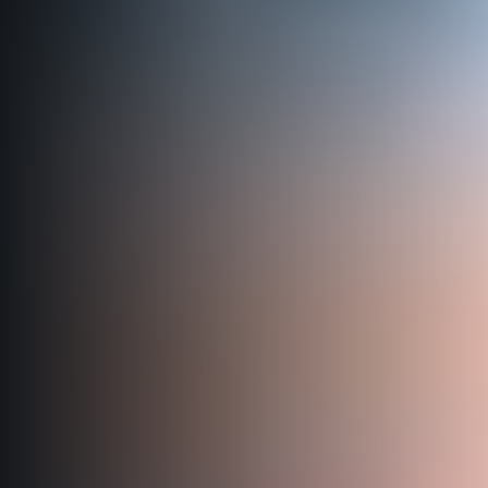
Informace o webu
Všeobecné smluvní podmínky
Informace o cookies
Podmínky GDPR
© 2026 RunCzech s.r.o.