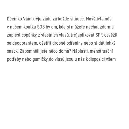
Déemko Vám kryje záda za každé situace. Navštivte nás
v našem koutku SOS by dm, kde si můžete nechat zdarma
zaplést copánky z vlastních vlasů, (re)aplikovat SPF, osvěžit
se deodorantem, ošetřit drobné odřeniny nebo si dát lehký
snack. Zapomněli jste něco doma? Náplasti, menstruační
potřeby nebo gumičky do vlasů jsou u nás k dispozici všem
běžcům. Nezapomněli jsme ani na rodiče s dětmi, ty nejmenší
u nás v klidu přebalíte i nakojíte, větší si mohou vyzkoušet
správné čištění zoubků a odnést malou odměnu.
Těšíme se na Vás v našem koutku.
Webové stránky