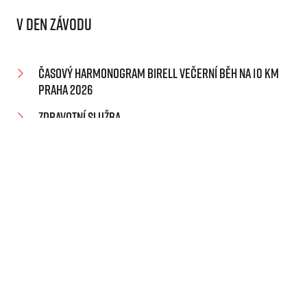
V den závodu
Časový harmonogram Birell Večerní běh na 10 km
Praha 2026
Zdravotní služba
Jak se dostat do technického zázemí a na start?
Technické zázemí – servis pro závodníky
Úschovna
Toalety
Startovací koridor
Vodiči