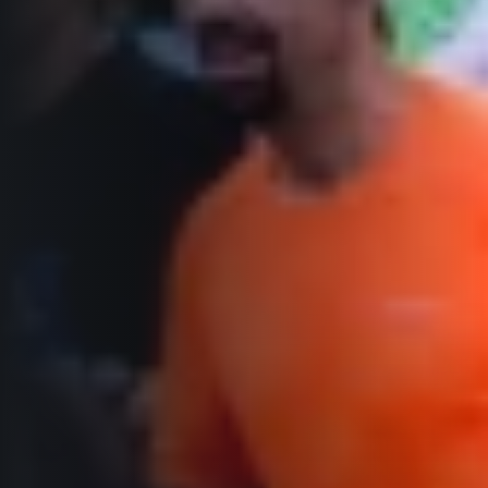
Informace o webu
Všeobecné smluvní podmínky
Informace o cookies
Podmínky GDPR
© 2026 RunCzech s.r.o.