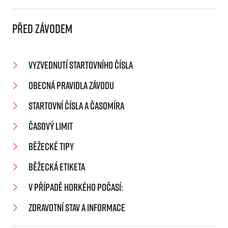
Před závodem
Vyzvednutí startovního čísla
Obecná pravidla závodu
Startovní čísla a časomíra
Časový limit
Běžecké tipy
Běžecká etiketa
V případě horkého počasí:
Zdravotní stav a informace