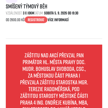
Smíšený týmový běh
Vzdálenost:
3 x 10km
Datum:
Sobota 5. 9. 2026 Od 19:30
Od 2800.00 kč
Registrovat
Více informací
ZÁŠTITU NAD AKCÍ PŘEVZAL PAN
PRIMÁTOR Hl. MĚSTA PRAHY doc.
MUDr. Bohuslav Svoboda, CSc.,
Za městskou část Praha 1
převzala záštitu starostka Mgr.
Terezie Radoměřská, pod
záštitou starosty městské části
Praha 4 Ing. Ondřeje Kubína, MBA,