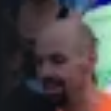
Informace o webu
Všeobecné smluvní podmínky
Informace o cookies
Podmínky GDPR
© 2026 RunCzech s.r.o.