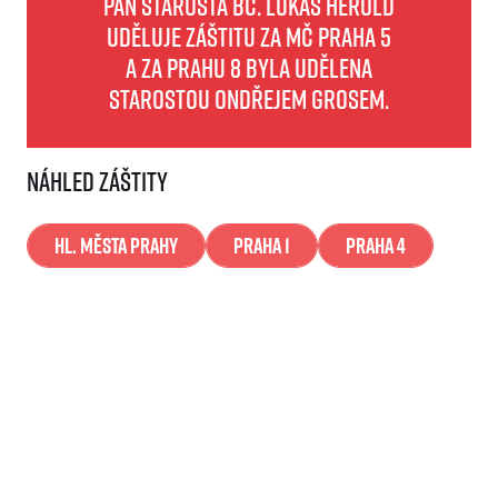
pan starosta Bc. Lukáš Herold
uděluje záštitu za MČ Praha 5
a za Prahu 8 byla udělena
starostou Ondřejem Grosem.
Náhled záštity
Hl. města Prahy
Praha 1
Praha 4
Praha 5
Praha 8
Zajímavá čísla & info
Ročník
Běžců