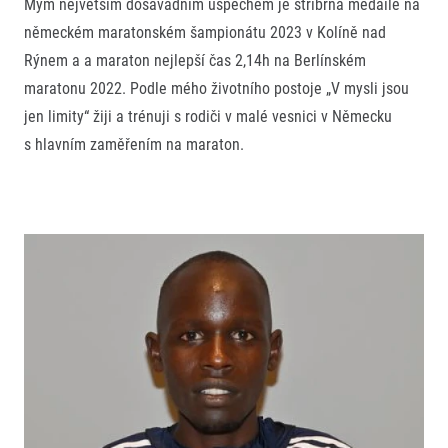
Mým největším dosavadním úspěchem je stříbrná medaile na
německém maratonském šampionátu 2023 v Kolíně nad
Rýnem a a maraton nejlepší čas 2,14h na Berlínském
maratonu 2022. Podle mého životního postoje „V mysli jsou
jen limity“ žiji a trénuji s rodiči v malé vesnici v Německu
s hlavním zaměřením na maraton.