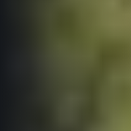
Informace o webu
Všeobecné smluvní podmínky
Informace o cookies
Podmínky GDPR
© 2026 RunCzech s.r.o.