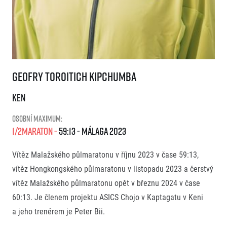
Geofry Toroitich Kipchumba
Geofry Toroitich Kipchumba
KEN
Osobní maximum:
1/2Maraton
59:13
Málaga
2023
Vítěz Malažského půlmaratonu v říjnu 2023 v čase 59:13,
vítěz Hongkongského půlmaratonu v listopadu 2023 a čerstvý
vítěz Malažského půlmaratonu opět v březnu 2024 v čase
60:13. Je členem projektu ASICS Chojo v Kaptagatu v Keni
a jeho trenérem je Peter Bii.