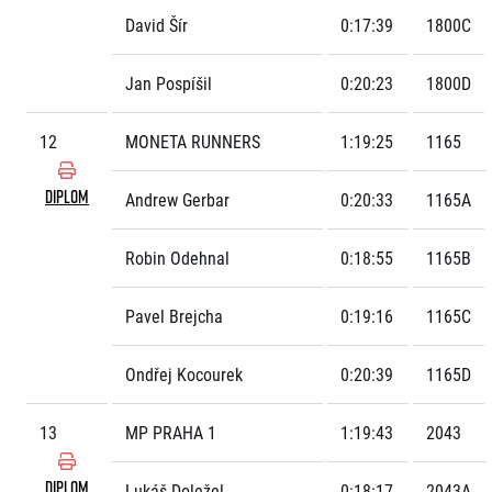
David Šír
0:17:39
1800C
Jan Pospíšil
0:20:23
1800D
12
MONETA RUNNERS
1:19:25
1165
DIPLOM
Andrew Gerbar
0:20:33
1165A
Robin Odehnal
0:18:55
1165B
Pavel Brejcha
0:19:16
1165C
Ondřej Kocourek
0:20:39
1165D
13
MP PRAHA 1
1:19:43
2043
DIPLOM
Lukáš Doležel
0:18:17
2043A