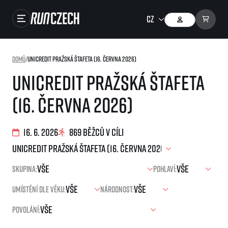
Závody
Domů
/
UniCredit Pražská štafeta (16. června 2026)
Výsledky
UniCredit Pražská štafeta
Foto & Video
(16. června 2026)
RunCzech Store
Running Mall
16. 6. 2026
869 běžců v cíli
Běžecké série
Skupina:
Pohlaví:
Běžecká liga
Umístění dle věku:
Národnost:
O běžecké lize
SuperHalfs
Jak to funguje
Povolání:
projekt SuperHalfs
Výsledky běžecké ligy
EuroHeroes
SuperHalfs FAQ