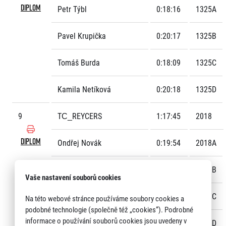
DIPLOM
Petr Týbl
0:18:16
1325A
Pavel Krupička
0:20:17
1325B
Tomáš Burda
0:18:09
1325C
Kamila Netíková
0:20:18
1325D
9
TC_REYCERS
1:17:45
2018
DIPLOM
Ondřej Novák
0:19:54
2018A
Matěj Černík
0:18:51
2018B
Vaše nastavení souborů cookies
Viktor Tyukos
0:19:14
2018C
Na této webové stránce používáme soubory cookies a
podobné technologie (společně též „cookies“). Podrobné
informace o používání souborů cookies jsou uvedeny v
Zdeněk Horník
0:19:44
2018D