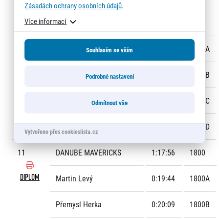
Zásadách ochrany osobních údajů
.
Více informací
10
PACINGWITHCONFIDENCE
1:17:53
1924
DIPLOM
Petr Ložek
0:20:32
1924A
Souhlasím se vším
Jaroslav Pavlas
0:19:51
1924B
Podrobné nastavení
Jana Neuhauserová
0:21:07
1924C
Odmítnout vše
Roberto Ortega Skocovky
0:16:22
1924D
Vytvořeno přes cookieslista.cz
11
DANUBE MAVERICKS
1:17:56
1800
DIPLOM
Martin Levý
0:19:44
1800A
Přemysl Herka
0:20:09
1800B