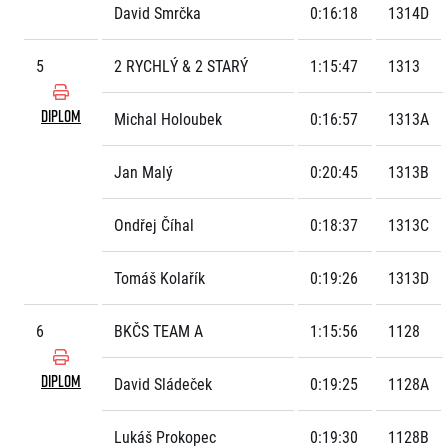
David Smrčka
0:16:18
1314D
5
2 RYCHLÝ & 2 STARÝ
1:15:47
1313
DIPLOM
Michal Holoubek
0:16:57
1313A
Jan Malý
0:20:45
1313B
Ondřej Číhal
0:18:37
1313C
Tomáš Kolařík
0:19:26
1313D
6
BKČS TEAM A
1:15:56
1128
DIPLOM
David Sládeček
0:19:25
1128A
Lukáš Prokopec
0:19:30
1128B