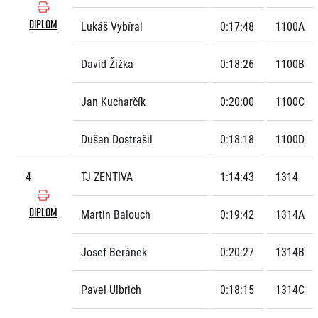
DIPLOM
Lukáš Vybíral
0:17:48
1100A
David Žižka
0:18:26
1100B
Jan Kucharčík
0:20:00
1100C
Informace o webu
Dušan Dostrašil
0:18:18
1100D
Všeobecné smluvní podmínky
Informace o cookies
4
TJ ZENTIVA
1:14:43
1314
Podmínky GDPR
DIPLOM
Martin Balouch
0:19:42
1314A
Josef Beránek
0:20:27
1314B
Pavel Ulbrich
0:18:15
1314C
© 2026 RunCzech s.r.o.