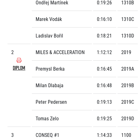
FAQ (Často kladené dotazy)
Ondřej Martínek
0:19:26
1310B
Naši partneři
Pro média
Oznámení fúze
Historie
Aktuality
Dobrovolníci
RunCzech
Marek Vodák
0:16:10
1310C
Akreditace a vše k závodům
Dárkové poukazy
Kariéra
Tiskové zprávy
Šablony k dárkovému poukazu ke stažení
All Runners Are Beautiful
Running Mall
Ladislav Bořil
0:18:21
1310D
Poznámky pro editory
RunCzech Racing
Magazíny
Vítejte v Running Mall
Ekofilozofie
2
MILES & ACCELERATION
1:12:12
2019
Kalendář
Mobilní aplikace RunCzech
Individuální trénink
DIPLOM
Premysl Berka
0:16:45
2019A
Skupinové tréninky
Stáhněte si mobilní aplikaci RunCzech.
Firemní tréninky
Milan Dlabaja
0:16:48
2019B
Masáže
Peter Pedersen
0:19:13
2019C
Tomas Zelo
0:19:25
2019D
Titulární partneři
3
CONSEQ #1
1:14:33
1100