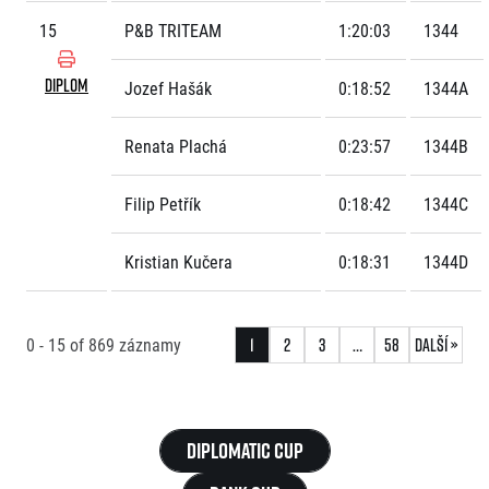
15
P&B TRITEAM
1:20:03
1344
DIPLOM
Jozef Hašák
0:18:52
1344A
Renata Plachá
0:23:57
1344B
Filip Petřík
0:18:42
1344C
Kristian Kučera
0:18:31
1344D
0 - 15
of
869
záznamy
1
2
3
…
58
Další »
Diplomatic Cup