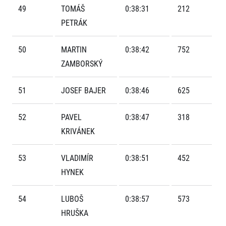
FAQ (Často kladené dotazy)
Naši partneři
Pro média
49
TOMÁŠ
0:38:31
212
Oznámení fúze
Historie
Aktuality
PETRÁK
Dobrovolníci
RunCzech
Akreditace a vše k závodům
Dárkové poukazy
Kariéra
Tiskové zprávy
50
MARTIN
0:38:42
752
Šablony k dárkovému poukazu ke stažení
All Runners Are Beautiful
Running Mall
Poznámky pro editory
ZAMBORSKÝ
RunCzech Racing
Magazíny
Vítejte v Running Mall
Ekofilozofie
51
JOSEF BAJER
0:38:46
625
Kalendář
Mobilní aplikace RunCzech
Individuální trénink
Skupinové tréninky
52
PAVEL
0:38:47
318
Stáhněte si mobilní aplikaci RunCzech.
Firemní tréninky
KRIVÁNEK
Masáže
53
VLADIMÍR
0:38:51
452
HYNEK
54
LUBOŠ
0:38:57
573
Titulární partneři
HRUŠKA