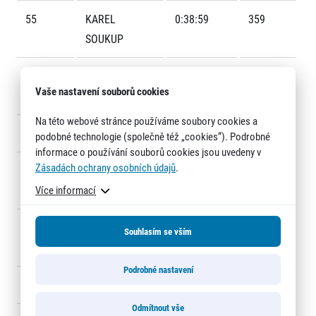
55
KAREL
0:38:59
359
SOUKUP
56
JAROSLAV
0:39:14
404
Vaše nastavení souborů cookies
NOVÝ
Na této webové stránce používáme soubory cookies a
Informace o webu
57
JOSEF NECAS
0:39:25
120
podobné technologie (společně též „cookies“). Podrobné
Všeobecné smluvní podmínky
informace o používání souborů cookies jsou uvedeny v
Informace o cookies
Zásadách ochrany osobních údajů
.
58
PATRICK
0:39:42
817
Podmínky GDPR
Více informací
CIKARA
59
DANIEL
0:39:48
630
Souhlasím se vším
HEJNYŠ
Podrobné nastavení
60
PETR PIVONKA
0:39:55
885
© 2026 RunCzech s.r.o.
Odmítnout vše