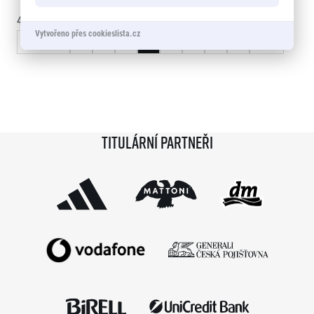
45 - 60
of
833
záznamy
Vytvořeno přes cookieslista.cz
« Předchozí
1
2
3
4
5
6
…
56
Další »
Titulární partneři