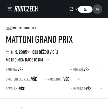
Závody
Domů
/
Mattoni Grand Prix
Výsledky
Mattoni Grand Prix
Foto & Video
11. 9. 2005
833 běžců v cíli
RunCzech Store
Running Mall
Skupina:
Pohlaví:
Běžecké série
Umístění dle věku:
Národnost:
Běžecká liga
Povolání:
Mezičas:
O běžecké lize
SuperHalfs
Jak to funguje
projekt SuperHalfs
Výsledky běžecké ligy
EuroHeroes
SuperHalfs FAQ