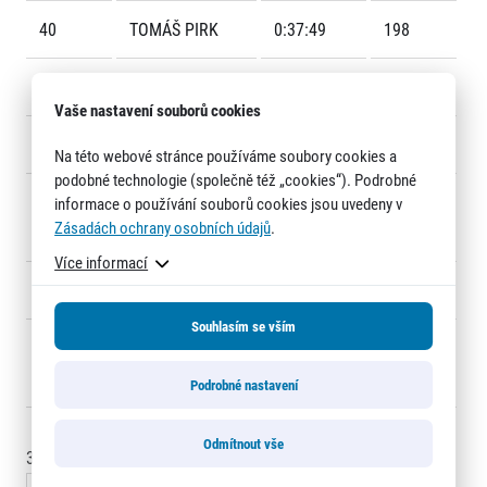
40
TOMÁŠ PIRK
0:37:49
198
41
MARCEL BERAN
0:37:59
368
Vaše nastavení souborů cookies
42
PETR VESELÝ
0:38:01
741
Na této webové stránce používáme soubory cookies a
podobné technologie (společně též „cookies“). Podrobné
43
MILOŠ
0:38:04
119
Informace o webu
informace o používání souborů cookies jsou uvedeny v
Zásadách ochrany osobních údajů
.
Všeobecné smluvní podmínky
LAMBERT
Informace o cookies
Více informací
Podmínky GDPR
44
DUŠAN BARTOŠ
0:38:04
596
Souhlasím se vším
45
JAKUB
0:38:11
628
ZELENKA
Podrobné nastavení
Odmítnout vše
30 - 45
of
833
záznamy
© 2026 RunCzech s.r.o.