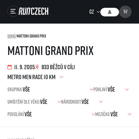
Závody
Domů
/
Mattoni Grand Prix
Výsledky
Mattoni Grand Prix
Foto & Video
11. 9. 2005
833 běžců v cíli
RunCzech Store
Running Mall
Skupina:
Pohlaví:
Běžecké série
Umístění dle věku:
Národnost:
Běžecká liga
Povolání:
Mezičas:
O běžecké lize
SuperHalfs
Jak to funguje
projekt SuperHalfs
Výsledky běžecké ligy
EuroHeroes
SuperHalfs FAQ