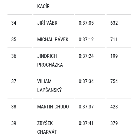
FAQ (Často kladené dotazy)
Naši partneři
Pro média
KACÍR
Oznámení fúze
Historie
Aktuality
Dobrovolníci
RunCzech
Akreditace a vše k závodům
34
JIŘÍ VÁBR
0:37:05
632
Dárkové poukazy
Kariéra
Tiskové zprávy
Šablony k dárkovému poukazu ke stažení
All Runners Are Beautiful
Running Mall
Poznámky pro editory
35
MICHAL PÁVEK
0:37:12
711
RunCzech Racing
Magazíny
Vítejte v Running Mall
Ekofilozofie
36
JINDRICH
0:37:24
199
Kalendář
Mobilní aplikace RunCzech
Individuální trénink
PROCHÁZKA
Skupinové tréninky
Stáhněte si mobilní aplikaci RunCzech.
Firemní tréninky
37
VILIAM
0:37:34
754
Masáže
LAPŠANSKÝ
38
MARTIN CHUDO
0:37:37
428
39
ZBYŠEK
0:37:41
379
Titulární partneři
CHARVÁT