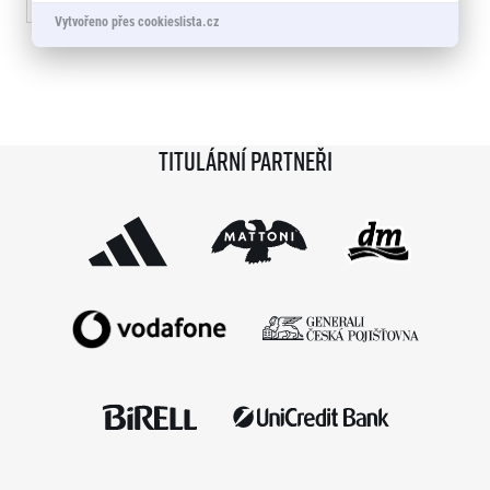
« Předchozí
1
2
3
4
5
…
56
Další »
Vytvořeno přes cookieslista.cz
Titulární partneři