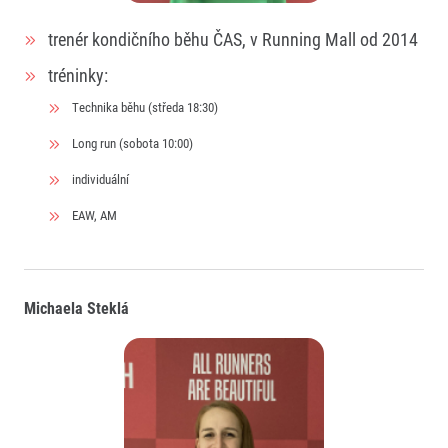
trenér kondičního běhu ČAS, v Running Mall od 2014
tréninky:
Technika běhu (středa 18:30)
Long run (sobota 10:00)
individuální
Informace o webu
Všeobecné smluvní podmínky
EAW, AM
Informace o cookies
Podmínky GDPR
Michaela Steklá
© 2026 RunCzech s.r.o.