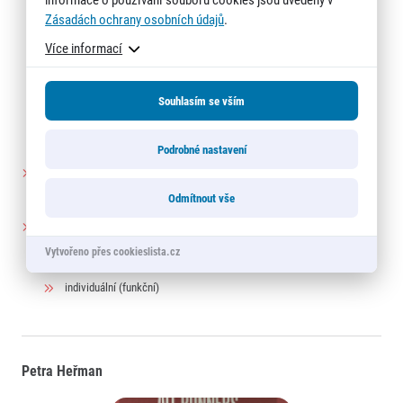
Zásadách ochrany osobních údajů
.
Více informací
Souhlasím se vším
Podrobné nastavení
fitness, flow-in a spinning instruktor, certifikovaný
výživový specialista, v Running Mall od 2016
Odmítnout vše
tréninky:
Vytvořeno přes cookieslista.cz
funkční (středa 7:00)
individuální (funkční)
Petra Heřman