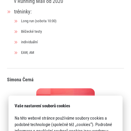
v Running Mall od 2020
tréninky:
Long run (sobota 10:00)
Běžecké testy
individuální
EAW, AM
Simona Černá
Vaše nastavení souborů cookies
Na této webové stránce používáme soubory cookies a
podobné technologie (společně též „cookies“). Podrobné
informace o používání souborů cookies jsou uvedeny v