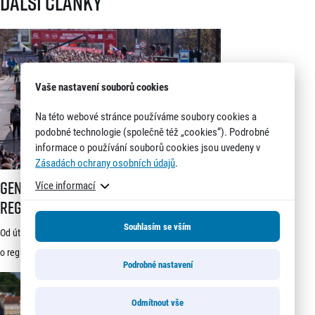
Další články
Vaše nastavení souborů cookies
Na této webové stránce používáme soubory cookies a
podobné technologie (společně též „cookies“). Podrobné
informace o používání souborů cookies jsou uvedeny v
Zásadách ochrany osobních údajů
.
Generali 1/2Maraton Praha spouští registrace a mění dosavadní systé
Generali 1/2Maraton Praha spouští
Více informací
registrace a mění dosavadní systém!
Třítýdenní lhůta na podání žádosti
Souhlasím se vším
Od úterý 21. července je možné podávat žádosti
startuje 21. července
o registraci na jeden z nejprestižnějších závodů světa –
Podrobné nastavení
Generali 1/2Maraton Praha. Do povědomí běžců se
dostal nejen trasou vedoucí srdcem historické Prahy, ale
Odmítnout vše
i tradicí a naprosto jedinečnou atmosférou. Pyšní se