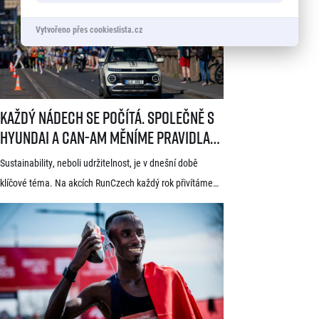
známkou kvality World Athletics Elite Label, spadá do
Vytvořeno přes cookieslista.cz
seriálu evropských půlmaratonů zvaného SuperHalfs
a jedná se o nejžádanější z pěti závodů RunCzech Halfs.
[…]
Každý nádech se počítá. Společně s Hyundai a Can-Am měníme pravid
Každý nádech se počítá. Společně s
Hyundai a Can-Am měníme pravidla
hry
Sustainability, neboli udržitelnost, je v dnešní době
klíčové téma. Na akcích RunCzech každý rok přivítáme
statisíce osob, které motivujeme k pohybu a zdravému
životnímu stylu. S každou masovou akcí se však pojí také
odpovědnost vůči životnímu prostředí a pro nás
v RunCzech jde samozřejmě o důležitou součást při
pořádání našich závodů. Společnost RunCzech se
dlouhodobě snaží vylepšovat svá opatření související