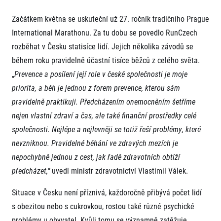
FAQ (Často kladené dotazy)
Naši partneři
Pro média
Oznámení fúze
Historie
Začátkem května se uskuteční už 27. ročník tradičního Prague
Aktuality
Dobrovolníci
RunCzech
International Marathonu. Za tu dobu se povedlo RunCzech
Akreditace a vše k závodům
Dárkové poukazy
Kariéra
Tiskové zprávy
rozběhat v Česku statisíce lidí. Jejich několika závodů se
Šablony k dárkovému poukazu ke stažení
All Runners Are Beautiful
Running Mall
Poznámky pro editory
během roku pravidelně účastní tisíce běžců z celého světa.
RunCzech Racing
Magazíny
Vítejte v Running Mall
„
Prevence a posílení její role v české společnosti je moje
Ekofilozofie
priorita, a běh je jednou z forem prevence, kterou sám
Kalendář
Mobilní aplikace RunCzech
Individuální trénink
pravidelně praktikuji. Předcházením onemocněním šetříme
Skupinové tréninky
nejen vlastní zdraví a čas, ale také finanční prostředky celé
Stáhněte si mobilní aplikaci RunCzech.
Firemní tréninky
společnosti. Nejlépe a nejlevněji se totiž řeší problémy, které
Masáže
nevzniknou. Pravidelné běhání ve zdravých mezích je
nepochybně jednou z cest, jak řadě zdravotních obtíží
předcházet,“
uvedl ministr zdravotnictví Vlastimil Válek.
Situace v Česku není příznivá, každoročně přibývá počet lidí
Titulární partneři
s obezitou nebo s cukrovkou, rostou také různé psychické
problémy u obyvatel. Kvůli tomu se významně zatěžuje