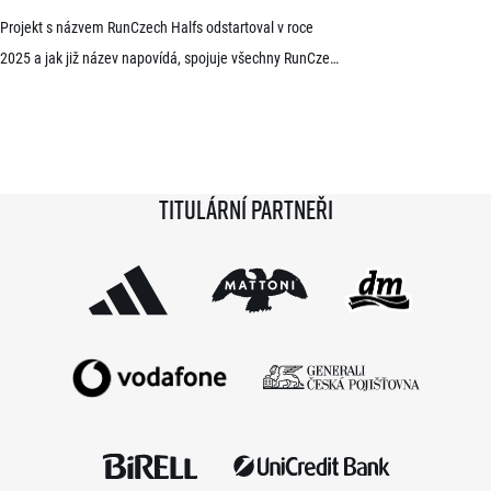
Projekt s názvem RunCzech Halfs odstartoval v roce
2025 a jak již název napovídá, spojuje všechny RunCzech
půlmaratony v České republice do jedné série. Běžci,
kterým se ji během 36 měsíců podaří absolvovat celou,
získají krásnou medaili a stanou se součástí speciální
síně slávy. Přestože projekt odstartoval teprve minulou
Titulární partneři
sezónu a od startu tak uběhlo teprve 18 měsíců,
podmínky již stihlo […]