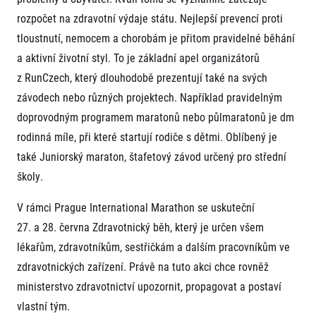
rozpočet na zdravotní výdaje státu. Nejlepší prevencí proti
tloustnutí, nemocem a chorobám je přitom pravidelné běhání
a aktivní životní styl. To je základní apel organizátorů
z RunCzech, který dlouhodobě prezentují také na svých
závodech nebo různých projektech. Například pravidelným
doprovodným programem maratonů nebo půlmaratonů je dm
Informace o webu
rodinná míle, při které startují rodiče s dětmi. Oblíbený je
Všeobecné smluvní podmínky
také Juniorský maraton, štafetový závod určený pro střední
Informace o cookies
školy.
Podmínky GDPR
V rámci Prague International Marathon se uskuteční
27. a 28. června Zdravotnický běh, který je určen všem
lékařům, zdravotníkům, sestřičkám a dalším pracovníkům ve
zdravotnických zařízení. Právě na tuto akci chce rovněž
ministerstvo zdravotnictví upozornit, propagovat a postaví
© 2026 RunCzech s.r.o.
vlastní tým.