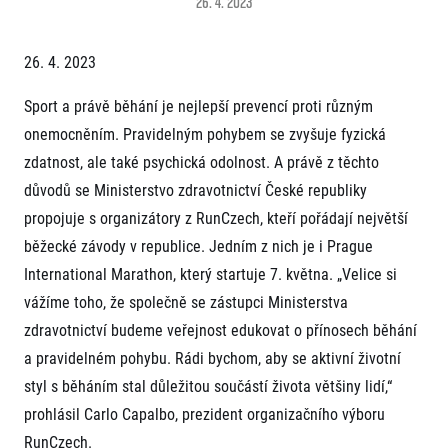
26. 4. 2023
Projekt EuroHeroes
Napoli Running
Seznam závodů
O Napoli Running
26. 4. 2023
EuroHeroes Challenge 2026
RunCzech Halfs
EuroHeroes Challenge 2025
Projekt RunCzech Halfs
Sport a právě běhání je nejlepší prevencí proti různým
EuroHeroes Challenge 2024
Pro běžce
onemocněním. Pravidelným pohybem se zvyšuje fyzická
EuroHeroes Challenge 2023
Pro závodníky
EuroHeroes Challenge 2019
zdatnost, ale také psychická odolnost. A právě z těchto
Systém bodování
důvodů se Ministerstvo zdravotnictví České republiky
Pravidla a všeobecné informace
Inspirace
Vše k pojištění
propojuje s organizátory z RunCzech, kteří pořádají největší
Příběhy běžců
Přeregistrace na jiného závodníka
Komunity
běžecké závody v republice. Jedním z nich je i Prague
RunCzech Story
Pověření k vyzvednutí čísla
International Marathon, který startuje 7. května. „Velice si
Prvoběžci
AIMS Race Calendar
Charita
Reklamace výsledků
RunCzech Kings & Queens
vážíme toho, že společně se zástupci Ministerstva
Vaše Fotografie
Seznam neziskových organizací
RunCzech Stars
zdravotnictví budeme veřejnost edukovat o přínosech běhání
Běžím pro stromy
Užitečné
dm rodinná míle
a pravidelném pohybu. Rádi bychom, aby se aktivní životní
Český maratonský klub
O nás
styl s běháním stal důležitou součástí života většiny lidí,“
RunCzech Pacers
Kontakt
prohlásil Carlo Capalbo, prezident organizačního výboru
Pro veřejnost
Running Doctors
Náš tým
RunCzech.
Středoškoláci