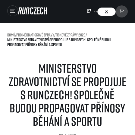
Závody
Domů
/
Pro média
/
Tiskové zprávy
/
Tiskové zprávy 2023
/
Ministerstvo zdravotnictví se propojuje s RunCzech! Společně budou
Výsledky
propagovat přínosy běhání a sportu
Foto & Video
Ministerstvo
RunCzech Store
zdravotnictví se propojuje
Running Mall
s RunCzech! Společně
Běžecké série
budou propagovat přínosy
Běžecká liga
O běžecké lize
běhání a sportu
SuperHalfs
Jak to funguje
projekt SuperHalfs
Výsledky běžecké ligy
EuroHeroes
SuperHalfs FAQ