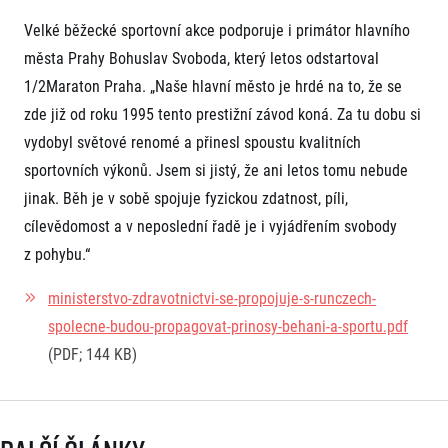
Velké běžecké sportovní akce podporuje i primátor hlavního
města Prahy Bohuslav Svoboda, který letos odstartoval
1/2Maraton Praha. „Naše hlavní město je hrdé na to, že se
zde již od roku 1995 tento prestižní závod koná. Za tu dobu si
vydobyl světové renomé a přinesl spoustu kvalitních
sportovních výkonů. Jsem si jistý, že ani letos tomu nebude
jinak. Běh je v sobě spojuje fyzickou zdatnost, píli,
cílevědomost a v neposlední řadě je i vyjádřením svobody
z pohybu.“
ministerstvo-zdravotnictvi-se-propojuje-s-runczech-
spolecne-budou-propagovat-prinosy-behani-a-sportu.pdf
(PDF; 144 KB)