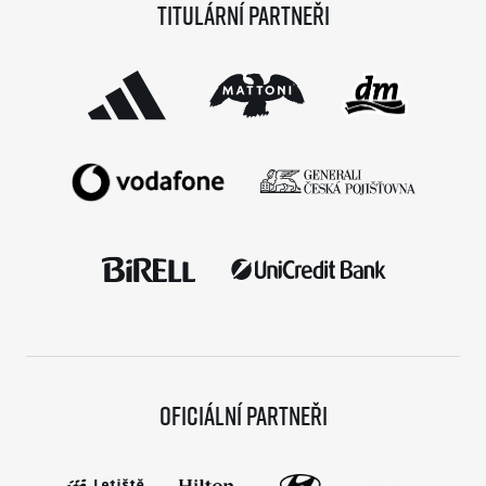
Titulární partneři
sezónu a od startu tak uběhlo teprve 18 měsíců,
podmínky již stihlo […]
Oficiální partneři