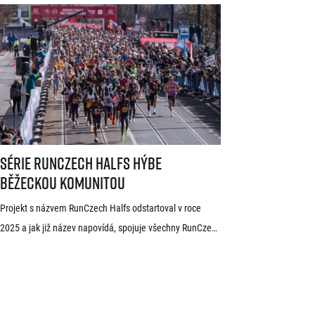
dnes zveřejnili první jména elitních závodníků pro letošní
ročník. V čele startovního pole se představí přední
světoví vytrvalci z Afriky a Jižní Ameriky, z nichž někteří
již mají s pražskými závody předchozí zkušenosti. V
mužské kategorii potvrdil start rodák z Burundi
dlouhodobě žijící ve Španělsku Rodrigue Kwizera. […]
Série RunCzech Halfs hýbe běžeckou komunitou
Série RunCzech Halfs hýbe
běžeckou komunitou
Projekt s názvem RunCzech Halfs odstartoval v roce
2025 a jak již název napovídá, spojuje všechny RunCzech
půlmaratony v České republice do jedné série. Běžci,
kterým se ji během 36 měsíců podaří absolvovat celou,
získají krásnou medaili a stanou se součástí speciální
síně slávy. Přestože projekt odstartoval teprve minulou