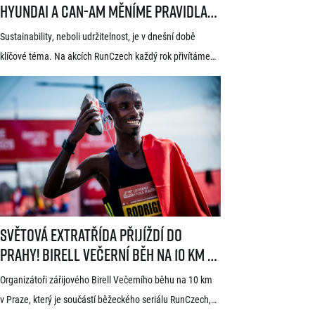
Hyundai a Can-Am měníme pravidla
hry
Sustainability, neboli udržitelnost, je v dnešní době
klíčové téma. Na akcích RunCzech každý rok přivítáme
statisíce osob, které motivujeme k pohybu a zdravému
životnímu stylu. S každou masovou akcí se však pojí také
odpovědnost vůči životnímu prostředí a pro nás
v RunCzech jde samozřejmě o důležitou součást při
pořádání našich závodů. Společnost RunCzech se
dlouhodobě snaží vylepšovat svá opatření související
s udržitelností při […]
Světová extratřída přijíždí do Prahy! Birell Večerní běh na 10 km v P
Světová extratřída přijíždí do
Prahy! Birell Večerní běh na 10 km v
Praze oznámil první jména elitních
Organizátoři zářijového Birell Večerního běhu na 10 km
běžců
v Praze, který je součástí běžeckého seriálu RunCzech,