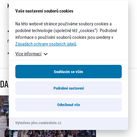
Kalendář závodů pro rok 2023
Vaše nastavení souborů cookies
Na této webové stránce používáme soubory cookies a
podobné technologie (společně též „cookies“). Podrobné
*Registrace pro štafetu nejsou ještě otevřeny. Sledujte dále
informace o používání souborů cookies jsou uvedeny v
naše webové stránky pro nové informace.
Zásadách ochrany osobních údajů
.
Více informací
*Po kliknutí na obrázek se vám zobrazí v plné velikosti.
Souhlasím se vším
Další články
Podrobné nastavení
Odmítnout vše
Vytvořeno přes cookieslista.cz