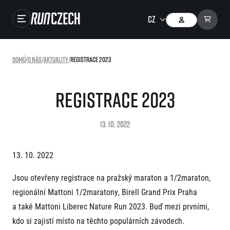
Závody
Domů
/
O nás
/
Aktuality
/
Registrace 2023
Výsledky
Foto & Video
Registrace 2023
RunCzech Store
13. 10. 2022
Running Mall
13. 10. 2022
Běžecké série
Jsou otevřeny registrace na pražský maraton a 1/2maraton,
Běžecká liga
regionální Mattoni 1/2maratony, Birell Grand Prix Praha
O běžecké lize
SuperHalfs
a také Mattoni Liberec Nature Run 2023. Buď mezi prvními,
Jak to funguje
projekt SuperHalfs
kdo si zajistí místo na těchto populárních závodech.
Výsledky běžecké ligy
EuroHeroes
SuperHalfs FAQ