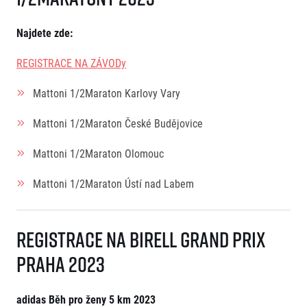
FAQ (Často kladené dotazy)
Naši partneři
Pro média
Oznámení fúze
Historie
Aktuality
Najdete zde:
Dobrovolníci
RunCzech
Akreditace a vše k závodům
Dárkové poukazy
Kariéra
REGISTRACE NA ZÁVODy
Tiskové zprávy
Šablony k dárkovému poukazu ke stažení
All Runners Are Beautiful
Running Mall
Poznámky pro editory
RunCzech Racing
Mattoni 1/2Maraton Karlovy Vary
Magazíny
Vítejte v Running Mall
Ekofilozofie
Kalendář
Mattoni 1/2Maraton České Budějovice
Mobilní aplikace RunCzech
Individuální trénink
Mattoni 1/2Maraton Olomouc
Skupinové tréninky
Stáhněte si mobilní aplikaci RunCzech.
Firemní tréninky
Mattoni 1/2Maraton Ústí nad Labem
Masáže
Registrace na Birell Grand Prix
Praha 2023
Titulární partneři
adidas Běh pro ženy 5 km 2023