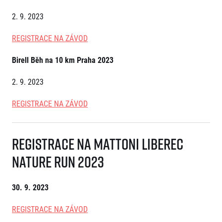
2. 9. 2023
REGISTRACE NA ZÁVOD
Birell Běh na 10 km Praha 2023
2. 9. 2023
Informace o webu
REGISTRACE NA ZÁVOD
Všeobecné smluvní podmínky
Informace o cookies
Podmínky GDPR
Registrace na Mattoni Liberec
Nature Run 2023
30. 9. 2023
REGISTRACE NA ZÁVOD
© 2026 RunCzech s.r.o.