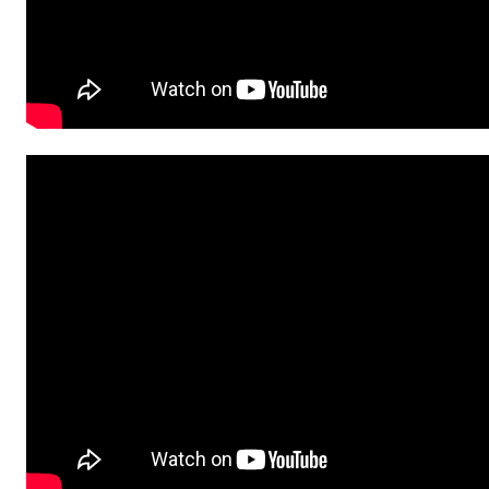
Informace o webu
Všeobecné smluvní podmínky
Informace o cookies
Podmínky GDPR
© 2026 RunCzech s.r.o.