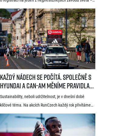
Generali 1/2Maraton Praha. Do povědomí běžců se
dostal nejen trasou vedoucí srdcem historické Prahy, ale
i tradicí a naprosto jedinečnou atmosférou. Pyšní se
známkou kvality World Athletics Elite Label, spadá do
seriálu evropských půlmaratonů zvaného SuperHalfs
a jedná se o nejžádanější z pěti závodů RunCzech Halfs.
[…]
Každý nádech se počítá. Společně s Hyundai a Can-Am měníme pravid
Každý nádech se počítá. Společně s
Hyundai a Can-Am měníme pravidla
hry
Sustainability, neboli udržitelnost, je v dnešní době
klíčové téma. Na akcích RunCzech každý rok přivítáme
statisíce osob, které motivujeme k pohybu a zdravému
životnímu stylu. S každou masovou akcí se však pojí také
odpovědnost vůči životnímu prostředí a pro nás