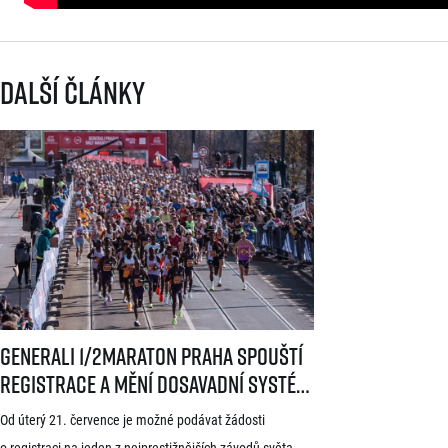
Další články
Generali 1/2Maraton Praha spouští registrace a mění dosavadní systé
Generali 1/2Maraton Praha spouští
registrace a mění dosavadní systém!
Třítýdenní lhůta na podání žádosti
Od úterý 21. července je možné podávat žádosti
startuje 21. července
o registraci na jeden z nejprestižnějších závodů světa –