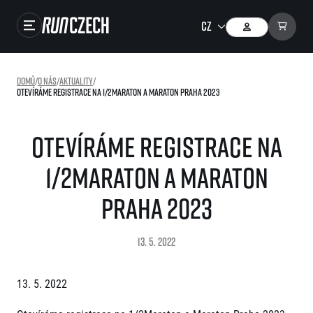
Závody
Domů
/
O nás
/
Aktuality
/
Otevíráme registrace na 1/2Maraton a Maraton Praha 2023
Výsledky
Foto & Video
Otevíráme registrace na
RunCzech Store
1/2Maraton a Maraton
Running Mall
Praha 2023
Běžecké série
13. 5. 2022
Běžecká liga
O běžecké lize
SuperHalfs
13. 5. 2022
Jak to funguje
projekt SuperHalfs
Výsledky běžecké ligy
EuroHeroes
SuperHalfs FAQ