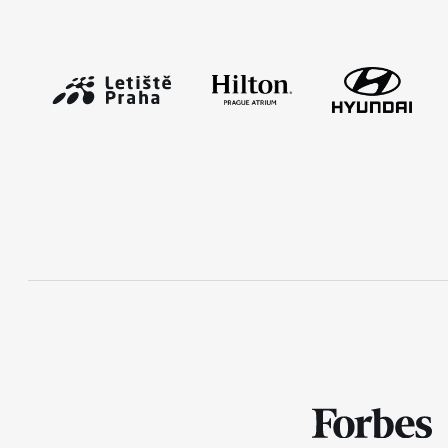
Mobilní aplikace RunCzech
Stáhněte si mobilní aplikaci RunCzech.