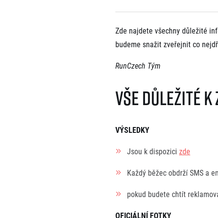
EuroHeroes Challenge
EuroHeroes Challenge
Zde najdete všechny důležité inf
EuroHeroes Challenge
budeme snažit zveřejnit co nejd
EuroHeroes Challenge
Systém bodování
RunCzech Tým
Napoli Running
O Napoli Running
Vše důležité k
RunCzech Halfs
Projekt RunCzech Half
VÝSLEDKY
Jsou k dispozici
zde
Každý běžec obdrží SMS a ema
pokud budete chtít reklamova
OFICIÁLNÍ FOTKY