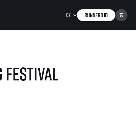
Runners ID
Running Mall
Vítejte v Running Mall
 festival
Kalendář
Individuální trénink
Skupinové tréninky
Firemní tréninky
Masáže
zu ke