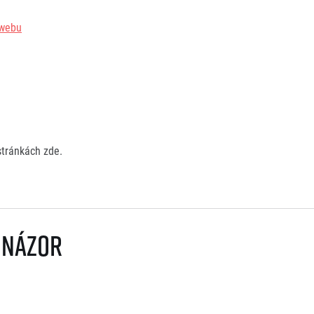
webu
stránkách zde.
 názor