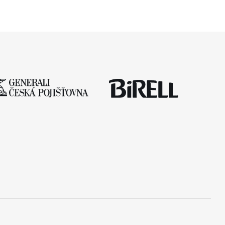
sezónu a od startu tak uběhlo teprve 18 měsíců,
. […]
podmínky již stihlo […]