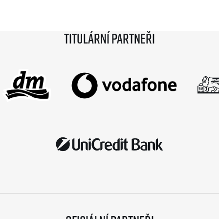
. Společnost RunCzech se
mužské kategorii potvrdil start rodák z Burundi
ovat svá opatření související
dlouhodobě žijící ve Španělsku Rodrigue Kwizera
Titulární partneři