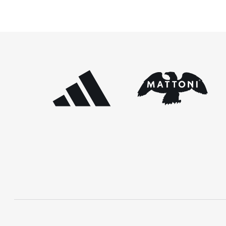
seriálu evropských půlmaratonů zvaného SuperHalfs
pořádání našich závodů
a jedná se o nejžádanější z pěti závodů RunCzech Halfs.
dlouhodobě snaží vylepš
[…]
s udržitelností při […]