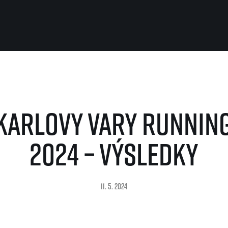
Pro běžce
Užitečné
Pro závodníky
O nás
Karlovy Vary Running
Pravidla a všeobecné informace
Kontakt
Vše k pojištění
Náš tým
Přeregistrace na jiného závodníka
Naši partneři
2024 – VÝSLEDKY
Pověření k vyzvednutí čísla
Historie
Pro veřejnost
Reklamace výsledků
Vaše Fotografie
FAQ (Často kladené dotazy)
Inspirace
Oznámení fúze
11. 5. 2024
Příběhy běžců
Dobrovolníci
RunCzech Story
Dárkové poukazy
AIMS Race Calendar
Šablony k dárkovému pouka
 2026