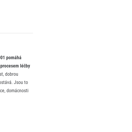
2001 pomáhá
 procesem léčby
st, dobrou
ostává. Jsou to
nce, domácnosti