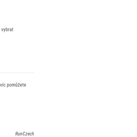
e vybrat
avíc pomůžete
RunCzech