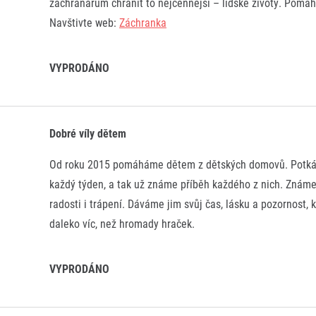
záchranářům chránit to nejcennější – lidské životy. Pomáhe
Navštivte web:
Záchranka
VYPRODÁNO
Dobré víly dětem
Od roku 2015 pomáháme dětem z dětských domovů. Potká
každý týden, a tak už známe příběh každého z nich. Známe 
radosti i trápení. Dáváme jim svůj čas, lásku a pozornost, k
daleko víc, než hromady hraček.
VYPRODÁNO