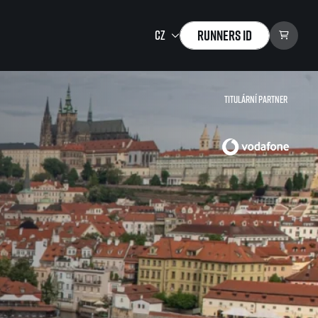
Runners ID
Titulární partner
Running Mall
Vítejte v Running Mall
Kalendář
Individuální trénink
Skupinové tréninky
Firemní tréninky
Masáže
zu ke