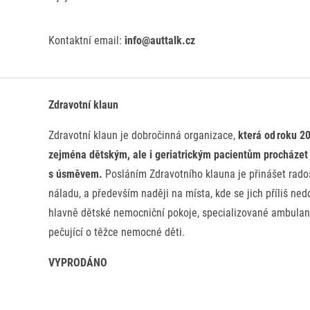
Kontaktní email:
info@auttalk.cz
Zdravotní klaun
Zdravotní klaun je dobročinná organizace,
která od roku 
zejména dětským, ale i geriatrickým pacientům procházet
s úsměvem.
Posláním Zdravotního klauna je přinášet rado
náladu, a především naději na místa, kde se jich příliš ned
hlavně dětské nemocniční pokoje, specializované ambula
pečující o těžce nemocné děti.
VYPRODÁNO