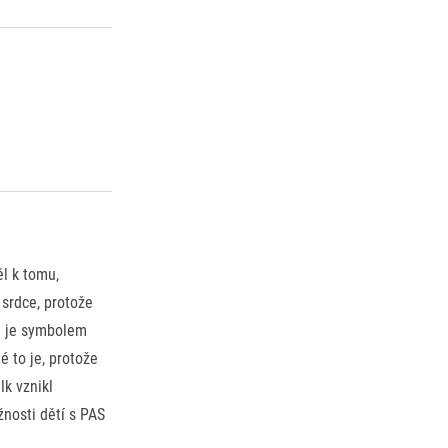
ěl k tomu,
srdce, protože
a je symbolem
é to je, protože
lk vznikl
žnosti dětí s PAS