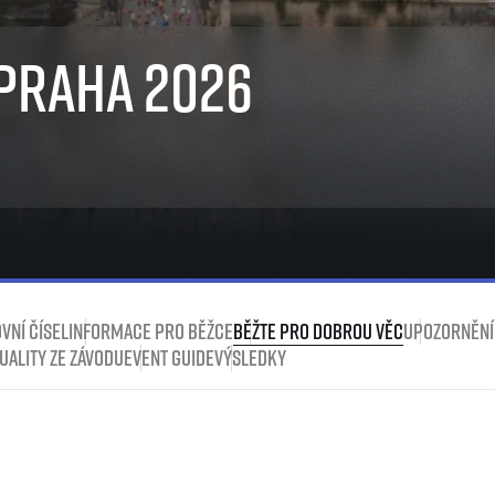
Komunity
stažení
 2025
Pro média
 2024
Prvoběžci
Praha 2026
Aktuality
 2023
RunCzech Kings & Queens
Akreditace a vše k závodům
 2019
RunCzech Stars
Tiskové zprávy
dm rodinná míle
Poznámky pro editory
Český maratonský klub
Magazíny
RunCzech Pacers
RunCzech
Running Doctors
Středoškoláci
Kariéra
s
Charita
All Runners Are Beautiful
RunCzech Racing
Seznam neziskových organizací
Ekofilozofie
Běžím pro stromy
vní čísel
Informace pro běžce
Běžte pro dobrou věc
Upozornění
uality ze závodu
Event Guide
Výsledky