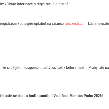
y získáte informace o registraci a o platbě.
 registrační kód půjde uplatnit na stránce
runczech.com
, kde si musít
že si užijete nezapomenutelný zážitek z běhu v centru Prahy, ale n
řihlaste se dnes a buďte součástí
Vodafone Maraton Praha 2026
!