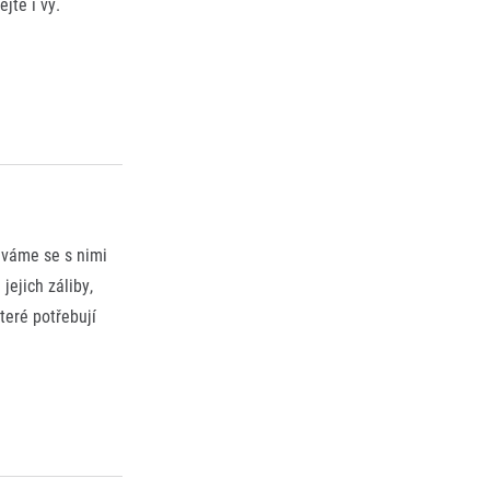
jte i vy.
váme se s nimi
jejich záliby,
teré potřebují