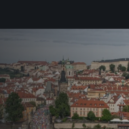
Pro běžce
Užitečné
Pro závodníky
O nás
Pravidla a všeobecné informace
Kontakt
Vše k pojištění
Náš tým
Přeregistrace na jiného závodníka
Naši partneři
Pověření k vyzvednutí čísla
Historie
Pro veřejnost
Reklamace výsledků
Vaše Fotografie
FAQ (Často kladené dotazy)
Inspirace
Oznámení fúze
Příběhy běžců
Dobrovolníci
RunCzech Story
Dárkové poukazy
AIMS Race Calendar
Šablony k dárkovému pouka
 2026