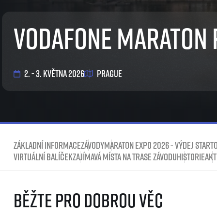
EuroHeroes Challenge
EuroHeroes Challenge
Vodafone Maraton 
EuroHeroes Challenge
EuroHeroes Challenge
Systém bodování
Napoli Running
2. - 3. května 2026
Prague
O Napoli Running
RunCzech Halfs
Projekt RunCzech Half
Základní informace
Závody
Maraton Expo 2026 - výdej starto
Virtuální balíček
Zajímavá místa na trase závodu
Historie
Akt
Běžte pro dobrou věc