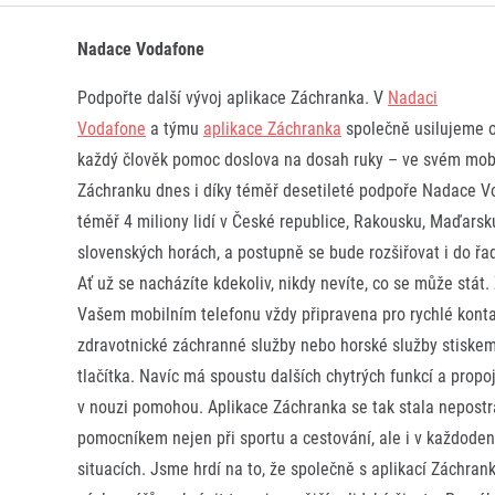
Nadace Vodafone
Podpořte další vývoj aplikace Záchranka. V
Nadaci
Vodafone
a týmu
aplikace Záchranka
společně usilujeme o
každý člověk pomoc doslova na dosah ruky – ve svém mobi
Záchranku dnes i díky téměř desetileté podpoře Nadace V
téměř 4 miliony lidí v České republice, Rakousku, Maďarsku
slovenských horách, a postupně se bude rozšiřovat i do řa
Ať už se nacházíte kdekoliv, nikdy nevíte, co se může stát.
Vašem mobilním telefonu vždy připravena pro rychlé kont
zdravotnické záchranné služby nebo horské služby stiske
tlačítka. Navíc má spoustu dalších chytrých funkcí a propo
v nouzi pomohou. Aplikace Záchranka se tak stala nepost
pomocníkem nejen při sportu a cestování, ale i v každoden
situacích. Jsme hrdí na to, že společně s aplikací Záchr