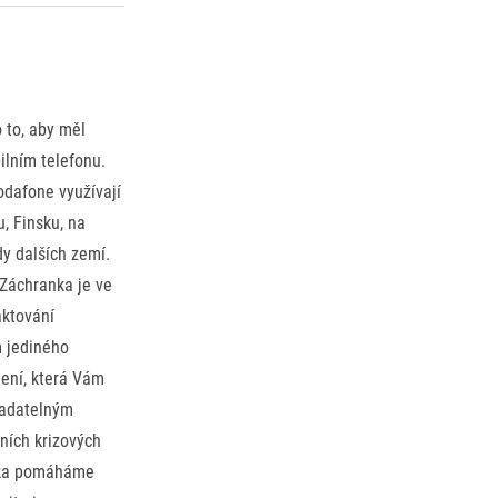
 to, aby měl
lním telefonu.
odafone využívají
, Finsku, na
dy dalších zemí.
 Záchranka je ve
aktování
m jediného
jení, která Vám
radatelným
ních krizových
anka pomáháme