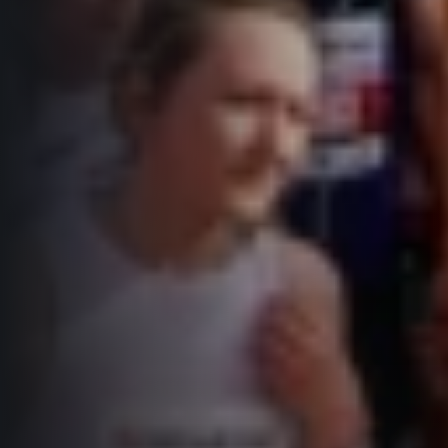
Informace o webu
Všeobecné smluvní podmínky
Informace o cookies
Podmínky GDPR
© 2026 RunCzech s.r.o.