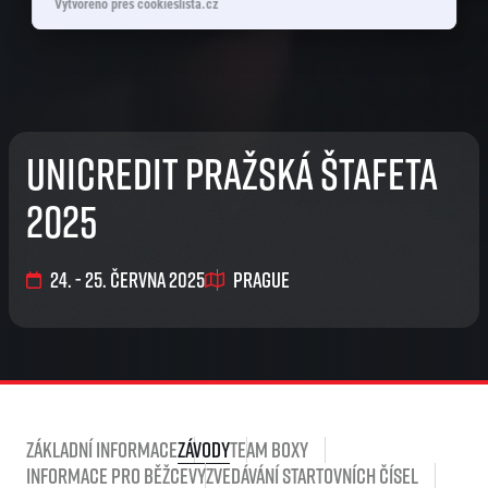
Vytvořeno přes cookieslista.cz
UniCredit Pražská štafeta
2025
24. - 25. června 2025
Prague
Základní informace
Závody
Team boxy
Informace pro běžce
Vyzvedávání startovních čísel