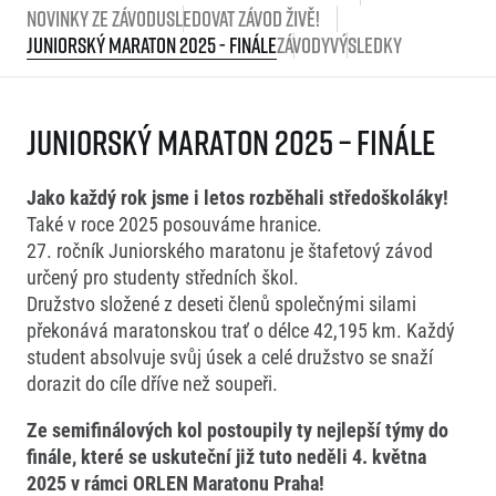
Novinky ze závodu
Sledovat závod živě!
Juniorský Maraton 2025 - Finále
Závody
Výsledky
Juniorský Maraton 2025 – Finále
Jako každý rok jsme i letos rozběhali středoškoláky!
Také v roce 2025 posouváme hranice.
27. ročník Juniorského maratonu je štafetový závod
určený pro studenty středních škol.
Družstvo složené z deseti členů společnými silami
překonává maratonskou trať o délce 42,195 km. Každý
student absolvuje svůj úsek a celé družstvo se snaží
dorazit do cíle dříve než soupeři.
Ze semifinálových kol postoupily ty nejlepší týmy do
finále, které se uskuteční již tuto neděli 4. května
2025 v rámci ORLEN Maratonu Praha!