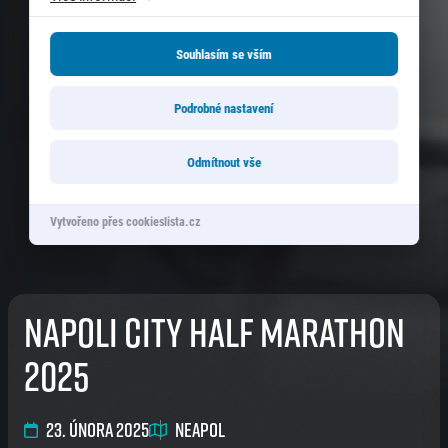
Souhlasím se vším
Podrobné nastavení
Odmítnout vše
Vytvořeno přes cookieslista.cz
Napoli City Half Marathon
2025
23. února 2025
Neapol