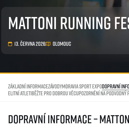
EuroHeroes Challenge
EuroHeroes Challenge
Mattoni Running Fe
EuroHeroes Challenge
EuroHeroes Challenge
Systém bodování
Napoli Running
13. června 2026
Olomouc
O Napoli Running
RunCzech Halfs
Projekt RunCzech Half
Základní informace
Závody
Moravia Sport Expo
Dopravní in
Elitní atleti
Běžte pro dobrou věc
Upozornění na podvodný p
Dopravní informace – Matton