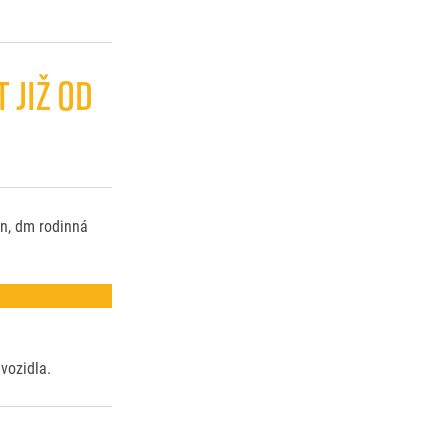
 JIŽ OD
on, dm rodinná
vozidla.