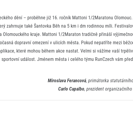
ckého dění – proběhne již 16. ročník Mattoni 1/2Maratonu Olomouc. 
erý zahrnuje také Šantovka Běh na 5 km i dm rodinnou míli. Festival
a Olomouckého kraje. Mattoni 1/2Maraton tradičně přináší výjimečno
očasná dopravní omezení v ulicích města. Pokud nepatříte mezi běžce
likace, které mohou během akce nastat. Velmi si vážíme vaší trpěliv
ou sportovní událost. Jménem města i celého týmu RunCzech vám př
Miroslava Ferancová
, primátorka statutární
Carlo Capalbo
, prezident organizačníh