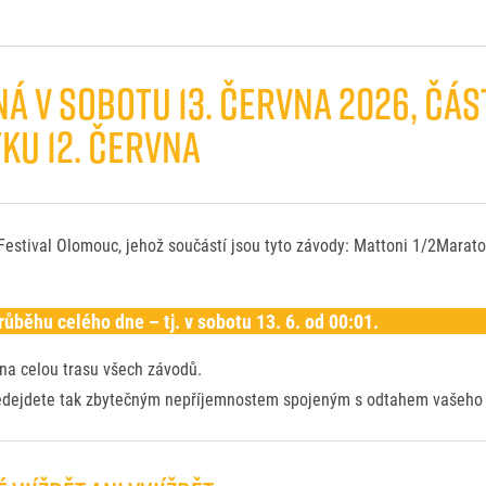
 V SOBOTU 13. ČERVNA 2026, ČÁST
KU 12. ČERVNA
Festival Olomouc, jehož součástí jsou tyto závody: Mattoni 1/2Marat
ůběhu celého dne – tj. v sobotu 13. 6. od 00:01.
 na celou trasu všech závodů.
ředejdete tak zbytečným nepříjemnostem spojeným s odtahem vašeho 