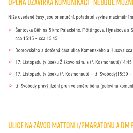
ÚPLNÁ UZAVÍRKA KOMUNIKACÍ –NEBUDE MOŽNÉ 
Níže uvedené časy jsou orientační, pořadatel vyvine maximální sn
Šantovka Běh na 5 km: Palackého, Pöttingova, Hynaisova a 
cca 15:15 – cca 15:45
Dobrovského a dotčená část ulice Komenského a Husova cca 
17. Listopadu (v úseku Žižkovo nám. a tř. Kosmonautů)14:45
17. Listopadu (v úseku tř. Kosmonautů – tř. Svobody)15:30 –
tř. Svobody pravý jízdní pruh ve směru běhu (polovina komun
Ulice na závod Mattoni 1/2Maratonu a dm 