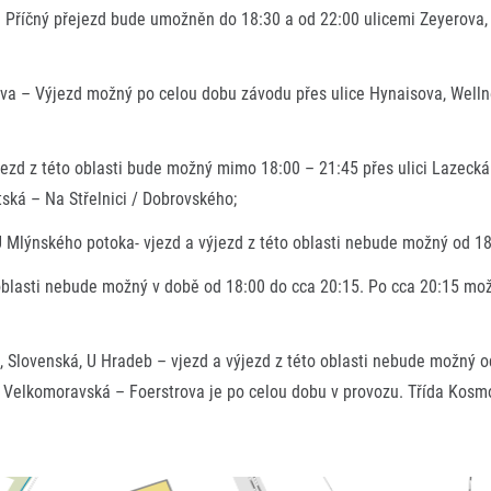
. Příčný přejezd bude umožněn do 18:30 a od 22:00 ulicemi Zeyerova,
ova – Výjezd možný po celou dobu závodu přes ulice Hynaisova, Welln
jezd z této oblasti bude možný mimo 18:00 – 21:45 přes ulici Lazeck
ská – Na Střelnici / Dobrovského;
 U Mlýnského potoka- vjezd a výjezd z této oblasti nebude možný od 18
 oblasti nebude možný v době od 18:00 do cca 20:15. Po cca 20:15 mož
 Slovenská, U Hradeb – vjezd a výjezd z této oblasti nebude možný o
; Velkomoravská – Foerstrova je po celou dobu v provozu. Třída Kosm