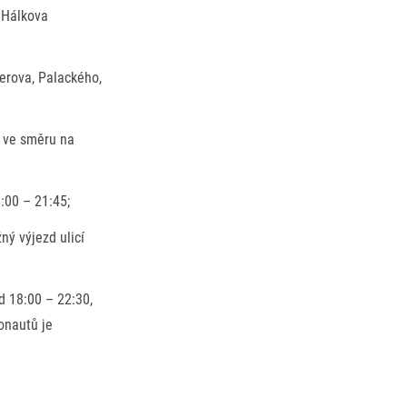
 Hálkova
erova, Palackého,
á ve směru na
:00 – 21:45;
ný výjezd ulicí
d 18:00 – 22:30,
onautů je