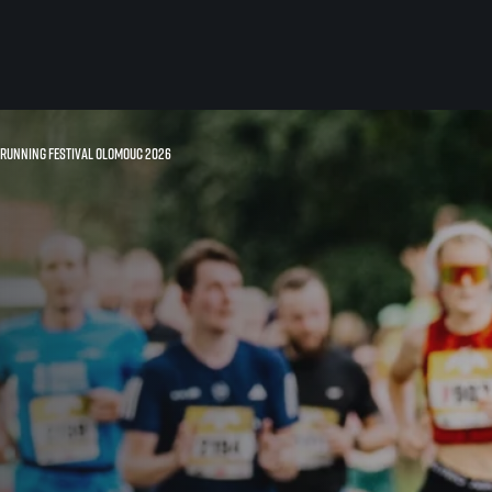
 Running Festival Olomouc 2026
Pro běžce
Užitečné
Pro závodníky
O nás
Pravidla a všeobecné informace
Kontakt
Vše k pojištění
Náš tým
Přeregistrace na jiného závodníka
Naši partneři
Pověření k vyzvednutí čísla
Historie
Pro veřejnost
Reklamace výsledků
Vaše Fotografie
FAQ (Často kladené dotazy)
Inspirace
Oznámení fúze
Příběhy běžců
Dobrovolníci
RunCzech Story
Dárkové poukazy
AIMS Race Calendar
Šablony k dárkovému pouka
 2026