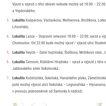
Vjezd a výjezd z této oblasti nebude možný od 18:00 – 22:30
a Vejdovského;
Lokalita
Kašparova, Václavkova, Wellnerova, Brožíkova, Lolk
Litovelská;
Lokalita
Lazce – Dopravní omezení 18:00 – 22:00, vjezd a vý
Chomoutov. Od 22:00 bude možný vjezd / výjezd ulicí Student
Lokalita
Hejčín – Dolní hejčínská, Štolbova, Mrštíkovo nám.,
Lokalita
Černovír, Kláštěrní Hradisko – vjezd a výjezd z této
Jablonského směr Sokolovská.;
Lokalita
Koželužská, Sokolská, Hanáckého pluku, Zámečnická,
poté možný výjezd ulicí Sokolská – Legionářská – Hynaisova
v provozu jednosměrně od Šantovky k nádraží.