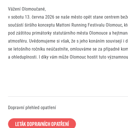
Vážení Olomoučané,
v sobotu 13. června 2026 se naše město opět stane centrem beže
součástí širšího konceptu Mattoni Running Festivalu Olomouc, kt
pod záštitou primátorky statutárního města Olomouce a hejtman
atmosféru. Uvědomujeme si však, že s jeho konáním souvisejí i d
se letošního ročníku neúčastníte, omlouváme se za případné komp
a ohleduplnosti. I díky vám může Olomouc hostit tuto významn
Dopravní přehled opatření
Leták dopravních opatření