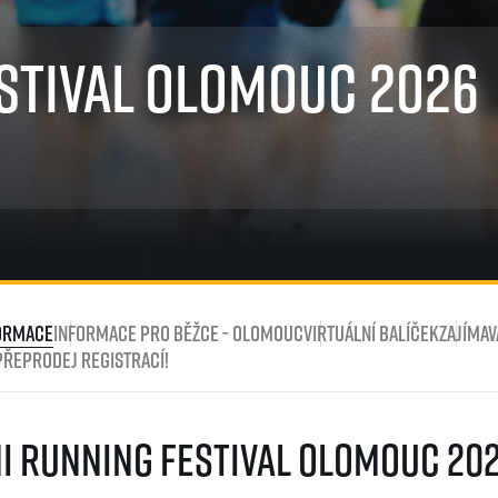
Komunity
stažení
 2025
Pro média
 2024
Prvoběžci
stival Olomouc 2026
Aktuality
 2023
RunCzech Kings & Queens
Akreditace a vše k závodům
 2019
RunCzech Stars
Tiskové zprávy
dm rodinná míle
Poznámky pro editory
Český maratonský klub
Magazíny
RunCzech Pacers
RunCzech
Running Doctors
Středoškoláci
Kariéra
s
Charita
All Runners Are Beautiful
RunCzech Racing
Seznam neziskových organizací
Ekofilozofie
Běžím pro stromy
formace
Informace pro běžce - Olomouc
Virtuální balíček
Zajímav
řeprodej registrací!
i Running Festival Olomouc 20