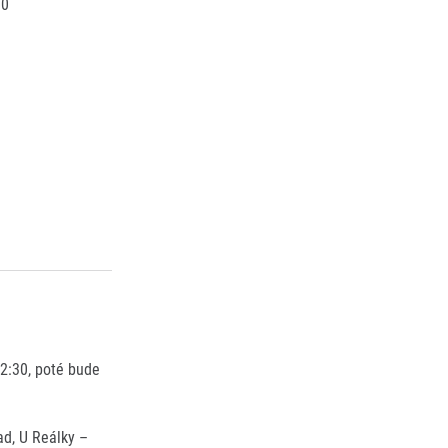
00
22:30, poté bude
ad, U Reálky –