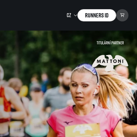
Runners ID
Titulární partner
Running Mall
Vítejte v Running Mall
Kalendář
Individuální trénink
Skupinové tréninky
Firemní tréninky
Masáže
zu ke