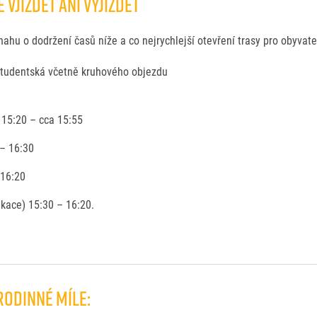
VJÍŽDĚT ANI VYJÍŽDĚT
ahu o dodržení časů níže a co nejrychlejší otevření trasy pro obyvat
Studentská včetně kruhového objezdu
15:20 – cca 15:55
 – 16:30
 16:20
ikace) 15:30 – 16:20.
rodinné míle: