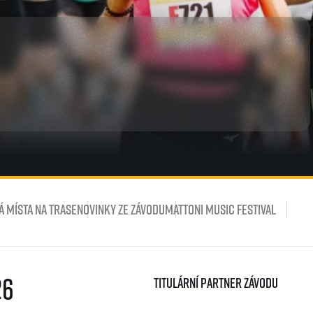
á místa na trase
Novinky ze závodu
Mattoni Music Festival
26
Titulární partner závodu