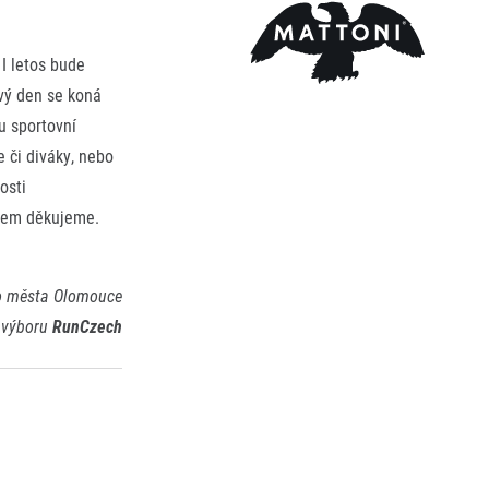
I letos bude
ový den se koná
u sportovní
 či diváky, nebo
osti
edem děkujeme.
ho města Olomouce
o výboru
RunCzech