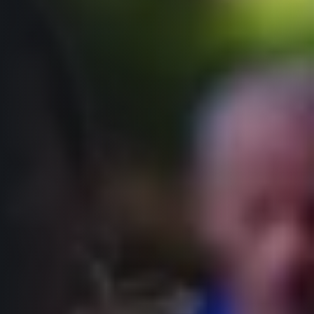
Projekt EuroHeroes
Napoli Running
Seznam závodů
O Napoli Running
EuroHeroes Challenge 2026
RunCzech Halfs
EuroHeroes Challenge 2025
Projekt RunCzech Halfs
EuroHeroes Challenge 2024
Pro běžce
EuroHeroes Challenge 2023
Pro závodníky
EuroHeroes Challenge 2019
Systém bodování
Pravidla a všeobecné informace
Inspirace
Vše k pojištění
Příběhy běžců
Přeregistrace na jiného závodníka
Komunity
RunCzech Story
Pověření k vyzvednutí čísla
Prvoběžci
AIMS Race Calendar
Charita
Reklamace výsledků
RunCzech Kings & Queens
Vaše Fotografie
Seznam neziskových organizací
RunCzech Stars
Běžím pro stromy
Užitečné
dm rodinná míle
Český maratonský klub
O nás
RunCzech Pacers
Kontakt
Pro veřejnost
Running Doctors
Náš tým
Středoškoláci