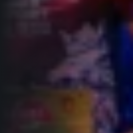
Informace o webu
Všeobecné smluvní podmínky
Informace o cookies
Podmínky GDPR
© 2026 RunCzech s.r.o.