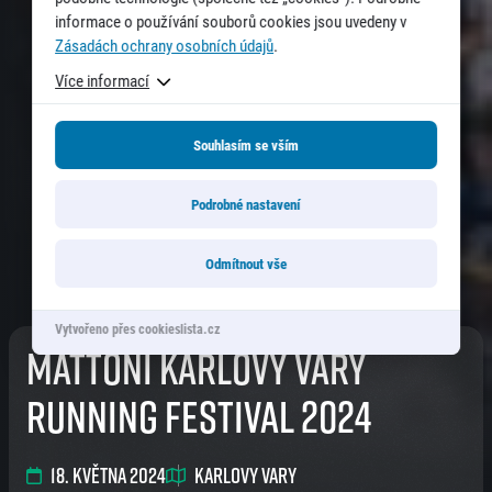
informace o používání souborů cookies jsou uvedeny v
Zásadách ochrany osobních údajů
.
Více informací
Souhlasím se vším
Podrobné nastavení
Informace o webu
Všeobecné smluvní podmínky
Informace o cookies
Odmítnout vše
Podmínky GDPR
Vytvořeno přes cookieslista.cz
Mattoni Karlovy Vary
Running festival 2024
© 2026 RunCzech s.r.o.
18. května 2024
Karlovy Vary