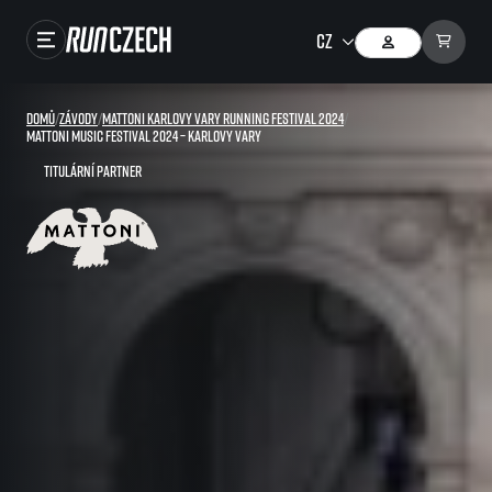
Závody
Domů
/
Závody
/
Mattoni Karlovy Vary Running festival 2024
/
Mattoni Music Festival 2024 – Karlovy Vary
Výsledky
Titulární partner
Foto & Video
RunCzech Store
Running Mall
Běžecké série
Běžecká liga
O běžecké lize
SuperHalfs
Jak to funguje
projekt SuperHalfs
Výsledky běžecké ligy
EuroHeroes
SuperHalfs FAQ