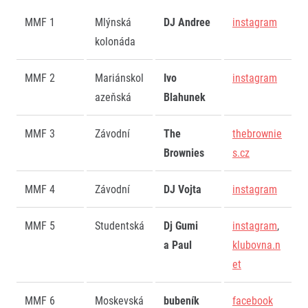
MMF 1
Mlýnská
DJ Andree
instagram
kolonáda
MMF 2
Mariánskol
Ivo
instagram
azeňská
Blahunek
MMF 3
Závodní
The
thebrownie
Brownies
s.cz
MMF 4
Závodní
DJ Vojta
instagram
MMF 5
Studentská
Dj Gumi
instagram
,
a Paul
klubovna.n
et
MMF 6
Moskevská
bubeník
facebook