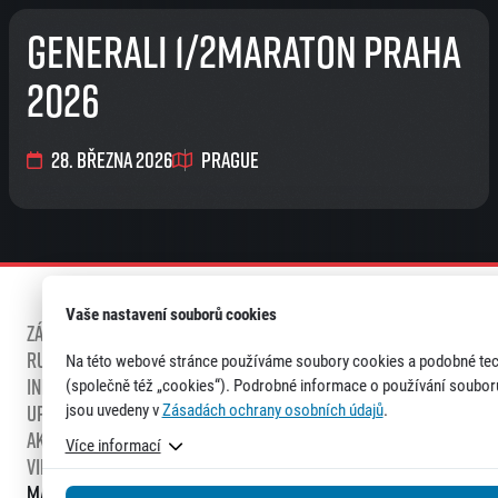
Generali 1/2Maraton Praha
2026
28. března 2026
Prague
Vaše nastavení souborů cookies
Základní informace
Závody
Běžte pro dobrou věc
Running expo – výdej startovních čísel
Na této webové stránce používáme soubory cookies a podobné te
Informace pro běžce
(společně též „cookies“). Podrobné informace o používání soubor
jsou uvedeny v
Zásadách ochrany osobních údajů
.
Upozornění na podvodný přeprodej registrací!
Aktuality ze závodu
Dopravní informace
Více informací
Virtuální balíček
Zajímavá místa na trase závodu
Marathon Music Festival
Historie
Výsledky