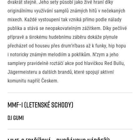
dvakrát stejně. Jeho sety působí jako živé hraní díky
originálnímu využívání samplů známých hitů v nečekaných
mixech. Každé vystoupení tak vzniká přímo podle nálady
publika a stává se neopakovatelným zážitkem. Díky pečlivé
přípravě a širokému hudebnímu záběru dokáže plynule
přecházet od houseu přes drum’n’bass až k funky, hip hopu
i notoricky známým melodiím a pokřikům. N’zym a jeho
samplery pravidelně roztáčí akce pod hlavičkou Red Bullu,
Jägermeisteru a dalších brandů, které spojují aktivní
komunitu napříč Českem.
MMF-1 (Letenské Schody)
DJ Gumi