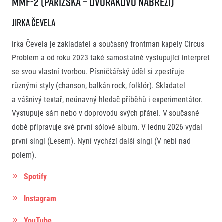
MMF-2 (Pařížská – Dvořákovo Nábřeží)
Jirka Čevela
irka Čevela je zakladatel a současný frontman kapely Circus
Problem a od roku 2023 také samostatně vystupující interpret
se svou vlastní tvorbou. Písničkářský úděl si zpestřuje
různými styly (chanson, balkán rock, folklór). Skladatel
a vášnivý textař, neúnavný hledač příběhů i experimentátor.
Vystupuje sám nebo v doprovodu svých přátel. V současné
době připravuje své první sólové album. V lednu 2026 vydal
první singl (Lesem). Nyní vychází další singl (V nebi nad
polem).
Spotify
Instagram
YouTube