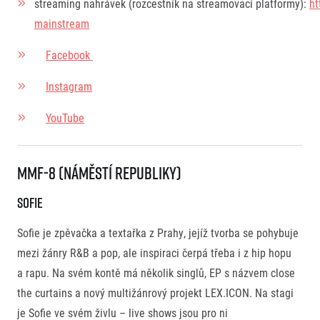
streaming nahrávek (rozcestník na streamovací platformy):
ht
mainstream
Facebook
Instagram
YouTube
MMF-8 (Náměstí Republiky)
Sofie
Sofie je zpěvačka a textařka z Prahy, jejíž tvorba se pohybuje
mezi žánry R&B a pop, ale inspiraci čerpá třeba i z hip hopu
a rapu. Na svém kontě má několik singlů, EP s názvem close
the curtains a nový multižánrový projekt LEX.ICON. Na stagi
je Sofie ve svém živlu – live shows jsou pro ni