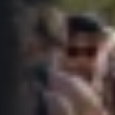
Informace o webu
Všeobecné smluvní podmínky
Informace o cookies
Podmínky GDPR
© 2026 RunCzech s.r.o.