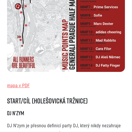
mapa v PDF
START/CÍL (Holešovická Tržnice)
DJ N’zym
DJ N’zym je přesnou definicí party DJ, který nikdy nezahraje