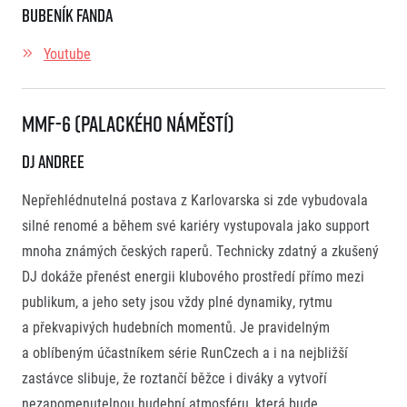
Bubeník Fanda
Youtube
MMF-6 (Palackého Náměstí)
DJ Andree
Nepřehlédnutelná postava z Karlovarska si zde vybudovala
silné renomé a během své kariéry vystupovala jako support
mnoha známých českých raperů. Technicky zdatný a zkušený
DJ dokáže přenést energii klubového prostředí přímo mezi
publikum, a jeho sety jsou vždy plné dynamiky, rytmu
a překvapivých hudebních momentů. Je pravidelným
a oblíbeným účastníkem série RunCzech a i na nejbližší
zastávce slibuje, že roztančí běžce i diváky a vytvoří
nezapomenutelnou hudební atmosféru, která bude