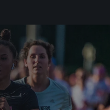
Pro běžce
Užitečné
Pro závodníky
O nás
Pravidla a všeobecné informace
Kontakt
Vše k pojištění
Náš tým
Přeregistrace na jiného závodníka
Naši partneři
Pověření k vyzvednutí čísla
Historie
Pro veřejnost
Reklamace výsledků
Vaše Fotografie
FAQ (Často kladené dotazy)
Inspirace
Oznámení fúze
Příběhy běžců
Dobrovolníci
RunCzech Story
Dárkové poukazy
AIMS Race Calendar
Šablony k dárkovému pouka
 2026