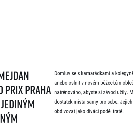
 mejdan
Domluv se s kamarádkami a kolegyněm
anebo oslnit v novém běžeckém obleče
d Prix Praha
natrénováno, abyste si závod užily. 
e jediným
dostatek místa samy pro sebe. Jejich
obdivovat jako diváci podél tratě.
eným