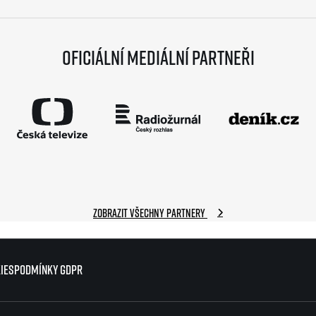
Oficiální mediální partneři
Zobrazit všechny partnery
ies
ies
Podmínky GDPR
Podmínky GDPR