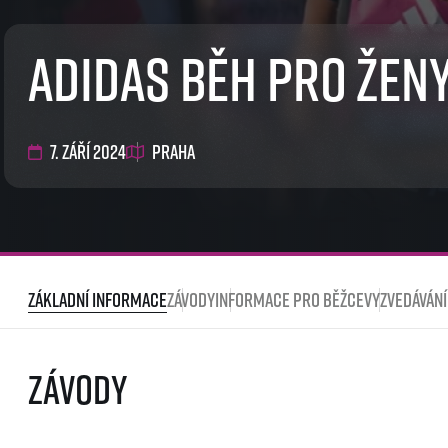
EuroHeroes Challenge
EuroHeroes Challenge
adidas Běh pro žen
EuroHeroes Challenge
EuroHeroes Challenge
Systém bodování
Napoli Running
7. září 2024
Praha
O Napoli Running
RunCzech Halfs
Projekt RunCzech Half
Základní informace
Závody
Informace pro běžce
Vyzvedávání
Závody