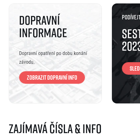
Dopravní
Podívejt
informace
Ses
202
Dopravní opatření po dobu konání
závodu.
Sled
Zobrazit dopravní info
Zajímavá čísla & info