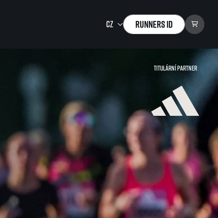
Runners ID
Titulární partner
Running Mall
Vítejte v Running Mall
Kalendář
Individuální trénink
Skupinové tréninky
Firemní tréninky
Masáže
zu ke