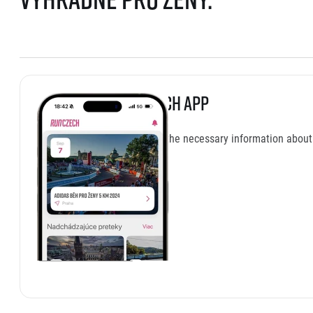
Download RunCzech App
In one place, you will get all the necessary information abo
program and virtual package.