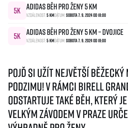
adidas Běh pro ženy 5 km
Vzdálenost:
5 Km
Datum:
Sobota 7. 9. 2024 Od 18:00
adidas Běh pro ženy 5 km – dvojice
Vzdálenost:
5 Km
Datum:
Sobota 7. 9. 2024 Od 18:00
Pojď si užít největší běžecký
podzimu! V rámci Birell Gran
odstartuje také běh, který j
velkým závodem v Praze urč
výhradně pro ženy.