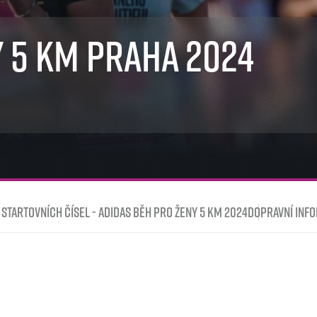
Komunity
stažení
 2025
Pro média
 2024
Prvoběžci
y 5 km Praha 2024
Aktuality
 2023
RunCzech Kings & Queens
Akreditace a vše k závodům
 2019
RunCzech Stars
Tiskové zprávy
dm rodinná míle
Poznámky pro editory
Český maratonský klub
Magazíny
RunCzech Pacers
RunCzech
Running Doctors
Středoškoláci
Kariéra
s
Charita
All Runners Are Beautiful
RunCzech Racing
Seznam neziskových organizací
Ekofilozofie
Běžím pro stromy
 startovních čísel - adidas Běh pro ženy 5 km 2024
Dopravní inf