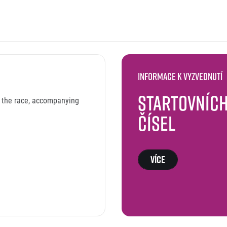
informace k vyzvednutí
startovníc
ut the race, accompanying
čísel
Více