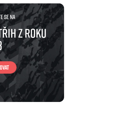
e se na
třih z roku
3
ovat