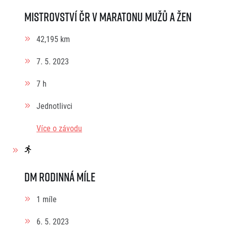
Mistrovství ČR v maratonu mužů a žen
42,195 km
7. 5. 2023
7 h
Jednotlivci
Více o závodu
dm rodinná míle
1 míle
6. 5. 2023