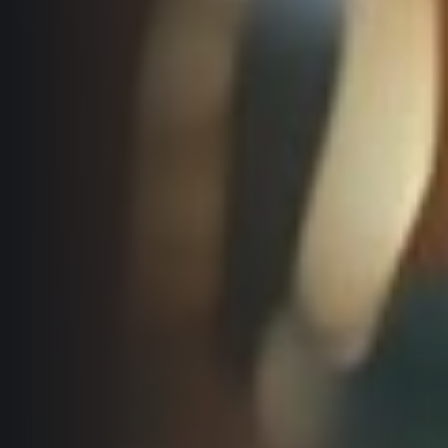
Informace o webu
Všeobecné smluvní podmínky
Informace o cookies
Podmínky GDPR
© 2026 RunCzech s.r.o.