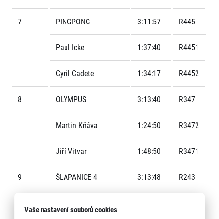
7
PINGPONG
3:11:57
R445
Paul Icke
1:37:40
R4451
Cyril Cadete
1:34:17
R4452
8
OLYMPUS
3:13:40
R347
Martin Kňáva
1:24:50
R3472
Jiří Vitvar
1:48:50
R3471
9
ŠLAPANICE 4
3:13:48
R243
Svatava Kozlová
1:53:41
R2431
Vaše nastavení souborů cookies
Kyselová