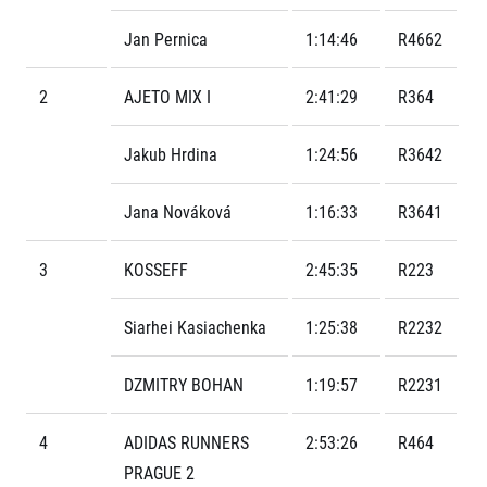
FAQ (Často kladené dotazy)
Naši partneři
Pro média
Oznámení fúze
Historie
Jan Pernica
1:14:46
R4662
Aktuality
Dobrovolníci
RunCzech
Akreditace a vše k závodům
Dárkové poukazy
Kariéra
2
AJETO MIX I
2:41:29
R364
Tiskové zprávy
Šablony k dárkovému poukazu ke stažení
All Runners Are Beautiful
Running Mall
Poznámky pro editory
RunCzech Racing
Magazíny
Jakub Hrdina
1:24:56
R3642
Vítejte v Running Mall
Ekofilozofie
Kalendář
Jana Nováková
1:16:33
R3641
Mobilní aplikace RunCzech
Individuální trénink
Skupinové tréninky
Stáhněte si mobilní aplikaci RunCzech.
3
KOSSEFF
2:45:35
R223
Firemní tréninky
Masáže
Siarhei Kasiachenka
1:25:38
R2232
DZMITRY BOHAN
1:19:57
R2231
4
ADIDAS RUNNERS
2:53:26
R464
Titulární partneři
PRAGUE 2