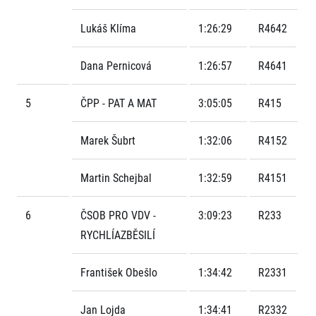
Lukáš Klíma
1:26:29
R4642
Dana Pernicová
1:26:57
R4641
5
ČPP - PAT A MAT
3:05:05
R415
Informace o webu
Marek Šubrt
1:32:06
R4152
Všeobecné smluvní podmínky
Informace o cookies
Martin Schejbal
1:32:59
R4151
Podmínky GDPR
6
ČSOB PRO VDV -
3:09:23
R233
RYCHLÍAZBĚSILÍ
František Obešlo
1:34:42
R2331
© 2026 RunCzech s.r.o.
Jan Lojda
1:34:41
R2332