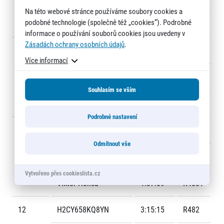
Na této webové stránce používáme soubory cookies a
podobné technologie (společně též „cookies“). Podrobné
Tomáš Kozel
1:20:07
R2432
informace o používání souborů cookies jsou uvedeny v
Zásadách ochrany osobních údajů
.
10
CTP 6
3:14:27
R433
Více informací
Remon L. Vos
1:34:21
R4331
Souhlasím se vším
Jiří Krátký
1:40:06
R4332
Podrobné nastavení
11
CPP TYM
3:15:04
R488
Odmítnout vše
Lukáš Žoch
1:37:55
R4882
Vytvořeno přes cookieslista.cz
Viktor Honsa
1:37:09
R4881
12
H2CY658KQ8YN
3:15:15
R482