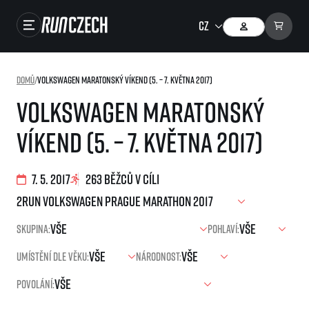
Závody
Domů
/
Volkswagen Maratonský víkend (5. – 7. května 2017)
Výsledky
Volkswagen Maratonský
Foto & Video
víkend (5. – 7. května 2017)
RunCzech Store
Running Mall
7. 5. 2017
263 běžců v cíli
Běžecké série
Skupina:
Pohlaví:
Běžecká liga
Umístění dle věku:
Národnost:
O běžecké lize
SuperHalfs
Jak to funguje
Povolání:
projekt SuperHalfs
Výsledky běžecké ligy
EuroHeroes
SuperHalfs FAQ