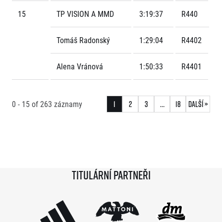
15
TP VISION A MMD
3:19:37
R440
Tomáš Radonský
1:29:04
R4402
Alena Vránová
1:50:33
R4401
0 - 15
of
263
záznamy
1
2
3
…
18
Další »
Titulární partneři