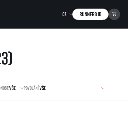
Runners ID
Running Mall
23)
Vítejte v Running Mall
Kalendář
Individuální trénink
Skupinové tréninky
Firemní tréninky
nost:
Povolání:
Masáže
zu ke