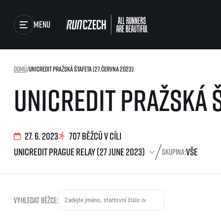
Menu
Závody
Domů
/
UniCredit Pražská štafeta (27.června 2023)
Běžecké série
UniCredit Pražská š
Běžecká liga
Výsledky
O běžecké lize
Jak to funguje
Foto & Video
Výsledky běžecké ligy
27. 6. 2023
707 běžců v cíli
SuperHalfs
RunCzech Store
Skupina:
projekt SuperHalfs
SuperHalfs FAQ
Running Mall
EuroHeroes
Projekt EuroHeroes
Vyhledat běžce:
Seznam závodů
EuroHeroes Challenge