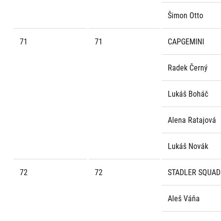
Šimon Otto
71
71
CAPGEMINI
Radek Černý
Lukáš Boháč
Alena Ratajová
Lukáš Novák
72
72
STADLER SQUAD
Aleš Váňa