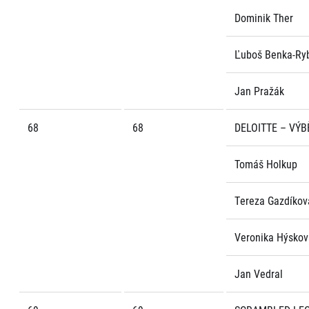
Dominik Ther
Ľuboš Benka-Ry
Jan Pražák
68
68
DELOITTE – VÝB
Tomáš Holkup
Tereza Gazdíkov
Veronika Hýskov
Jan Vedral