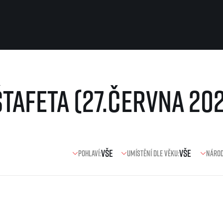
Pro běžce
Užitečné
tafeta (27.června 20
Pro závodníky
O nás
Pravidla a všeobecné informace
Kontakt
Vše k pojištění
Náš tým
Přeregistrace na jiného závodníka
Naši partneři
Pověření k vyzvednutí čísla
Historie
Pro veřejnost
Pohlaví:
Umístění dle věku:
Národ
Reklamace výsledků
Vaše Fotografie
FAQ (Často kladené dotazy)
Inspirace
Oznámení fúze
Příběhy běžců
Dobrovolníci
RunCzech Story
Dárkové poukazy
AIMS Race Calendar
Šablony k dárkovému pouka
 2026