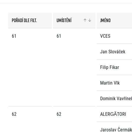
EuroHeroes Challenge
EuroHeroes Challenge
EuroHeroes Challenge
Pořadí dle filt.
Umístění
Jméno
EuroHeroes Challenge
Systém bodování
61
61
VCES
Napoli Running
O Napoli Running
Jan Slováček
RunCzech Halfs
Projekt RunCzech Half
Filip Fikar
Martin Vlk
Dominik Vavříne
62
62
ALERGĂTORI
Jaroslav Čermák