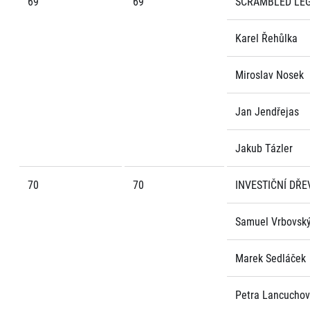
69
69
SCRAMBLED LE
Karel Řehůlka
Miroslav Nosek
Jan Jendřejas
Jakub Tázler
70
70
INVESTIČNÍ DŘE
Samuel Vrbovsk
Marek Sedláček
Petra Lancucho