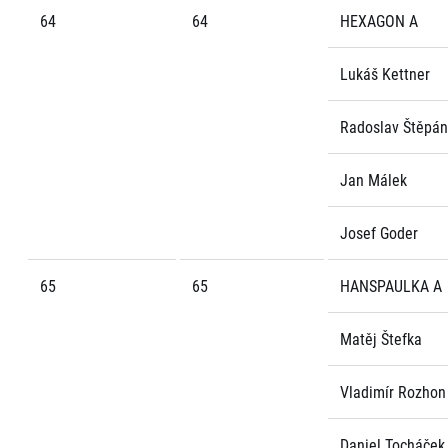
64
64
HEXAGON A
Lukáš Kettner
Radoslav Štěpá
Jan Málek
Josef Goder
65
65
HANSPAULKA A
Matěj Štefka
Vladimír Rozhon
Daniel Tocháček