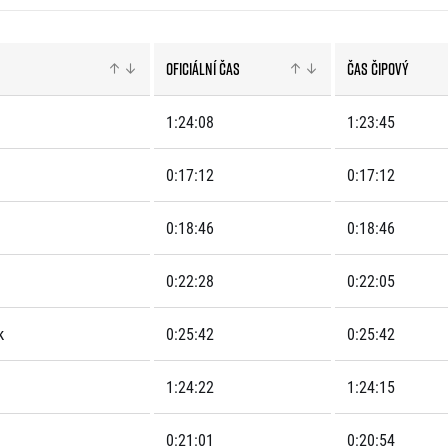
Komunity
stažení
 2025
Pro média
 2024
Prvoběžci
Aktuality
 2023
RunCzech Kings & Queens
Oficiální čas
Čas čipový
Akreditace a vše k závodům
 2019
RunCzech Stars
Tiskové zprávy
dm rodinná míle
1:24:08
1:23:45
Poznámky pro editory
Český maratonský klub
Magazíny
RunCzech Pacers
0:17:12
0:17:12
RunCzech
Running Doctors
Středoškoláci
Kariéra
s
0:18:46
0:18:46
Charita
All Runners Are Beautiful
RunCzech Racing
Seznam neziskových organizací
0:22:28
0:22:05
Ekofilozofie
Běžím pro stromy
k
0:25:42
0:25:42
1:24:22
1:24:15
0:21:01
0:20:54