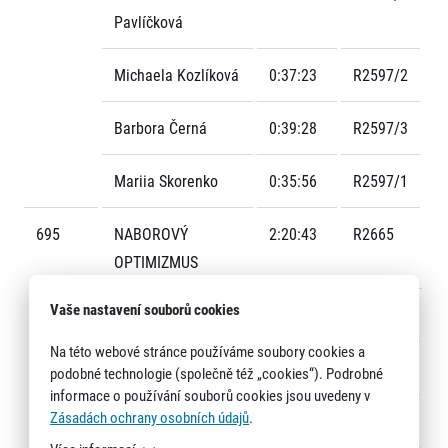
Pavlíčková
Michaela Kozlíková
0:37:23
R2597/2
Barbora Černá
0:39:28
R2597/3
Mariia Skorenko
0:35:56
R2597/1
695
NABOROVÝ
2:20:43
R2665
OPTIMIZMUS
Vaše nastavení souborů cookies
Kateřina Pařízková
0:34:07
R2665/1
Na této webové stránce používáme soubory cookies a
Katarína Benková
0:31:05
R2665/4
podobné technologie (společně též „cookies“). Podrobné
informace o používání souborů cookies jsou uvedeny v
Zásadách ochrany osobních údajů
.
Zdeňka Kovářová
0:36:03
R2665/3