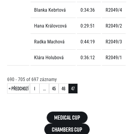
Blanka Kebrtová
0:34:36
R2049/4
Hana Královcová
0:29:51
R2049/2
Radka Machová
0:44:19
R2049/3
Klára Holubová
0:36:12
R2049/1
690 - 705
of
697
záznamy
« Předchozí
1
…
45
46
47
Medical Cup
Chambers Cup