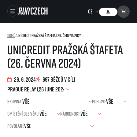
Závody
Domů
/
UniCredit Pražská štafeta (26. června 2024)
Výsledky
UniCredit Pražská štafeta
Foto & Video
(26. června 2024)
RunCzech Store
Running Mall
26. 6. 2024
697 běžců v cíli
Běžecké série
Skupina:
Pohlaví:
Běžecká liga
Umístění dle věku:
Národnost:
O běžecké lize
SuperHalfs
Jak to funguje
Povolání:
projekt SuperHalfs
Výsledky běžecké ligy
EuroHeroes
SuperHalfs FAQ