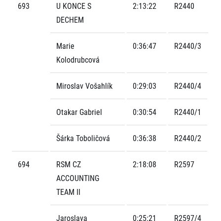
693
U KONCE S
2:13:22
R2440
DECHEM
Marie
0:36:47
R2440/3
Kolodrubcová
Miroslav Vošahlík
0:29:03
R2440/4
Informace o webu
Všeobecné smluvní podmínky
Otakar Gabriel
0:30:54
R2440/1
Informace o cookies
Podmínky GDPR
Šárka Toboličová
0:36:38
R2440/2
694
RSM CZ
2:18:08
R2597
ACCOUNTING
TEAM II
© 2026 RunCzech s.r.o.
Jaroslava
0:25:21
R2597/4