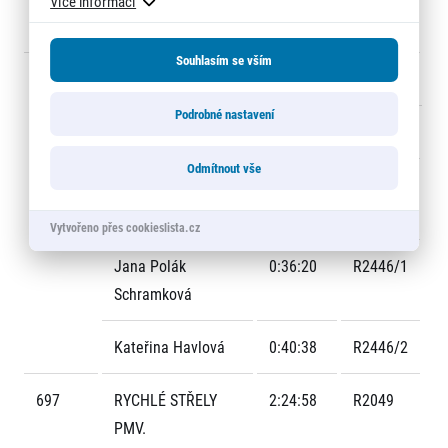
Více informací
Daniel Šilhavý
0:39:28
R2665/2
Souhlasím se vším
696
J.K.L.V.
2:22:15
R2446
Podrobné nastavení
Lenka Suková
0:33:46
R2446/3
Odmítnout vše
Veronika Di Giulio
0:31:31
R2446/4
Levová
Vytvořeno přes cookieslista.cz
Jana Polák
0:36:20
R2446/1
Schramková
Kateřina Havlová
0:40:38
R2446/2
697
RYCHLÉ STŘELY
2:24:58
R2049
PMV.