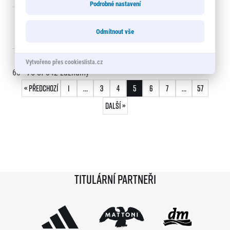
Podrobné nastavení
76
PETRA
0:22:36
3617
Odmítnout vše
DOLEŽALOVÁ
Vytvořeno přes cookieslista.cz
60 - 75
of
842
záznamy
« Předchozí
1
…
3
4
5
6
7
…
57
Další »
Titulární partneři