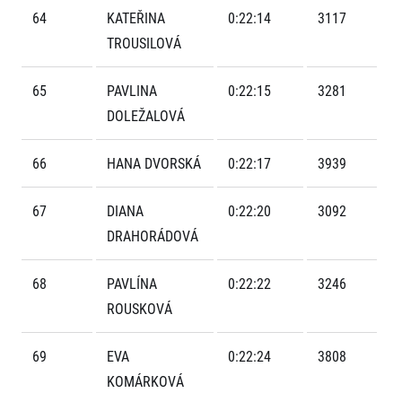
FAQ (Často kladené dotazy)
Naši partneři
Pro média
64
KATEŘINA
0:22:14
3117
Oznámení fúze
Historie
Aktuality
TROUSILOVÁ
Dobrovolníci
RunCzech
Akreditace a vše k závodům
Dárkové poukazy
Kariéra
Tiskové zprávy
Šablony k dárkovému poukazu ke stažení
65
PAVLINA
0:22:15
3281
All Runners Are Beautiful
Running Mall
Poznámky pro editory
DOLEŽALOVÁ
RunCzech Racing
Magazíny
Vítejte v Running Mall
Ekofilozofie
Kalendář
66
HANA DVORSKÁ
0:22:17
3939
Mobilní aplikace RunCzech
Individuální trénink
Skupinové tréninky
67
DIANA
0:22:20
3092
Stáhněte si mobilní aplikaci RunCzech.
Firemní tréninky
DRAHORÁDOVÁ
Masáže
68
PAVLÍNA
0:22:22
3246
ROUSKOVÁ
69
EVA
0:22:24
3808
Titulární partneři
KOMÁRKOVÁ