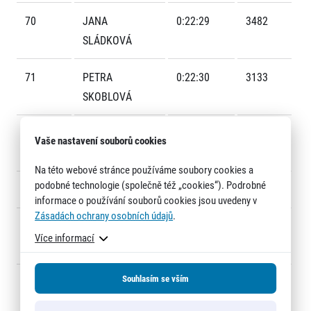
70
JANA
0:22:29
3482
SLÁDKOVÁ
71
PETRA
0:22:30
3133
SKOBLOVÁ
Informace o webu
72
MONIKA
0:22:31
3202
Vaše nastavení souborů cookies
Všeobecné smluvní podmínky
PIKHARTOVÁ
Informace o cookies
Na této webové stránce používáme soubory cookies a
Podmínky GDPR
podobné technologie (společně též „cookies“). Podrobné
73
IVANA CRHOVÁ
0:22:32
3178
informace o používání souborů cookies jsou uvedeny v
Zásadách ochrany osobních údajů
.
74
TEREZA
0:22:32
3073
Více informací
SHRBENÁ
Souhlasím se vším
75
IRENA
0:22:34
3167
© 2026 RunCzech s.r.o.
VÝBORNÁ