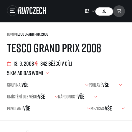
Závody
Domů
/
Tesco Grand Prix 2008
Výsledky
Tesco Grand Prix 2008
Foto & Video
13. 9. 2008
842 běžců v cíli
RunCzech Store
Running Mall
Skupina:
Pohlaví:
Běžecké série
Umístění dle věku:
Národnost:
Běžecká liga
Povolání:
Mezičas:
O běžecké lize
SuperHalfs
Jak to funguje
projekt SuperHalfs
Výsledky běžecké ligy
EuroHeroes
SuperHalfs FAQ