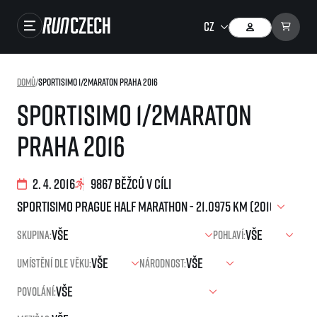
Závody
Domů
/
Sportisimo 1/2Maraton Praha 2016
Výsledky
Sportisimo 1/2Maraton
Foto & Video
Praha 2016
RunCzech Store
Running Mall
2. 4. 2016
9867 běžců v cíli
Běžecké série
Skupina:
Pohlaví:
Běžecká liga
Umístění dle věku:
Národnost:
O běžecké lize
SuperHalfs
Jak to funguje
Povolání:
projekt SuperHalfs
Výsledky běžecké ligy
EuroHeroes
SuperHalfs FAQ