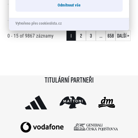
Odmítnout vše
15
Jiří HOMOLÁČ
1:03:50
22
Vytvořeno přes cookieslista.cz
0 - 15
of
9867
záznamy
1
2
3
…
658
Další »
Titulární partneři