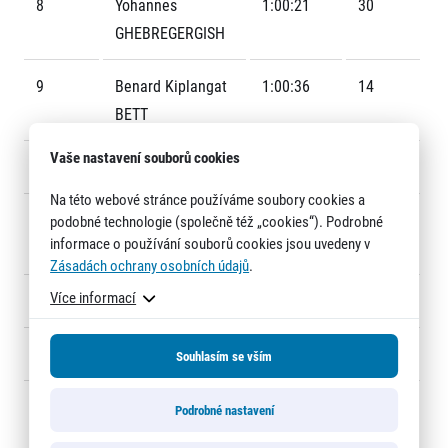
8
Yohannes
1:00:21
30
GHEBREGERGISH
9
Benard Kiplangat
1:00:36
14
BETT
Vaše nastavení souborů cookies
10
Kenneth KETER
1:01:48
17
Informace o webu
Na této webové stránce používáme soubory cookies a
Všeobecné smluvní podmínky
11
Goeffrey Kimutai
1:02:23
43
podobné technologie (společně též „cookies“). Podrobné
Informace o cookies
informace o používání souborů cookies jsou uvedeny v
KOECH
Podmínky GDPR
Zásadách ochrany osobních údajů
.
Více informací
12
Tebalu ZAWUDE
1:03:17
11
13
Elvis KIPKOECH
1:03:20
18
Souhlasím se vším
14
Daniel Kipchumba
1:03:45
12
Podrobné nastavení
© 2026 RunCzech s.r.o.
CHEBII