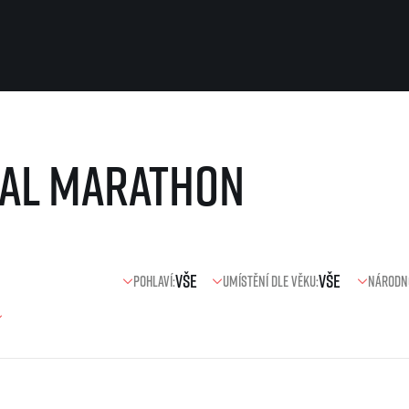
Pro běžce
Užitečné
nal Marathon
Pro závodníky
O nás
Pravidla a všeobecné informace
Kontakt
Vše k pojištění
Náš tým
Přeregistrace na jiného závodníka
Naši partneři
Pověření k vyzvednutí čísla
Historie
Pro veřejnost
Pohlaví:
Umístění dle věku:
Národn
Reklamace výsledků
Vaše Fotografie
FAQ (Často kladené dotazy)
Inspirace
Oznámení fúze
Příběhy běžců
Dobrovolníci
RunCzech Story
Dárkové poukazy
AIMS Race Calendar
Šablony k dárkovému pouka
 2026