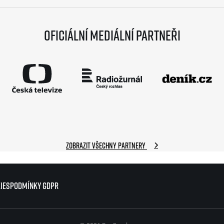
Oficiální mediální partneři
Zobrazit všechny partnery
ies
ies
Podmínky GDPR
Podmínky GDPR