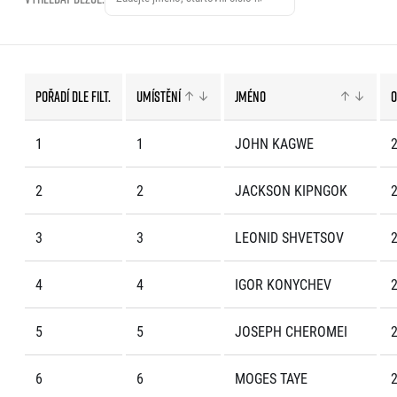
EuroHeroes Challenge
EuroHeroes Challenge
EuroHeroes Challenge
EuroHeroes Challenge
Pořadí dle filt.
Umístění
Jméno
O
Systém bodování
Napoli Running
1
1
JOHN KAGWE
2
O Napoli Running
RunCzech Halfs
2
2
JACKSON KIPNGOK
2
Projekt RunCzech Half
3
3
LEONID SHVETSOV
2
4
4
IGOR KONYCHEV
2
5
5
JOSEPH CHEROMEI
2
6
6
MOGES TAYE
2