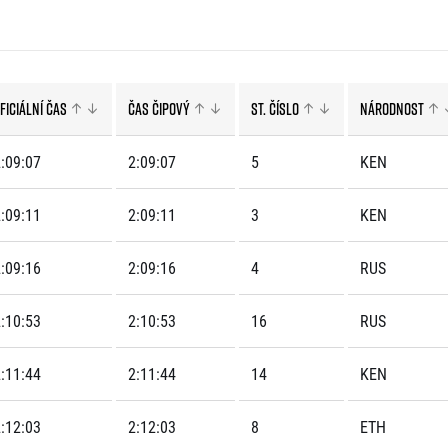
Komunity
stažení
 2025
Pro média
 2024
Prvoběžci
Aktuality
 2023
RunCzech Kings & Queens
Akreditace a vše k závodům
 2019
RunCzech Stars
ficiální čas
Čas čipový
St. číslo
Národnost
Tiskové zprávy
dm rodinná míle
Poznámky pro editory
Český maratonský klub
Magazíny
:09:07
2:09:07
5
KEN
RunCzech Pacers
RunCzech
Running Doctors
Středoškoláci
Kariéra
:09:11
2:09:11
3
KEN
s
Charita
All Runners Are Beautiful
RunCzech Racing
Seznam neziskových organizací
:09:16
2:09:16
4
RUS
Ekofilozofie
Běžím pro stromy
:10:53
2:10:53
16
RUS
:11:44
2:11:44
14
KEN
:12:03
2:12:03
8
ETH