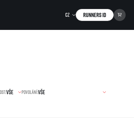
Runners ID
Running Mall
Vítejte v Running Mall
Kalendář
Individuální trénink
Skupinové tréninky
Firemní tréninky
ost:
Povolání:
Masáže
zu ke