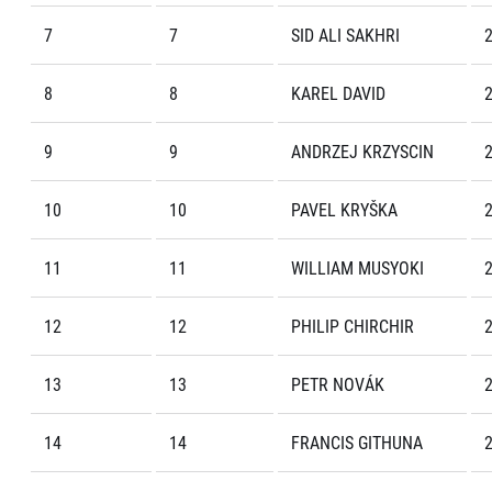
7
7
SID ALI SAKHRI
2
8
8
KAREL DAVID
2
9
9
ANDRZEJ KRZYSCIN
2
10
10
PAVEL KRYŠKA
2
11
11
WILLIAM MUSYOKI
2
12
12
PHILIP CHIRCHIR
2
13
13
PETR NOVÁK
2
14
14
FRANCIS GITHUNA
2