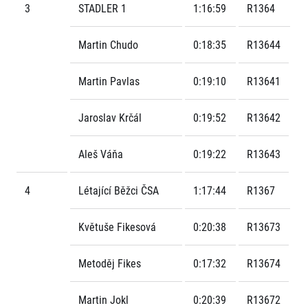
3
STADLER 1
1:16:59
R1364
Martin Chudo
0:18:35
R13644
Martin Pavlas
0:19:10
R13641
Jaroslav Krčál
0:19:52
R13642
Informace o webu
Všeobecné smluvní podmínky
Aleš Váňa
0:19:22
R13643
Informace o cookies
Podmínky GDPR
4
Létající Běžci ČSA
1:17:44
R1367
Květuše Fikesová
0:20:38
R13673
Metoděj Fikes
0:17:32
R13674
© 2026 RunCzech s.r.o.
Martin Jokl
0:20:39
R13672