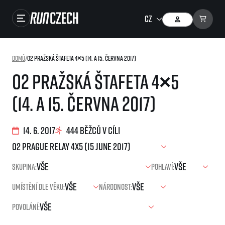
Závody
Domů
/
O2 Pražská štafeta 4×5 (14. a 15. června 2017)
Výsledky
O2 Pražská štafeta 4×5
Foto & Video
(14. a 15. června 2017)
RunCzech Store
Running Mall
14. 6. 2017
444 běžců v cíli
Běžecké série
Skupina:
Pohlaví:
Běžecká liga
Umístění dle věku:
Národnost:
O běžecké lize
SuperHalfs
Jak to funguje
Povolání:
projekt SuperHalfs
Výsledky běžecké ligy
EuroHeroes
SuperHalfs FAQ