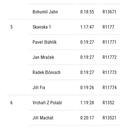
Bohumil Jahn
0:18:55
R13671
5
Skanska 1
1:17:47
R1177
Pavel Stáhlík
0:19:27
R11771
Jan Mraček
0:19:27
R11772
Radek Bönisch
0:19:27
R11773
Jiří Fix
0:19:26
R11774
6
Vrchaři Z Polabí
1:19:28
R1352
Jiří Machát
0:20:17
R13521