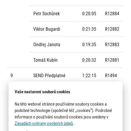
Petr Sochůrek
0:20:05
R12884
Viktor Bugardi
0:21:35
R12882
Ondřej Janota
0:19:35
R12883
Tomáš Kubín
0:20:32
R12881
9
SEND Předplatné
1:22:15
R1494
S.r.o.
Vaše nastavení souborů cookies
Gustav Jablečník
0:20:32
R14942
Na této webové stránce používáme soubory cookies a
podobné technologie (společně též „cookies“). Podrobné
David Pecina
0:20:51
R14941
informace o používání souborů cookies jsou uvedeny v
Zásadách ochrany osobních údajů
.
Martin Cuc
0:20:51
R14943