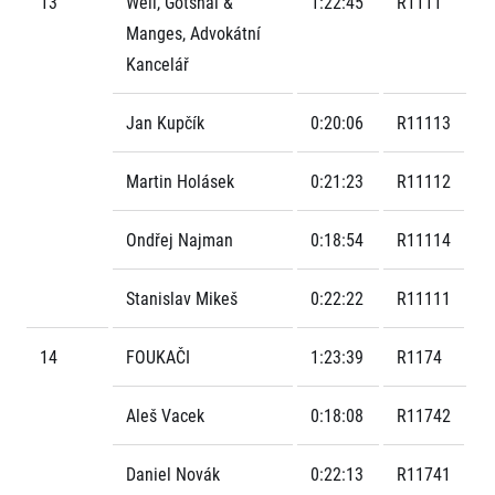
13
Weil, Gotshal &
1:22:45
R1111
Manges, Advokátní
Kancelář
Jan Kupčík
0:20:06
R11113
Martin Holásek
0:21:23
R11112
Ondřej Najman
0:18:54
R11114
Stanislav Mikeš
0:22:22
R11111
14
FOUKAČI
1:23:39
R1174
Aleš Vacek
0:18:08
R11742
Daniel Novák
0:22:13
R11741