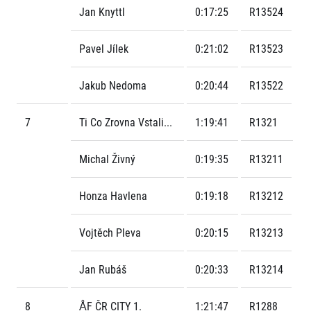
Jan Knyttl
0:17:25
R13524
Pavel Jílek
0:21:02
R13523
Jakub Nedoma
0:20:44
R13522
7
Ti Co Zrovna Vstali...
1:19:41
R1321
Michal Živný
0:19:35
R13211
Honza Havlena
0:19:18
R13212
Vojtěch Pleva
0:20:15
R13213
Jan Rubáš
0:20:33
R13214
8
ÅF ČR CITY 1.
1:21:47
R1288