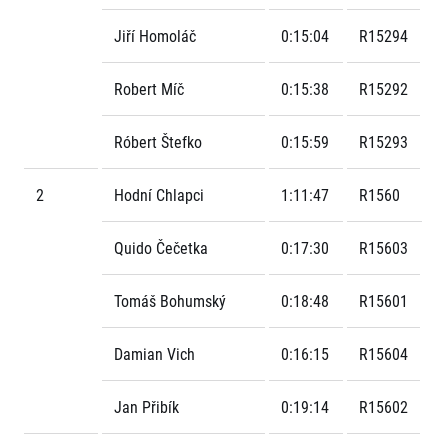
FAQ (Často kladené dotazy)
Naši partneři
Pro média
Oznámení fúze
Historie
Jiří Homoláč
0:15:04
R15294
Aktuality
Dobrovolníci
RunCzech
Akreditace a vše k závodům
Dárkové poukazy
Kariéra
Robert Míč
0:15:38
R15292
Tiskové zprávy
Šablony k dárkovému poukazu ke stažení
All Runners Are Beautiful
Running Mall
Poznámky pro editory
RunCzech Racing
Magazíny
Róbert Štefko
0:15:59
R15293
Vítejte v Running Mall
Ekofilozofie
Kalendář
2
Hodní Chlapci
1:11:47
R1560
Mobilní aplikace RunCzech
Individuální trénink
Skupinové tréninky
Stáhněte si mobilní aplikaci RunCzech.
Quido Čečetka
0:17:30
R15603
Firemní tréninky
Masáže
Tomáš Bohumský
0:18:48
R15601
Damian Vich
0:16:15
R15604
Jan Přibík
0:19:14
R15602
Titulární partneři