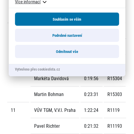
Více informací
Jan Hataš
0:20:01
R14944
Souhlasím se vším
10
ATEX ALLSTARS 2
1:22:18
R1530
Podrobné nastavení
Jiří Snítil
0:21:35
R15302
Odmítnout vše
Michal Kulks
0:17:16
R15301
Vytvořeno přes cookieslista.cz
Markéta Davidová
0:19:56
R15304
Martin Bohman
0:23:31
R15303
11
VÚV TGM, V.v.i. Praha
1:22:24
R1119
Pavel Richter
0:21:32
R11193